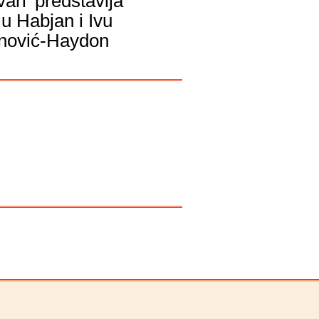
ari' predstavlja
ju Habjan i Ivu
nović-Haydon