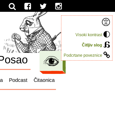
Visoki kontrast
Čitljiv slog
Podcrtane poveznice
Posao
ga
Podcast
Čitaonica