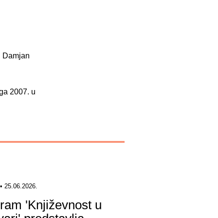
ći Damjan
oga 2007. u
• 25.06.2026.
ram 'Književnost u