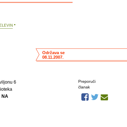
ELEVIN
Održava se
08.11.2007.
Preporuči
viljonu 6
članak
lioteka
e
NA