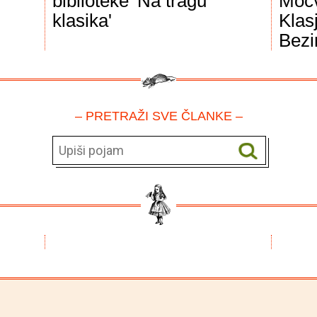
biblioteke 'Na tragu
Močv
klasika'
Klas
Bezi
– PRETRAŽI SVE ČLANKE –