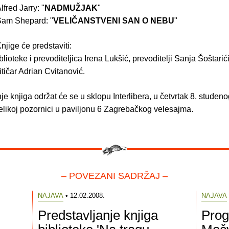
lfred Jarry: "
NADMUŽJAK
"
am Shepard: "
VELIČANSTVENI SAN O NEBU
"
njige će predstaviti:
lioteke i prevoditeljica Irena Lukšić, prevoditelji Sanja Šoštari
ritičar Adrian Cvitanović.
je knjiga održat će se u sklopu Interlibera, u četvrtak 8. studen
elikoj pozornici u paviljonu 6 Zagrebačkog velesajma.
– POVEZANI SADRŽAJ –
NAJAVA
• 12.02.2008.
NAJAVA
Predstavljanje knjiga
Prog