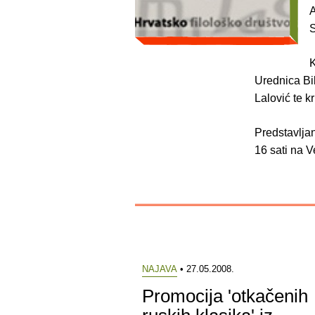
A
S
K
Urednica Bib
Lalović te k
Predstavljan
16 sati na V
NAJAVA
• 27.05.2008.
Promocija 'otkačenih