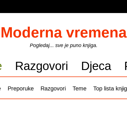
Moderna vremena
Pogledaj... sve je puno knjiga.
e
Razgovori
Djeca
e
Preporuke
Razgovori
Teme
Top lista knji