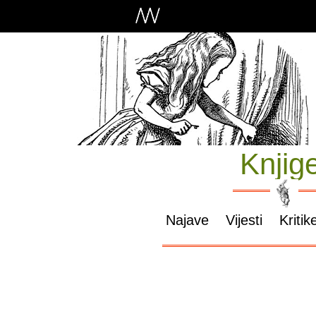
Knjig
Najave
Vijesti
Kritik