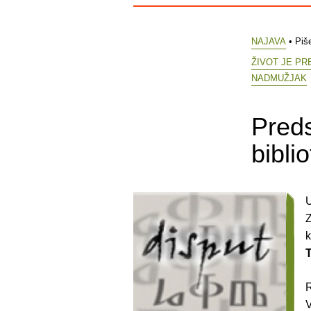
NAJAVA
• Piš
ŽIVOT JE P
NADMUŽJAK
Preds
bibl
U
Z
k
R
V