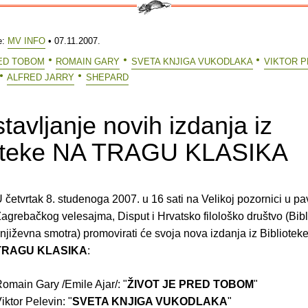
e:
MV INFO
• 07.11.2007.
RED TOBOM
ROMAIN GARY
SVETA KNJIGA VUKODLAKA
VIKTOR P
ALFRED JARRY
SHEPARD
tavljanje novih izdanja iz
ioteke NA TRAGU KLASIKA
 četvrtak 8. studenoga 2007. u 16 sati na Velikoj pozornici u pa
agrebačkog velesajma, Disput i Hrvatsko filološko društvo (Bib
njiževna smotra) promovirati će svoja nova izdanja iz Bibliotek
TRAGU KLASIKA
:
omain Gary /Emile Ajar/: "
ŽIVOT JE PRED TOBOM
"
iktor Pelevin: "
SVETA KNJIGA VUKODLAKA
"