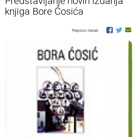
Predstavljanje novih izdanja
knjiga Bore Ćosića
Preporuči članak