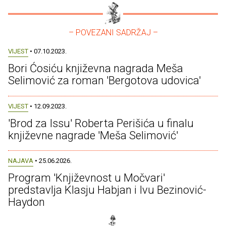
– POVEZANI SADRŽAJ –
VIJEST
• 07.10.2023.
Bori Ćosiću književna nagrada Meša
Selimović za roman 'Bergotova udovica'
VIJEST
• 12.09.2023.
'Brod za Issu' Roberta Perišića u finalu
književne nagrade 'Meša Selimović'
NAJAVA
• 25.06.2026.
Program 'Književnost u Močvari'
predstavlja Klasju Habjan i Ivu Bezinović-
Haydon