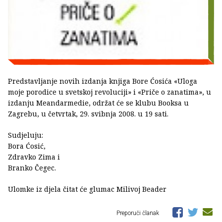
Predstavljanje novih izdanja knjiga Bore Ćosića «Uloga
moje porodice u svetskoj revoluciji» i «Priče o zanatima», u
izdanju Meandarmedie, održat će se klubu Booksa u
Zagrebu, u četvrtak, 29. svibnja 2008. u 19 sati.
Sudjeluju:
Bora Ćosić,
Zdravko Zima i
Branko Čegec.
Ulomke iz djela čitat će glumac Milivoj Beader
Preporuči članak