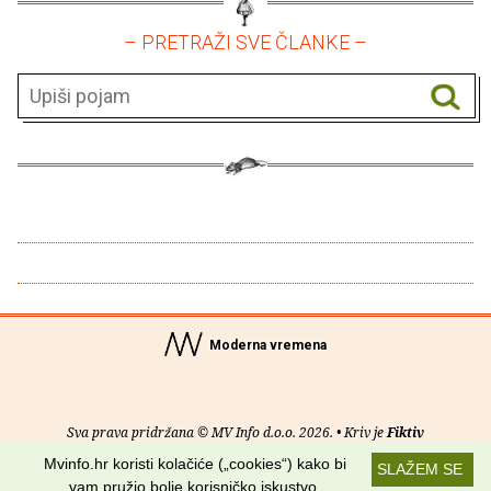
– PRETRAŽI SVE ČLANKE –
Moderna vremena
Sva prava pridržana © MV Info d.o.o. 2026. • Kriv je
Fiktiv
Mvinfo.hr koristi kolačiće („cookies“) kako bi
SLAŽEM SE
O nama
•
Pomoć
•
Uvjeti korištenja
•
RSS kanali
vam pružio bolje korisničko iskustvo.