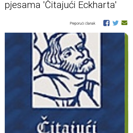
pjesama 'Čitajući Eckharta'
Preporuči članak