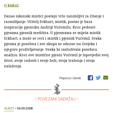
O knjizi:
Danas iskonski mistici postaju vrlo zanimljivi za čitanje i
razmišljanje. Učitelj Eckhart, mistik, postao je baza
inspiracije pjesniku Andriji Vučemilu. Kroz pedeset
pjesama pjesnik meditira. U pjesmama se miješa mistik
Eckhart, a može se reći i mistik i pjesnik Vučemil. Svaka
pjesma je posebna i sve skupa se odnose na čovjeka i
njegovo proživljavanje. Svaka bi zasluživala posebnu
analizu. Kroz ove mistične pjesni Vučemil je ispovjedio svoj
život, svoje radosti i svoje boli, svoja traženja i svoja
nalaženja.
Preporuči članak
– POVEZANI SADRŽAJ –
VIJEST
• 04.09.2008.