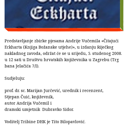
Predstavljanje zbirke pjesama Andrije Vučemila «Čitajući
Eckharta (Knjiga Božanske utjehe)», u izdanju Riječkog
nakladnog zavoda, održat će se u srijedu, 5. studenog 2008.
u 12 sati u Društvu hrvatskih književnika u Zagrebu (Trg
bana Jelačića 7/I).
Sudjeluju:
prof. dr. sc. Marijan Jurčević, urednik i recenzent,
Stjepan Čuić, književnik,
autor Andrija Vučemil i
dramski umjetnik Dubravko Sidor.
Voditelj Tribine DHK je Tito Bilopavlović.