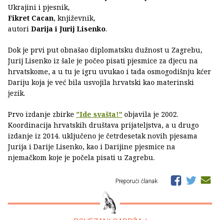
Ukrajini i pjesnik,
Fikret Cacan
, književnik,
autori
Darija i Jurij Lisenko
.
Dok je prvi put obnašao diplomatsku dužnost u Zagrebu,
Jurij Lisenko iz šale je počeo pisati pjesmice za djecu na
hrvatskome, a u tu je igru uvukao i tada osmogodišnju kćer
Dariju koja je već bila usvojila hrvatski kao materinski
jezik.
Prvo izdanje zbirke
"Ide svašta!"
objavila je 2002.
Koordinacija hrvatskih društava prijateljstva, a u drugo
izdanje iz 2014. uključeno je četrdesetak novih pjesama
Jurija i Darije Lisenko, kao i Darijine pjesmice na
njemačkom koje je počela pisati u Zagrebu.
Preporuči članak