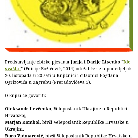
Predstavljanje zbirke pjesama
Jurija i Darije Lisenko
"
Ide
svašta!
" (Edicije Božičević, 2014) održat će se u ponedjeljak
20. listopada u 20 sati u Knjižnici i čitaonici Bogdana
Ogrizovića u Zagrebu (Preradovićeva 5).
O knjizi će govoriti:
Oleksandr Levčenko
, Veleposlanik Ukrajine u Republici
Hrvatskoj,
Marjan Kombol
, bivši Veleposlanik Republike Hrvatske u
Ukrajini,
Ðuro Vidmarović
, bivši Veleposlanik Republike Hrvatske u