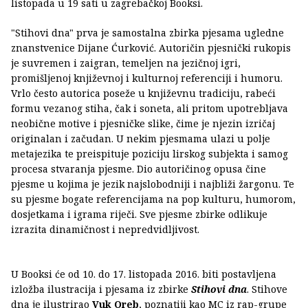
listopada u 19 sati u zagrebačkoj Booksi.
"Stihovi dna" prva je samostalna zbirka pjesama ugledne
znanstvenice Dijane Ćurković. Autoričin pjesnički rukopis
je suvremen i zaigran, temeljen na jezičnoj igri,
promišljenoj književnoj i kulturnoj referenciji i humoru.
Vrlo često autorica poseže u književnu tradiciju, rabeći
formu vezanog stiha, čak i soneta, ali pritom upotrebljava
neobične motive i pjesničke slike, čime je njezin izričaj
originalan i začudan. U nekim pjesmama ulazi u polje
metajezika te preispituje poziciju lirskog subjekta i samog
procesa stvaranja pjesme. Dio autoričinog opusa čine
pjesme u kojima je jezik najslobodniji i najbliži žargonu. Te
su pjesme bogate referencijama na pop kulturu, humorom,
dosjetkama i igrama riječi. Sve pjesme zbirke odlikuje
izrazita dinamičnost i nepredvidljivost.
U Booksi će od 10. do 17. listopada 2016. biti postavljena
izložba ilustracija i pjesama iz zbirke
Stihovi dna
. Stihove
dna je ilustrirao
Vuk Oreb
, poznatiji kao MC iz rap-grupe