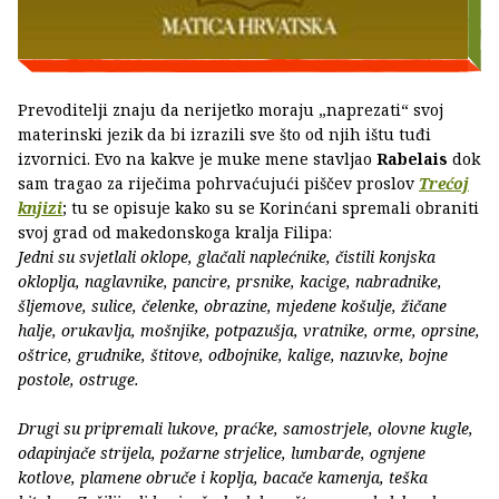
Prevoditelji znaju da nerijetko moraju „naprezati“ svoj
materinski jezik da bi izrazili sve što od njih ištu tuđi
izvornici. Evo na kakve je muke mene stavljao
Rabelais
dok
sam tragao za riječima pohrvaćujući piščev proslov
Trećoj
knjizi
; tu se opisuje kako su se Korinćani spremali obraniti
svoj grad od makedonskoga kralja Filipa:
Jedni su svjetlali oklope, glačali naplećnike, čistili konjska
okloplja, naglavnike, pancire, prsnike, kacige, nabradnike,
šljemove, sulice, čelenke, obrazine, mjedene košulje, žičane
halje, orukavlja, mošnjike, potpazušja, vratnike, orme, oprsine,
oštrice, grudnike, štitove, odbojnike, kalige, nazuvke, bojne
postole, ostruge.
Drugi su pripremali lukove, praćke, samostrjele, olovne kugle,
odapinjače strijela, požarne strjelice, lumbarde, ognjene
kotlove, plamene obruče i koplja, bacače kamenja, teška