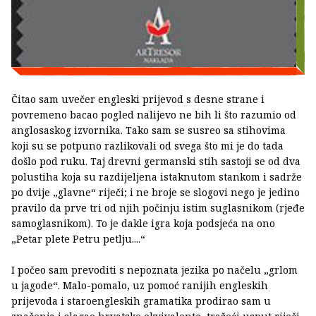
Čitao sam uvečer engleski prijevod s desne strane i
povremeno bacao pogled nalijevo ne bih li što razumio od
anglosaskog izvornika. Tako sam se susreo sa stihovima
koji su se potpuno razlikovali od svega što mi je do tada
došlo pod ruku. Taj drevni germanski stih sastoji se od dva
polustiha koja su razdijeljena istaknutom stankom i sadrže
po dvije „glavne“ riječi; i ne broje se slogovi nego je jedino
pravilo da prve tri od njih počinju istim suglasnikom (rjeđe
samoglasnikom). To je dakle igra koja podsjeća na ono
„Petar plete Petru petlju....“
I počeo sam prevoditi s nepoznata jezika po načelu „grlom
u jagode“. Malo-pomalo, uz pomoć ranijih engleskih
prijevoda i staroengleskih gramatika prodirao sam u