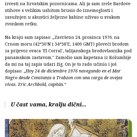
izvesti na hrvatskim pozornicama. Ali ja sam zrele Bardove
stihove s velikim ushitom brusio do iznemoglosti i
zasužnjen u akustici željezne kabine uživao u svakom
zvonkom retku.
Na kraju sam zapisao: „Završeno 24. prosinca 1976. na
Crnom moru (42º30'N i 34º38'E, 1400 GMT) ploveći brodom
za prijevoz ovaca 'El Corral', talijanskoga brodovlasnika pod
panamskom zastavom." Zamolio sam kapetana iz Kolumbije
da mi na taj zapis udari žig. On je to rado učinio i još
dopisao: „
Hoy 24 de diciembre 1976 navegando en el Mar
Negro desde Constanța a Trabzon con una carga de ovejas
vivas. Eric Archbold, capitán.
“
U čast vama, kralju dični...