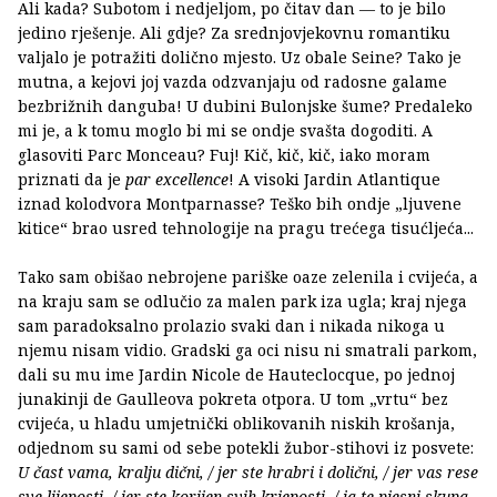
Ali kada? Subotom i nedjeljom, po čitav dan — to je bilo
jedino rješenje. Ali gdje? Za srednjovjekovnu romantiku
valjalo je potražiti dolično mjesto. Uz obale Seine? Tako je
mutna, a kejovi joj vazda odzvanjaju od radosne galame
bezbrižnih danguba! U dubini Bulonjske šume? Predaleko
mi je, a k tomu moglo bi mi se ondje svašta dogoditi. A
glasoviti Parc Monceau? Fuj! Kič, kič, kič, iako moram
priznati da je
par excellence
! A visoki Jardin Atlantique
iznad kolodvora Montparnasse? Teško bih ondje „ljuvene
kitice“ brao usred tehnologije na pragu trećega tisućljeća...
Tako sam obišao nebrojene pariške oaze zelenila i cvijeća, a
na kraju sam se odlučio za malen park iza ugla; kraj njega
sam paradoksalno prolazio svaki dan i nikada nikoga u
njemu nisam vidio. Gradski ga oci nisu ni smatrali parkom,
dali su mu ime Jardin Nicole de Hauteclocque, po jednoj
junakinji de Gaulleova pokreta otpora. U tom „vrtu“ bez
cvijeća, u hladu umjetnički oblikovanih niskih krošanja,
odjednom su sami od sebe potekli žubor-stihovi iz posvete:
U čast vama, kralju dični, / jer ste hrabri i dolični, / jer vas rese
sve lijeposti, / jer ste korijen svih krjeposti, / ja te pjesni skupa