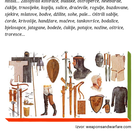
hitala... Zašiljivali kosirače, budake, oštroperce, helebarde,
čaklje, trnosijeke, koplja, sulice, dračevile, rogulje, buzdovane,
sjekire, mlatove, bodve, džilite, sohe, pale... Oštrili sablje,
ćorde, krivošije, handžare, mačeve, tankovršce, bodalice,
bjelosapce, jatagane, bodeže, čakije, potajce, nožine, oštrice,
troresce...
Izvor: weaponsandwarfare.com