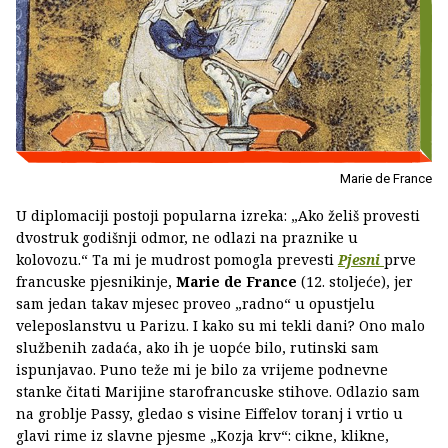
Marie de France
U diplomaciji postoji popularna izreka: „Ako želiš provesti
dvostruk godišnji odmor, ne odlazi na praznike u
kolovozu.“ Ta mi je mudrost pomogla prevesti
Pjesni
prve
francuske pjesnikinje,
Marie de France
(12. stoljeće), jer
sam jedan takav mjesec proveo „radno“ u opustjelu
veleposlanstvu u Parizu. I kako su mi tekli dani? Ono malo
službenih zadaća, ako ih je uopće bilo, rutinski sam
ispunjavao. Puno teže mi je bilo za vrijeme podnevne
stanke čitati Marijine starofrancuske stihove. Odlazio sam
na groblje Passy, gledao s visine Eiffelov toranj i vrtio u
glavi rime iz slavne pjesme „Kozja krv“: cikne, klikne,