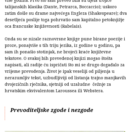
više godina. Prvo što sam preveo bila su djela trojice
talijanskih klasika (Dante, Petrarca, Boccaccio); uskoro
zatim došle su drame najvećega Engleza (Shakespeare); dva
desetljeća poslije toga pohrvatio sam kapitalno petoknjižje
oca francuske književnosti (Rabelais).
Onda su se nizale raznovrsne knjige pune birane poezije i
proze, ponajviše s tih triju jezika, iz godine u godinu, pa
sam ih ponašio stotinjak, ne brojeći kraće književne
tekstove. O svakoj bih prevedenoj knjizi mogao štošta
napisati, ali radije ću ispričati što mi se drugo događalo za
vrijeme prevođenja. Život je ipak veseliji od piljenja u
nerazumljiv tekst, uzbudljiviji od listanja trajno manjkavih
dvojezičnih rječnika, sjetniji od uzaludne čežnje za
hrvatskim ekvivalentom Laroussea ili Webstera.
Prevoditeljske zgode i nezgode