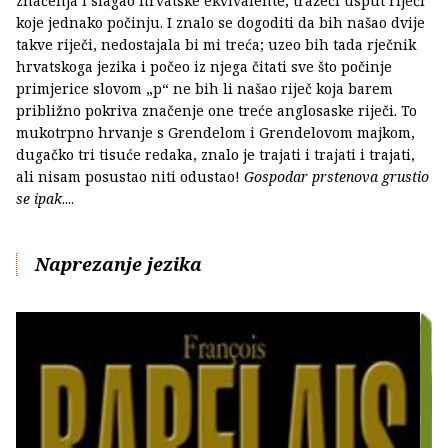
značenja i slagao hrvatske ekvivalente, tražeći usput riječi
koje jednako počinju. I znalo se dogoditi da bih našao dvije
takve riječi, nedostajala bi mi treća; uzeo bih tada rječnik
hrvatskoga jezika i počeo iz njega čitati sve što počinje
primjerice slovom „p“ ne bih li našao riječ koja barem
približno pokriva značenje one treće anglosaske riječi. To
mukotrpno hrvanje s Grendelom i Grendelovom majkom,
dugačko tri tisuće redaka, znalo je trajati i trajati i trajati,
ali nisam posustao niti odustao!
Gospodar prstenova grustio
se ipak
....
Naprezanje jezika