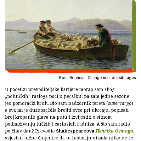
Rosa Bonheur - Changement de pâturages
U početku prevoditeljske karijere morao sam zbog
„političkih“ razloga poći u pečalbu, pa sam jedne sezone
jeo pomorački kruh. Bio sam nadzornik tereta (
supercargo
)
a sva mi je dužnost bila brojiti ovce pri ukrcaju, popisati
broj krepanih glava na putu i izvijestiti o sitnom
podmićivanju lučkih i carinskih radnika. A što sam radio
po čitav dan? Prevodio
Shakespeareova
Henrika Osmoga
,
svjestan tužne činjenice da tu historiju nikada nitko ne će