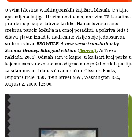
U svim izlozima washingtonskih knjižara blistala je sjajno
opremljena knjiga. U svim novinama, na svim TV-kanalima
pratile su je superlativne kritike. Na naslovnici samo
srebrna pancir-košulja na crnoj pozadini, a pokriva leđa i
čitavu glavu; iznad te nadrealne vizije stoje jednostavna
srebrna slova:
BEOWULF. A new verse translation by
Seamus Heaney. Bilingual edition
(
Beowulf
, ArTresor
naklada, 2001). Odmah sam je kupio, u knjižari kraj parka u
kojemu sam s neznancima odigrao mnogo šahovskih partija
za sitan novac. I danas čuvam račun: Olsson's Books,
Dupont Circle, 1307 19th Street N.W., Washington D.C.,
August 2, 2000, $25.00.