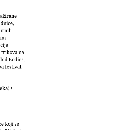
gažirane
ednice,
turnih
nim
cije
 trikova na
ded Bodies,
 festival,
eka) s
e koji se