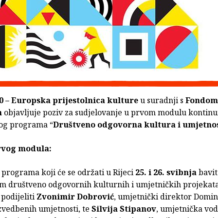
0 – Europska prijestolnica kulture
u suradnji s
Fondom
m
objavljuje poziv za sudjelovanje u prvom modulu kontin
og programa “
Društveno odgovorna kultura i umjetno
rvog modula:
programa koji će se održati u Rijeci
25. i 26. svibnja
bavit
m društveno odgovornih kulturnih i umjetničkih projekata,
 podijeliti
Zvonimir Dobrović
, umjetnički direktor Domina
zvedbenih umjetnosti, te
Silvija Stipanov
, umjetnička vodi