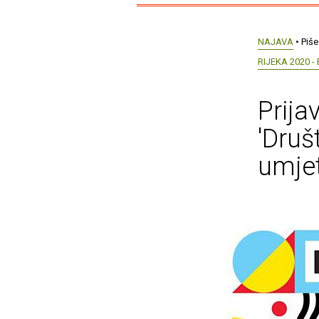
NAJAVA
• Piše
RIJEKA 2020 
Prija
'Druš
umjet