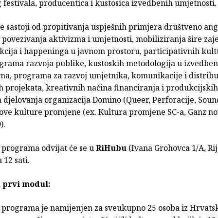
festivala, producentica i kustosica izvedbenih umjetnosti.
e sastoji od propitivanja uspješnih primjera društveno an
 povezivanja aktivizma i umjetnosti, mobiliziranja šire zaj
kcija i happeninga u javnom prostoru, participativnih kul
ograma razvoja publike, kustoskih metodologija u izvedbe
ma, programa za razvoj umjetnika, komunikacije i distribu
 projekata, kreativnih načina financiranja i produkcijskih
 djelovanja organizacija Domino (Queer, Perforacije, Soun
ove kulture promjene (ex. Kultura promjene SC-a, Ganz novi
).
 programa odvijat će se u
RiHubu
(Ivana Grohovca 1/A, Rij
12 sati.
a prvi modul:
 programa je namijenjen za sveukupno 25 osoba iz Hrvatsk