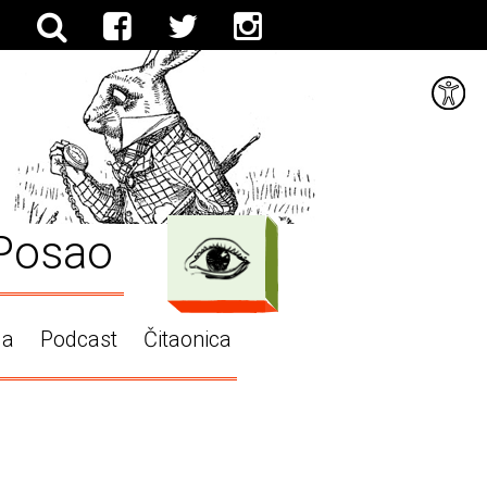
Posao
ga
Podcast
Čitaonica