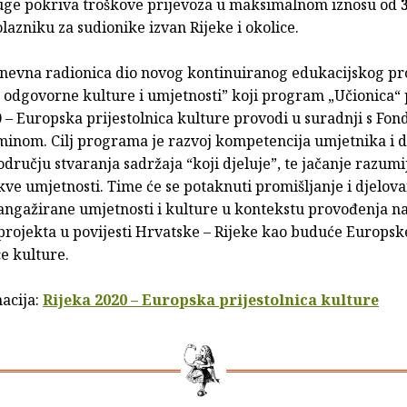
uge pokriva troškove prijevoza u maksimalnom iznosu od
lazniku za sudionike izvan Rijeke i okolice.
dnevna radionica dio novog kontinuiranog edukacijskog p
 odgovorne kulture i umjetnosti” koji program „Učionica“ 
 – Europska prijestolnica kulture provodi u suradnji s Fo
minom. Cilj programa je razvoj kompetencija umjetnika i d
odručju stvaranja sadržaja “koji djeluje”, te jačanje razumi
kve umjetnosti. Time će se potaknuti promišljanje i djelov
angažirane umjetnosti i kulture u kontekstu provođenja n
projekta u povijesti Hrvatske – Rijeke kao buduće Europsk
ce kulture.
macija:
Rijeka 2020 – Europska prijestolnica kulture