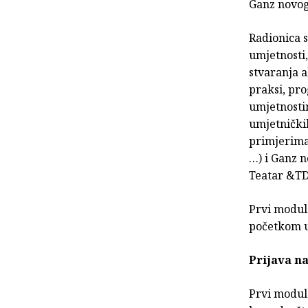
Ganz novog 
Radionica s
umjetnosti,
stvaranja a
praksi, pr
umjetnosti
umjetničkih
primjerima
…) i Ganz n
Teatar &TD
Prvi modul
početkom u 
Prijava n
Prvi modul