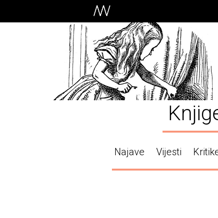
Knjig
Najave
Vijesti
Kritik