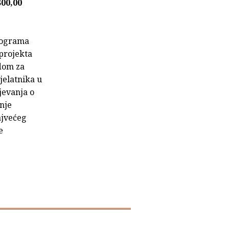
300,00
rograma
projekta
ndom za
jelatnika u
jevanja o
anje
ajvećeg
e