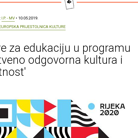
:
I.P. - MV
• 10.05.2019.
- EUROPSKA PRIJESTOLNICA KULTURE
ve za edukaciju u programu
tveno odgovorna kultura i
nost'