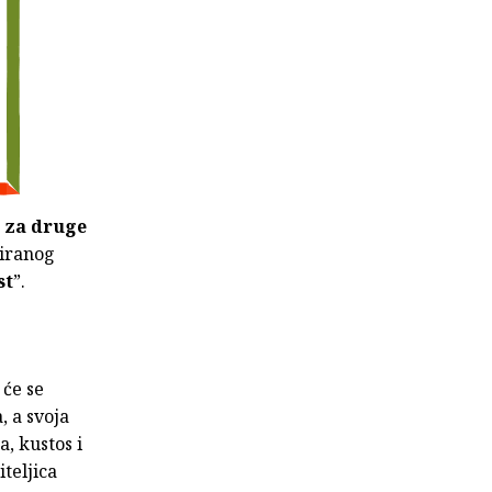
 za druge
uiranog
st
”.
 će se
 a svoja
, kustos i
teljica