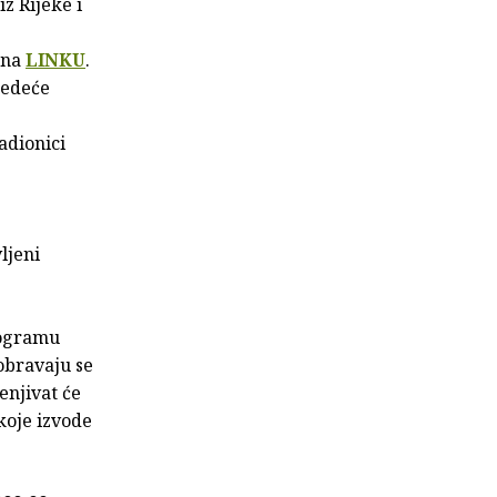
z Rijeke i
 na
LINKU
.
ljedeće
adionici
vljeni
rogramu
dobravaju se
enjivat će
koje izvode