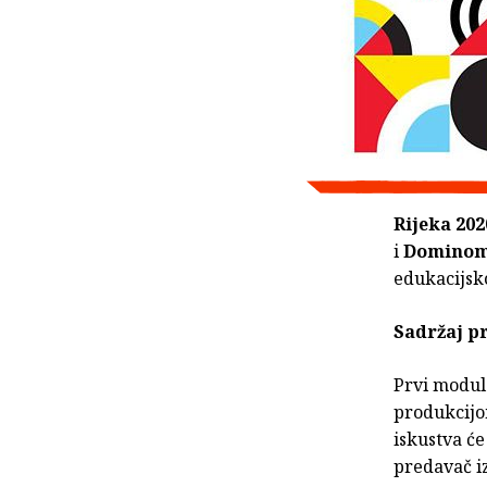
Rijeka 202
i
Domino
edukacijsk
Sadržaj p
Prvi modul 
produkcijo
iskustva će
predavač i