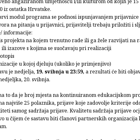
eno angažiranom umjetnošću i/ili kulturom od kojih je 15 i
10 iz ostatka Hrvatske.
 prvi modul programa se podnosi ispunjavanjem prijavnice
ra na pitanja u prijavnici, prijavitelji trebaju priložiti i s
 informacije:
is projekta na kojem trenutno rade ili ga žele razvijati na r
ili izazove s kojima se suočavaju pri realizaciji
votopis
nizacije u kojoj djeluju (ukoliko je primjenjivo)
avu je nedjelja,
19. svibnja u 23:59,
a rezultati će biti obja
edjeljka, 20. svibnja.
na to da je broj mjesta na kontinuiranom edukacijskom p
a najviše 25 polaznika, prijave koje zadovolje kriterije o
teti samog sadržaja prijave. Kvalitetu sadržaja prijave ocj
o u čijem će sastavu biti članovi partnerskih organizacija 
am.