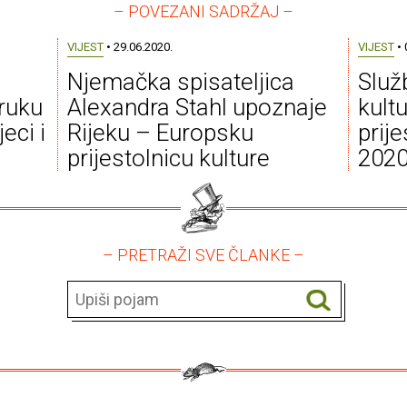
– POVEZANI SADRŽAJ –
VIJEST
• 29.06.2020.
VIJEST
• 
Njemačka spisateljica
Služ
 ruku
Alexandra Stahl upoznaje
kult
eci i
Rijeku – Europsku
prije
prijestolnicu kulture
202
– PRETRAŽI SVE ČLANKE –