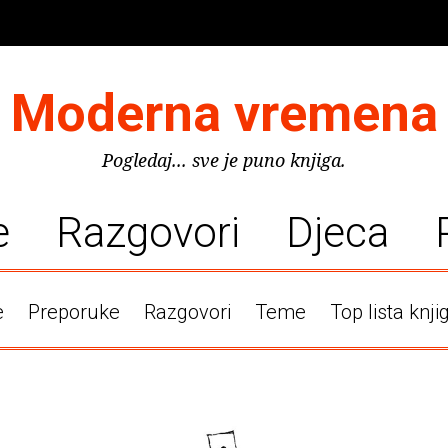
Moderna vremena
Pogledaj... sve je puno knjiga.
e
Razgovori
Djeca
e
Preporuke
Razgovori
Teme
Top lista knji