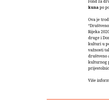
Fond za dr
kuna
po po
Ova je tro
“Društveno
Rijeka 2020
druge i Do
kulturi u p
važnosti ta
društveno 
kulturnog 
prijestolni
Više infor