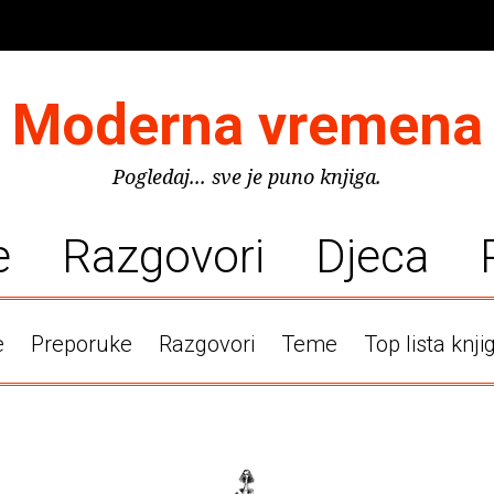
Moderna vremena
Pogledaj... sve je puno knjiga.
e
Razgovori
Djeca
e
Preporuke
Razgovori
Teme
Top lista knji