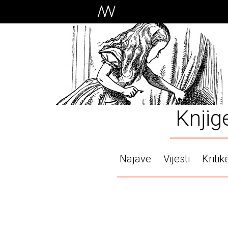
Knjig
Najave
Vijesti
Kritik