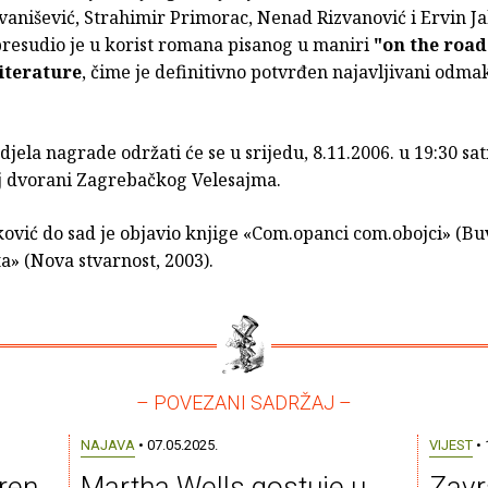
vanišević, Strahimir Primorac, Nenad Rizvanović i Ervin Ja
resudio je u korist romana pisanog u maniri
"on the road
literature
, čime je definitivno potvrđen najavljivani odma
jela nagrade održati će se u srijedu, 8.11.2006. u 19:30 sat
 dvorani Zagrebačkog Velesajma.
ović do sad je objavio knjige «Com.opanci com.obojci» (Bu
ta» (Nova stvarnost, 2003).
– POVEZANI SADRŽAJ –
NAJAVA
• 07.05.2025.
VIJEST
• 
ren
Martha Wells gostuje u
Zavr