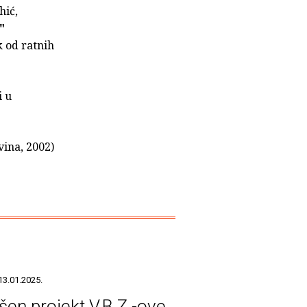
hić,
"
k od ratnih
i u
vina, 2002)
13.01.2025.
šen projekt V.B.Z.-ove