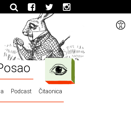
Posao
ga
Podcast
Čitaonica