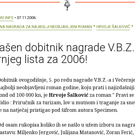
MV INFO
• 07.11.2006.
EVNA NAGRADA ZA NAJBOLJI NEOBJAVLJENI ROMAN
HRVOJE ŠALKOVIĆ
ašen dobitnik nagrade V.B.Z.-
njeg lista za 2006!
obitnik ovogodišnje, 5. po redu nagrade V.B.Z.-a i Večernje
ajbolji neobjavljeni roman godine, koju prati i najizdašnij
ond od 100 000 kn, je
Hrvoje Šalković
za roman " Pravi se 
idio : Priručnik za turizam, lov u mutnom i traganje za sno
e na natječaj pristigao pod šifrom autora Specimen.
d osam rukopisa koliko ih se našlo u užem izboru za nagra
astavu: Miljenko Jergović, Julijana Matanović, Zoran Ferić, 