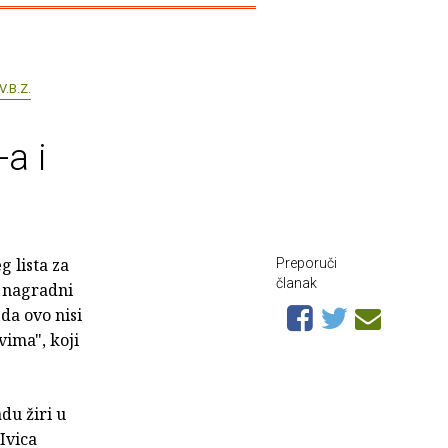
V.B.Z.
a i
g lista za
Preporuči
članak
i nagradni
da ovo nisi
vima", koji
du žiri u
Ivica