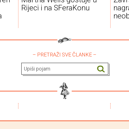
Rijeci i na SFeraKonu
nagr
a
neob
– PRETRAŽI SVE ČLANKE –