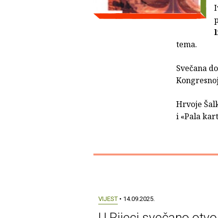
I
p
tema.
Svečana dod
Kongresnoj
Hrvoje Šalk
i «Pala kar
VIJEST
• 14.09.2025.
U Rijeci svečano otvo