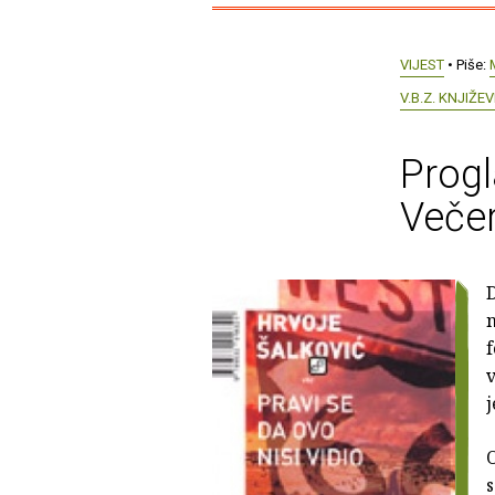
VIJEST
• Piše:
V.B.Z. KNJIŽ
Progl
Večer
D
n
f
v
j
O
s