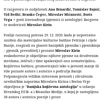
U razgovoru će sudjelovati
Ana Brnardić, Tomislav Bajsić,
Vid Bešlić, Branko Čegec, Miroslav Mićanović, Boris
Vrga
+ gosti iznenađenja (pjesnici iz antologije). Razgovor
će moderirati
Miroslav Kirin
.
Poslije razornog potresa 29. 12. 2020. kada je nepovratno
uništen dio materijalne kulturne baštine Petrinje i cijele
Banije, reagirali su glasovi banijskih pjesnika i pjesnikinja
– pjesnik, prevoditelj i prozaist
Miroslav Kirin
svakodnevno je objavljivao njihove pjesme na društvenim
mrežama, ističući i time spašavajući onu nematerijalnu,
književnu baštinu, promovirajući tako u javnosti manje ili
više poznate autore i autorice s područja Banije.
Potpomognuta velikim interesom javnosti i združenim
uredničkim naporima Miroslava Kirina i Borisa Vrge
objavljena je "
Banijska književna antologija"
u izdanju
Hrvatskog P.E.N.-a i Meandar Medije, u kojoj je zastupljeno
38 autora i autorica poezije i proze: