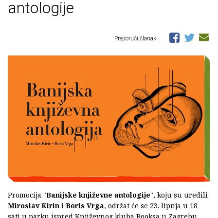
antologije
Preporuči članak
Promocija "
Banijske književne antologije
", koju su uredili
Miroslav Kirin
i
Boris Vrga
, održat će se 23. lipnja u 18
sati u parku ispred Književnog kluba Booksa u Zagrebu.