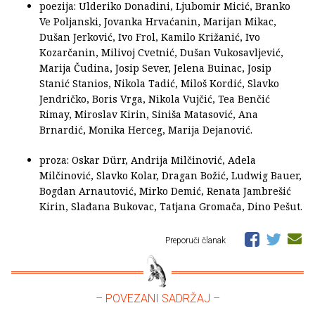
poezija: Ulderiko Donadini, Ljubomir Micić, Branko
Ve Poljanski, Jovanka Hrvaćanin, Marijan Mikac,
Dušan Jerković, Ivo Frol, Kamilo Križanić, Ivo
Kozarčanin, Milivoj Cvetnić, Dušan Vukosavljević,
Marija Čudina, Josip Sever, Jelena Buinac, Josip
Stanić Stanios, Nikola Tadić, Miloš Kordić, Slavko
Jendričko, Boris Vrga, Nikola Vujčić, Tea Benčić
Rimay, Miroslav Kirin, Siniša Matasović, Ana
Brnardić, Monika Herceg, Marija Dejanović.
proza: Oskar Dürr, Andrija Milčinović, Adela
Milčinović, Slavko Kolar, Dragan Božić, Ludwig Bauer,
Bogdan Arnautović, Mirko Demić, Renata Jambrešić
Kirin, Slađana Bukovac, Tatjana Gromača, Dino Pešut.
Preporuči članak
– POVEZANI SADRŽAJ –