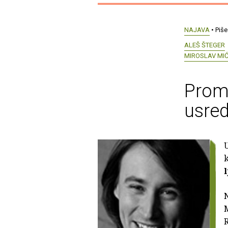
NAJAVA
• Piše
ALEŠ ŠTEGER
MIROSLAV MI
Promo
usred 
U
l
N
M