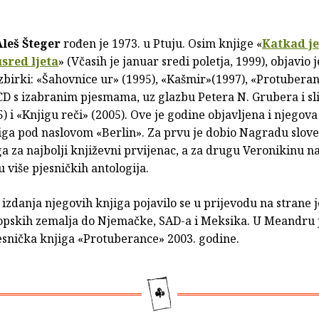
Aleš Šteger
rođen je 1973. u Ptuju. Osim knjige «
Katkad je
usred ljeta
» (Včasih je januar sredi poletja, 1999), objavio j
zbirki: «Šahovnice ur» (1995), «Kašmir»(1997), «Protuberan
D s izabranim pjesmama, uz glazbu Petera N. Grubera i sl
5) i «Knjigu reči» (2005). Ove je godine objavljena i njegov
iga pod naslovom «Berlin». Za prvu je dobio Nagradu slov
a za najbolji književni prvijenac, a za drugu Veronikinu n
u više pjesničkih antologija.
izdanja njegovih knjiga pojavilo se u prijevodu na strane j
opskih zemalja do Njemačke, SAD-a i Meksika. U Meandru je
esnička knjiga «Protuberance» 2003. godine.