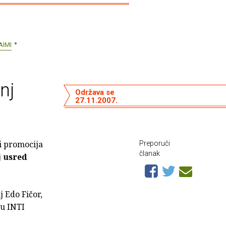
AIMI
nj
Održava se
27.11.2007.
ti promocija
Preporuči
članak
j usred
j Edo Fičor,
pu INTI