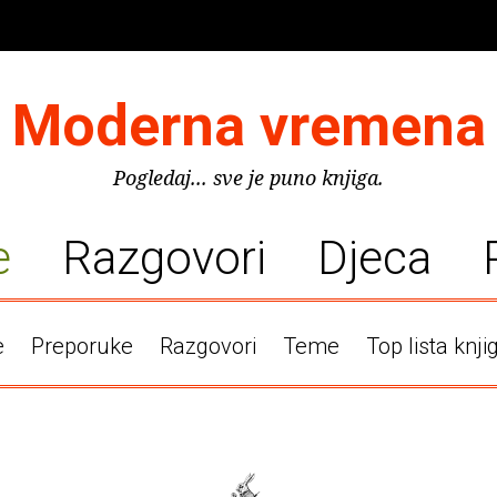
Moderna vremena
Pogledaj... sve je puno knjiga.
e
Razgovori
Djeca
e
Preporuke
Razgovori
Teme
Top lista knji