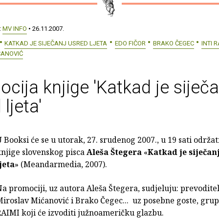
:
MV INFO
• 26.11.2007.
KATKAD JE SIJEČANJ USRED LJETA
EDO FIČOR
BRAKO ČEGEC
INTI R
ĆANOVIĆ
cija knjige 'Katkad je siječa
ljeta'
 Booksi će se u utorak, 27. srudenog 2007., u 19 sati održa
knjige slovenskog pisca
Aleša Štegera
«
Katkad je siječan
jeta
» (Meandarmedia, 2007).
a promociji, uz autora Aleša Štegera, sudjeluju: prevoditel
iroslav Mićanović i Brako Čegec... uz posebne goste, gru
RAIMI koji će izvoditi južnoameričku glazbu.