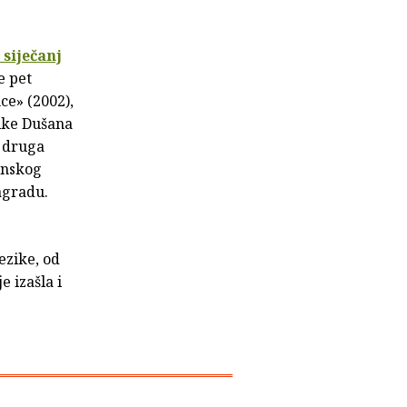
 siječanj
e pet
ce» (2002),
ike Dušana
a druga
enskog
agradu.
ezike, od
 izašla i