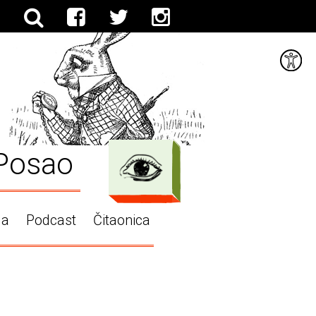
Posao
ga
Podcast
Čitaonica