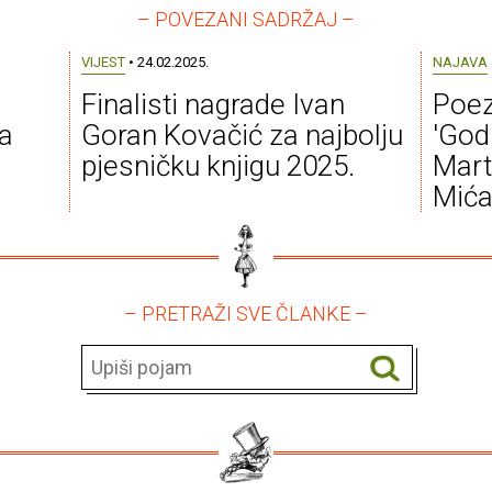
– POVEZANI SADRŽAJ –
VIJEST
• 24.02.2025.
NAJAVA
Finalisti nagrade Ivan
Poez
na
Goran Kovačić za najbolju
'God
pjesničku knjigu 2025.
Mart
Mića
– PRETRAŽI SVE ČLANKE –