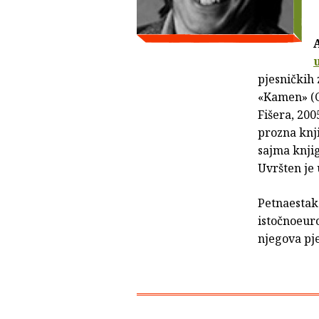
pjesničkih 
«Kamen» (C
Fišera, 200
prozna knj
sajma knjig
Uvršten je 
Petnaestak 
istočnoeur
njegova pj