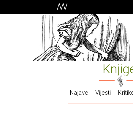
Knjig
Najave
Vijesti
Kritik