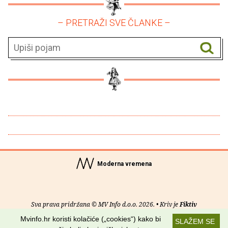
– PRETRAŽI SVE ČLANKE –
Moderna vremena
Sva prava pridržana © MV Info d.o.o. 2026. • Kriv je
Fiktiv
Mvinfo.hr koristi kolačiće („cookies“) kako bi
SLAŽEM SE
O nama
•
Pomoć
•
Uvjeti korištenja
•
RSS kanali