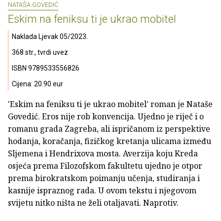
NATAŠA GOVEDIĆ
Eskim na feniksu ti je ukrao mobitel
Naklada Ljevak 05/2023.
368 str., tvrdi uvez
ISBN 9789533556826
Cijena: 20.90 eur
'Eskim na feniksu ti je ukrao mobitel' roman je Nataše
Govedić. Eros nije rob konvencija. Ujedno je riječ i o
romanu grada Zagreba, ali ispričanom iz perspektive
hodanja, koračanja, fizičkog kretanja ulicama između
Sljemena i Hendrixova mosta. Averzija koju Kreda
osjeća prema Filozofskom fakultetu ujedno je otpor
prema birokratskom poimanju učenja, studiranja i
kasnije ispraznog rada. U ovom tekstu i njegovom
svijetu nitko ništa ne želi otaljavati. Naprotiv.