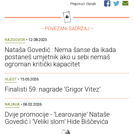
Preporuči članak
– POVEZANI SADRŽAJ –
RAZGOVOR
• 12.08.2023.
Nataša Govedić : Nema šanse da ikada
postaneš umjetnik ako u sebi nemaš
ogroman kritički kapacitet
VIJEST
• 15.05.2026.
Finalisti 59. nagrade 'Grigor Vitez'
NAJAVA
• 06.02.2026.
Dvije promocije - 'Learovanje' Nataše
Govedić i 'Veliki slom' Hide Biščevića