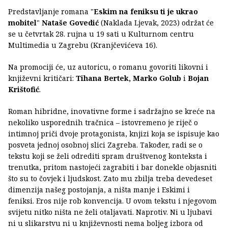
Predstavljanje romana "
Eskim na feniksu ti je ukrao
mobitel
"
Nataše Govedić
(Naklada Ljevak, 2023) održat će
se u četvrtak 28. rujna u 19 sati u Kulturnom centru
Multimedia u Zagrebu (Kranjčevićeva 16).
Na promociji će, uz autoricu, o romanu govoriti likovni i
književni kritičari:
Tihana Bertek, Marko Golub
i
Bojan
Krištofić
.
Roman hibridne, inovativne forme i sadržajno se kreće na
nekoliko usporednih tračnica – istovremeno je riječ o
intimnoj priči dvoje protagonista, knjizi koja se ispisuje kao
posveta jednoj osobnoj slici Zagreba. Također, radi se o
tekstu koji se želi odrediti spram društvenog konteksta i
trenutka, pritom nastojeći zagrabiti i bar donekle objasniti
što su to čovjek i ljudskost. Zato mu zbilja treba devedeset
dimenzija našeg postojanja, a ništa manje i Eskimi i
feniksi. Eros nije rob konvencija. U ovom tekstu i njegovom
svijetu nitko ništa ne želi otaljavati. Naprotiv. Ni u ljubavi
ni u slikarstvu ni u književnosti nema boljeg izbora od