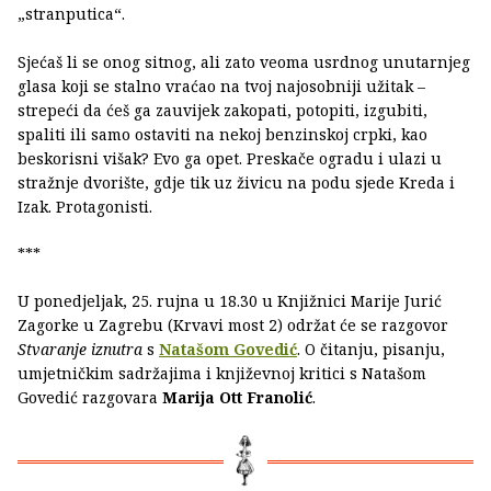
„stranputica“.
Sjećaš li se onog sitnog, ali zato veoma usrdnog unutarnjeg
glasa koji se stalno vraćao na tvoj najosobniji užitak –
strepeći da ćeš ga zauvijek zakopati, potopiti, izgubiti,
spaliti ili samo ostaviti na nekoj benzinskoj crpki, kao
beskorisni višak? Evo ga opet. Preskače ogradu i ulazi u
stražnje dvorište, gdje tik uz živicu na podu sjede Kreda i
Izak. Protagonisti.
***
U ponedjeljak, 25. rujna u 18.30 u Knjižnici Marije Jurić
Zagorke u Zagrebu (Krvavi most 2) održat će se razgovor
Stvaranje iznutra
s
Natašom Govedić
. O čitanju, pisanju,
umjetničkim sadržajima i književnoj kritici s Natašom
Govedić razgovara
Marija Ott Franolić
.