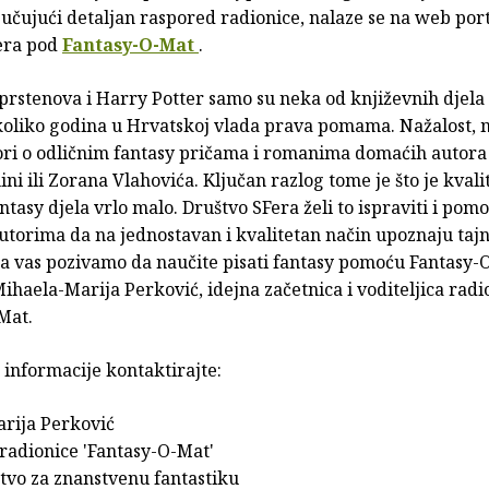
ljučujući detaljan raspored radionice, nalaze se na web por
era pod
Fantasy-O-Mat
.
prstenova i Harry Potter samo su neka od književnih djela
oliko godina u Hrvatskoj vlada prava pomama. Nažalost, 
ri o odličnim fantasy pričama i romanima domaćih autora
ni ili Zorana Vlahovića. Ključan razlog tome je što je kvali
tasy djela vrlo malo. Društvo SFera želi to ispraviti i pomo
torima da na jednostavan i kvalitetan način upoznaju tajn
ga vas pozivamo da naučite pisati fantasy pomoću Fantasy-
 Mihaela-Marija Perković, idejna začetnica i voditeljica radi
Mat.
informacije kontaktirajte:
rija Perković
 radionice 'Fantasy-O-Mat'
štvo za znanstvenu fantastiku