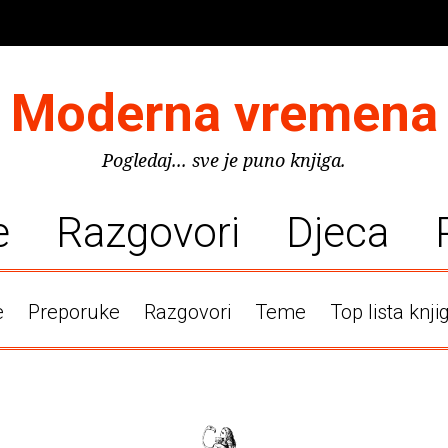
Moderna vremena
Pogledaj... sve je puno knjiga.
e
Razgovori
Djeca
e
Preporuke
Razgovori
Teme
Top lista knji