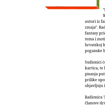
M
autori iz 
zmaja". Rad
fantasy pri
tema i moti
hrvatskoj 
poganske ba
Sudionici ć
kartica, te
pisanja put
prilike upo
objavljuju 
Radionica '
članove dru