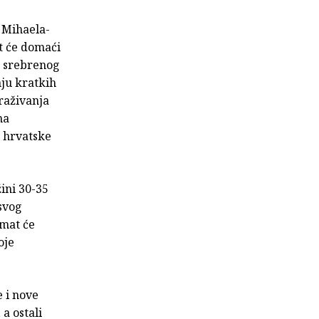
 Mihaela-
t će domaći
a srebrenog
nju kratkih
raživanja
na
, hrvatske
ini 30-35
 svog
imat će
oje
e i nove
a ostali