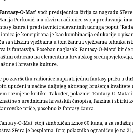
'Fantasy-O-Mat'
vodi predsjednica žirija za nagradu SFere
arija Perković, a u okviru radionice svoja predavanja ima
fantasy žanra i predstavnici relevantnih udruga poput "Red
ionica je koncipirana je kao kombinacija edukacije o pisa
ča sa stilskim vježbama u tom žanru i vježbama tehnika ist
va iz fantasyija. Poseban naglasak 'Fantasy-O-Mata' bit će 
baštini odnosno na elementima hrvatskog srednjovjekovlja
štine i hrvatske kulture.
e po završetku radionice napisati jednu fantasy priču u duž
 biti upućeni u načine daljnjeg aktivnog brušenja kvalitete
em razmjene kritike. Također, polaznici 'Fantasy-O-Mata' 
znati se s urednicima hrvatskih časopisa, fanzina i zbirki k
žanrovske priče, posebno iz fantasy žanra.
Fantasy-O-Mat' stoji simboličan iznos 60 kuna, a za sadašnj
štva SFera je besplatna. Broj polaznika ograničen je na 21, 