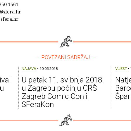
 250 1561
@sfera.hr
sfera.hr
– POVEZANI SADRŽAJ –
NAJAVA
• 10.05.2018.
VIJEST
• 
ival
U petak 11. svibnja 2018.
Natj
 u
u Zagrebu počinju CRŠ
Barce
Zagreb Comic Con i
Špan
SFeraKon