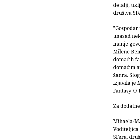
detalji, uk
društva SF
"Gospodar 
unazad nek
manje govo
Milene Beni
domaćih fan
domaćim au
žanra. Sto
izjavila je
Fantasy-O-
Za dodatne 
Mihaela-Ma
Voditeljica
SFera, dru