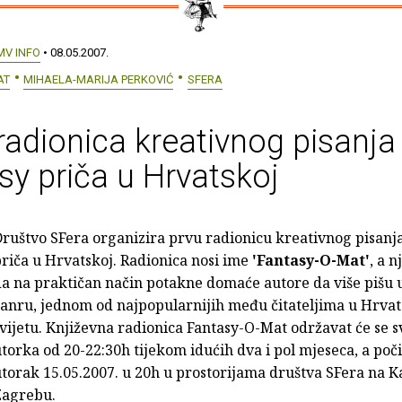
MV INFO
• 08.05.2007.
AT
MIHAELA-MARIJA PERKOVIĆ
SFERA
radionica kreativnog pisanja
sy priča u Hrvatskoj
ruštvo SFera organizira prvu radionicu kreativnog pisanj
riča u Hrvatskoj. Radionica nosi ime
'Fantasy-O-Mat'
, a n
a na praktičan način potakne domaće autore da više pišu 
anru, jednom od najpopularnijih među čitateljima u Hrvats
vijetu. Književna radionica Fantasy-O-Mat održavat će se 
torka od 20-22:30h tijekom idućih dva i pol mjeseca, a poči
torak 15.05.2007. u 20h u prostorijama društva SFera na Ka
Zagrebu.