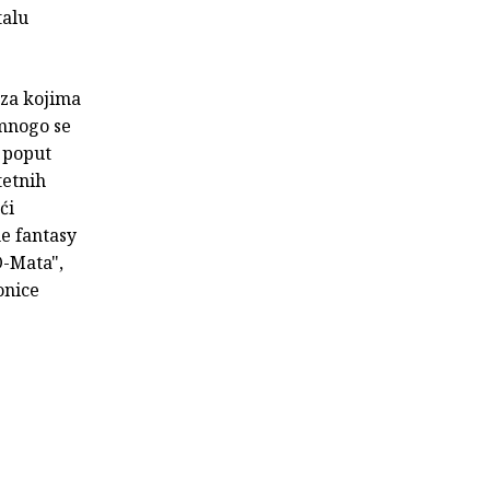
talu
 za kojima
mnogo se
 poput
tetnih
ći
e fantasy
O-Mata",
onice