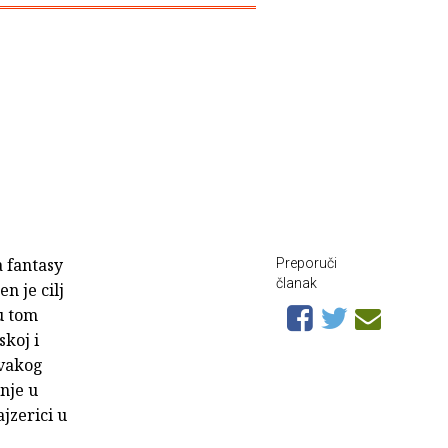
a fantasy
Preporuči
članak
jen je cilj
u tom
koj i
svakog
nje u
jzerici u