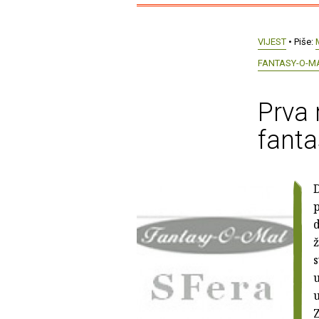
VIJEST
• Piše:
FANTASY-O-M
Prva 
fanta
D
p
d
ž
s
u
u