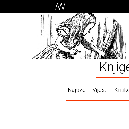
Knjig
Najave
Vijesti
Kritik