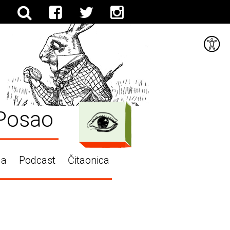
Posao
ga
Podcast
Čitaonica