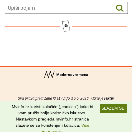
Moderna vremena
Sva prava pridržana © MV Info d.o.o. 2026. • Kriv je
Fiktiv
Mvinfo.hr koristi kolačiće („cookies“) kako bi
SLAŽEM SE
O nama
•
Pomoć
•
Uvjeti korištenja
•
RSS kanali
vam pružio bolje korisničko iskustvo.
Nastavkom pregleda mvinfo.hr stranica
Potraži nas na:
slažete se sa korištenjem kolačića.
Više
informacija