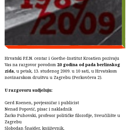
Hrvatski P.E.N. centar i Goethe-Institut Kroatien pozivaju
Vas na razgovor povodom
20 godina od pada berlinskog
zida
, u petak, 13. studenog 2009. u 10 sati, u Hrvatskom
novinarskom društvu u Zagrebu (Perkovčeva 2).
U razgovoru sudjeluju:
Gerd Koenen, povjesničar i publicist
Nenad Popović, pisac i nakladnik
Žarko Puhovski, profesor političke filozofije, Sveučilište u
Zagrebu
Slobodan Šnajder, književnik,