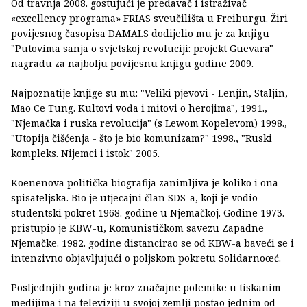
Od travnja 2008. gostujući je predavač i istraživač
«excellency programa» FRIAS sveučilišta u Freiburgu. Žiri
povijesnog časopisa DAMALS dodijelio mu je za knjigu
"Putovima sanja o svjetskoj revoluciji: projekt Guevara"
nagradu za najbolju povijesnu knjigu godine 2009.
Najpoznatije knjige su mu: "Veliki pjevovi - Lenjin, Staljin,
Mao Ce Tung. Kultovi vođa i mitovi o herojima", 1991.,
"Njemačka i ruska revolucija" (s Lewom Kopelevom) 1998.,
"Utopija čišćenja - što je bio komunizam?" 1998., "Ruski
kompleks. Nijemci i istok" 2005.
Koenenova politička biografija zanimljiva je koliko i ona
spisateljska. Bio je utjecajni član SDS-a, koji je vodio
studentski pokret 1968. godine u Njemačkoj. Godine 1973.
pristupio je KBW-u, Komunističkom savezu Zapadne
Njemačke. 1982. godine distancirao se od KBW-a baveći se i
intenzivno objavljujući o poljskom pokretu Solidarnoœć.
Posljednjih godina je kroz značajne polemike u tiskanim
medijima i na televiziji u svojoj zemlji postao jednim od