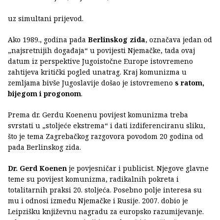
uz simultani prijevod.
Ako 1989., godina pada
Berlinskog zida
, označava jedan od
„najsretnijih događaja“ u povijesti Njemačke, tada ovaj
datum iz perspektive Jugoistočne Europe istovremeno
zahtijeva kritički pogled unatrag. Kraj komunizma u
zemljama bivše Jugoslavije došao je istovremeno
s ratom,
bijegom i progonom
.
Prema dr. Gerdu Koenenu povijest komunizma treba
svrstati u „stoljeće ekstrema“ i dati izdiferenciranu sliku,
što je tema Zagrebačkog razgovora povodom 20 godina od
pada Berlinskog zida.
Dr. Gerd Koenen
je povjesničar i publicist. Njegove glavne
teme su povijest komunizma, radikalnih pokreta i
totalitarnih praksi 20. stoljeća. Posebno polje interesa su
mu i odnosi između Njemačke i Rusije. 2007. dobio je
Leipzišku književnu nagradu za europsko razumijevanje.