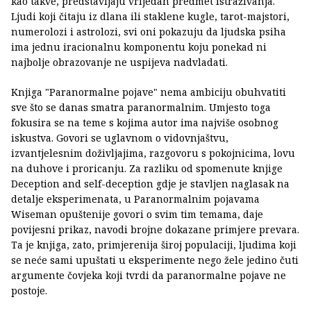
kao takve, predstavljaju vrijedan predmet istraživanja.
Ljudi koji čitaju iz dlana ili staklene kugle, tarot-majstori,
numerolozi i astrolozi, svi oni pokazuju da ljudska psiha
ima jednu iracionalnu komponentu koju ponekad ni
najbolje obrazovanje ne uspijeva nadvladati.
Knjiga "Paranormalne pojave" nema ambiciju obuhvatiti
sve što se danas smatra paranormalnim. Umjesto toga
fokusira se na teme s kojima autor ima najviše osobnog
iskustva. Govori se uglavnom o vidovnjaštvu,
izvantjelesnim doživljajima, razgovoru s pokojnicima, lovu
na duhove i proricanju. Za razliku od spomenute knjige
Deception and self-deception gdje je stavljen naglasak na
detalje eksperimenata, u Paranormalnim pojavama
Wiseman opuštenije govori o svim tim temama, daje
povijesni prikaz, navodi brojne dokazane primjere prevara.
Ta je knjiga, zato, primjerenija široj populaciji, ljudima koji
se neće sami upuštati u eksperimente nego žele jedino čuti
argumente čovjeka koji tvrdi da paranormalne pojave ne
postoje.