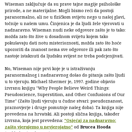
Wiseman zaključuje da su prave tajne magije psihološke
prirode, a ne materijalne. Mogli bismo reći da postoji
paranormalno, ali ne u fizičkom svijetu nego u našoj glavi,
točnije u našem umu. Činjenica je da ljudi žele vjerovati u
nadnaravno. Wiseman nudi neke odgovore zašto je to tako:
možda zato što žive u dosadnom svijetu kojem tako
pokušavaju dati notu misterioznosti, možda zato što hoće
upozoriti da znanost nema sve odgovore ili pak zato što
nastoje istaknuti da ljudsku svijest ne treba podcjenjivati.
No, Wiseman nije prvi koje je u istraživanju
paranormalnog i nadnaravnog došao do pitanja zašto ljudi
u to vjeruju. Michael Shermer je, 1997. godine objavio
izvrsnu knjigu "Why People Believe Weird Things:
Pseudoscience, Superstition, and Other Confusions of Our
Time" (Zašto ljudi vjeruju u čudne stvari: pseudoznanost,
praznovjerje i druge pomutnje našeg doba). Ta knjiga nije
prevedena na hrvatski. Ali postoji slična knjiga, također
izvrsna, koja jest prevedena:
"Osjećaj za nadnaravno:
zašto vjerujemo u nevjerojatno"
od
Brucea Hooda