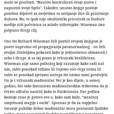
može se pročitati: "Naučite kontrolirati svoje snove i
napustiti svoje tijelo". Također, unutar knjige postoje
posebni dijelovi sa savjetima za savijanje žice ili prizivanje
duhova. No, to ipak nije okultistički priručnik za buduće
medije niti početnica za mlade vidovnjake. Wiseman ima
potpuno drugi cilj.
Ono što Richard Wiseman želi postići svojom knjigom je
posve suprotno od propagiranja paranormalnog - on želi
svojim čitateljima pokazati kako je jednostavno obmanuti i
sebe i druge. A za taj posao je vrhunski kvalificiran.
Wiseman nije samo psiholog koji razumije kako radi naš
um, zašto ponekad vidimo ili čujemo ono čega nema ili
zašto se ponekad sjećamo nečega što nismo sami proživjeli.
On je i vrhunski mađioničar. Već je kao dijete, u osmoj
godini, bio tako fasciniran mađioničarskim trikovima da je
čvrsto odlučio naučiti kako to funkcionira. Par godina
kasnije znao je gotovo sve o, kako sam kaže, "mračnoj
umjetnosti magije i varki". Spoznao je da za uspješno
varanje publike dobar mađioničar mora poznavati ljudsku
psihu, mora razumijeti ljudsko razmišljanje i ponašanje.