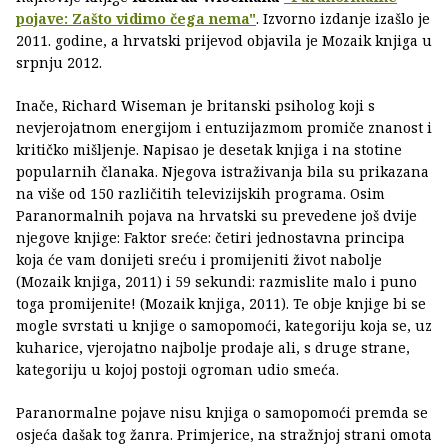
pojave: Zašto vidimo čega nema"
. Izvorno izdanje izašlo je
2011. godine, a hrvatski prijevod objavila je Mozaik knjiga u
srpnju 2012.
Inače, Richard Wiseman je britanski psiholog koji s
nevjerojatnom energijom i entuzijazmom promiče znanost i
kritičko mišljenje. Napisao je desetak knjiga i na stotine
popularnih članaka. Njegova istraživanja bila su prikazana
na više od 150 različitih televizijskih programa. Osim
Paranormalnih pojava na hrvatski su prevedene još dvije
njegove knjige: Faktor sreće: četiri jednostavna principa
koja će vam donijeti sreću i promijeniti život nabolje
(Mozaik knjiga, 2011) i 59 sekundi: razmislite malo i puno
toga promijenite! (Mozaik knjiga, 2011). Te obje knjige bi se
mogle svrstati u knjige o samopomoći, kategoriju koja se, uz
kuharice, vjerojatno najbolje prodaje ali, s druge strane,
kategoriju u kojoj postoji ogroman udio smeća.
Paranormalne pojave nisu knjiga o samopomoći premda se
osjeća dašak tog žanra. Primjerice, na stražnjoj strani omota