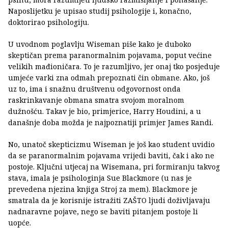
Naposlijetku je upisao studij psihologije i, konačno,
doktorirao psihologiju.
U uvodnom poglavlju Wiseman piše kako je duboko
skeptičan prema paranormalnim pojavama, poput većine
velikih mađioničara. To je razumljivo, jer onaj tko posjeduje
umjeće varki zna odmah prepoznati čin obmane. Ako, još
uz to, ima i snažnu društvenu odgovornost onda
raskrinkavanje obmana smatra svojom moralnom
dužnošću. Takav je bio, primjerice, Harry Houdini, a u
današnje doba možda je najpoznatiji primjer James Randi.
No, unatoč skepticizmu Wiseman je još kao student uvidio
da se paranormalnim pojavama vrijedi baviti, čak i ako ne
postoje. Ključni utjecaj na Wisemana, pri formiranju takvog
stava, imala je psihologinja Sue Blackmore (u nas je
prevedena njezina knjiga Stroj za mem). Blackmore je
smatrala da je korisnije istražiti ZAŠTO ljudi doživljavaju
nadnaravne pojave, nego se baviti pitanjem postoje li
uopće.