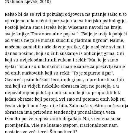
(Naklada Ljevak, 2010).
Rekao bi da se svi ti pokušaji odgovora na pitanje zašto u to
vjerujemo u konačnici pozivaju na evolucijsku psihologiju.
Postoji jedna stara izreka koju Wiseman navodi na kraju
svoje knjige "Paranormalne pojave": "Bolje je uvijek pobjeći
od vjetra nego se morati suočiti s gladnim tigrom". Naime,
možemo zamisliti naše davne pretke, čije nasljeđe svi mi i
danas nosimo, koji su čuli šuškanje iz obližnjeg grma. Oni
koji su uvijek odmahnuli rukom i rekli: "Ma, to je samo
vjetar" imali su u konačnici manje šanse za preživljavanje
od onih maštovitih koji su rekli: "To je sigurno tigar".
Govoreći psihološkom terminologijom, u prednosti su bili
oni koji su vidjeli nekoliko obrazaca koji ne postoje, a u
nepovoljnijem položaju bili su oni koji su propustili tek
jedan obrazac koji postoji. Svi smo mi potomci onih koji su
često vidjeli ono čega nije bilo. Zato naša vještina uočavanja
obrazaca ima prirodnu tendenciju pronalaženja veza
između posve nepovezanih događaja. No, vremena su se
promijenila. Više ne lutamo stepom. Iracionalnost nam
postaje sve veći teret. Što poduzeti?