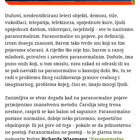
Duhovi, neidentificirani leteći objekti, demoni, vile,
vukodlaci, telepatija, telekineza, opsjednute kuće, ljudi
opsjednuti đavlom, vidovnjaci, iscjelitelji - sve to nazivamo
paranormalnim. Paranormalne su pojave, po definiciji,
izvan dosega znanosti. Barem tako tvrde oni koji su tim
pojavama očarani. A rijetko tko nije bio, barem u ranoj
mladosti, privučen i zaveden paranormalnim. Doduše, ima
puno onih koji, u tom smislu, nisu nikad ni odrasli ili su
se pak navukli na paranormalno u kasnijoj dobi. No, tu se
radi o problemu finog razlikovanja granice realnog i
imaginarnog, problema kojeg, čini se, imaju mnogi ljudi.
Zanimljiva se stvar događa kad na paranormalne pojave
primijenimo znanstvenu metodu. Čarolija istog trena
nestane, rasprši se kao balon od sapunice. Paranormalno
postane normalno, dobije neko prizemno, nepoetično
objašnjenje. Ili još gore od toga - pokaže se da jednostavno
ne postoji. Paranormalno ne postoji - to je glavna teza
najnovije knjige
Richarda Wisemana
"Paranormalne