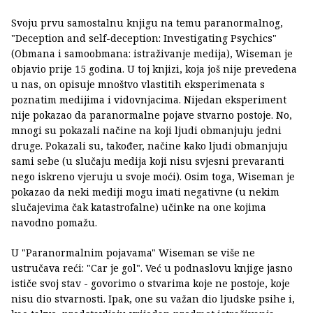
Svoju prvu samostalnu knjigu na temu paranormalnog,
"Deception and self-deception: Investigating Psychics"
(Obmana i samoobmana: istraživanje medija), Wiseman je
objavio prije 15 godina. U toj knjizi, koja još nije prevedena
u nas, on opisuje mnoštvo vlastitih eksperimenata s
poznatim medijima i vidovnjacima. Nijedan eksperiment
nije pokazao da paranormalne pojave stvarno postoje. No,
mnogi su pokazali načine na koji ljudi obmanjuju jedni
druge. Pokazali su, također, načine kako ljudi obmanjuju
sami sebe (u slučaju medija koji nisu svjesni prevaranti
nego iskreno vjeruju u svoje moći). Osim toga, Wiseman je
pokazao da neki mediji mogu imati negativne (u nekim
slučajevima čak katastrofalne) učinke na one kojima
navodno pomažu.
U "Paranormalnim pojavama" Wiseman se više ne
ustručava reći: "Car je gol". Već u podnaslovu knjige jasno
ističe svoj stav - govorimo o stvarima koje ne postoje, koje
nisu dio stvarnosti. Ipak, one su važan dio ljudske psihe i,