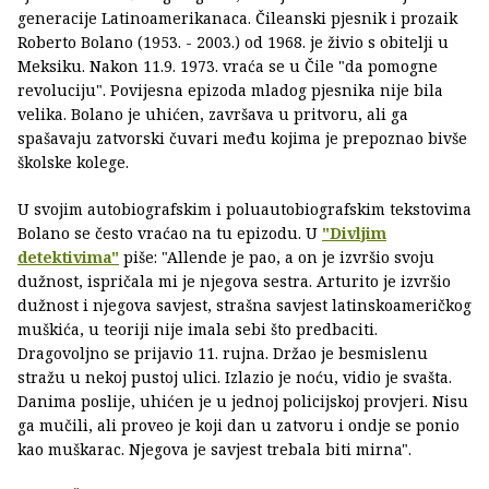
generacije Latinoamerikanaca. Čileanski pjesnik i prozaik
Roberto Bolano (1953. - 2003.) od 1968. je živio s obitelji u
Meksiku. Nakon 11.9. 1973. vraća se u Čile "da pomogne
revoluciju". Povijesna epizoda mladog pjesnika nije bila
velika. Bolano je uhićen, završava u pritvoru, ali ga
spašavaju zatvorski čuvari među kojima je prepoznao bivše
školske kolege.
U svojim autobiografskim i poluautobiografskim tekstovima
Bolano se često vraćao na tu epizodu. U
"Divljim
detektivima"
piše: "Allende je pao, a on je izvršio svoju
dužnost, ispričala mi je njegova sestra. Arturito je izvršio
dužnost i njegova savjest, strašna savjest latinskoameričkog
muškića, u teoriji nije imala sebi što predbaciti.
Dragovoljno se prijavio 11. rujna. Držao je besmislenu
stražu u nekoj pustoj ulici. Izlazio je noću, vidio je svašta.
Danima poslije, uhićen je u jednoj policijskoj provjeri. Nisu
ga mučili, ali proveo je koji dan u zatvoru i ondje se ponio
kao muškarac. Njegova je savjest trebala biti mirna".