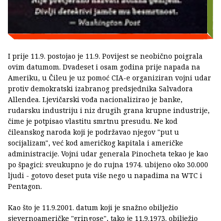
I prije 11.9. postojao je 11.9. Povijest se neobično poigrala
ovim datumom. Dvadeset i osam godina prije napada na
Ameriku, u Čileu je uz pomoć CIA-e organiziran vojni udar
protiv demokratski izabranog predsjednika Salvadora
Allendea. Ljevičarski vođa nacionalizirao je banke,
rudarsku industriju i niz drugih grana krupne industrije,
čime je potpisao vlastitu smrtnu presudu. Ne kod
čileanskog naroda koji je podržavao njegov "put u
socijalizam", već kod američkog kapitala i američke
administracije. Vojni udar generala Pinocheta tekao je kao
po špagici: sveukupno je do rujna 1974. ubijeno oko 30.000
ljudi - gotovo deset puta više nego u napadima na WTC i
Pentagon.
Kao što je 11.9.2001. datum koji je snažno obilježio
sjevernoameričke "gringose", tako je 11.9.1973. obilježio