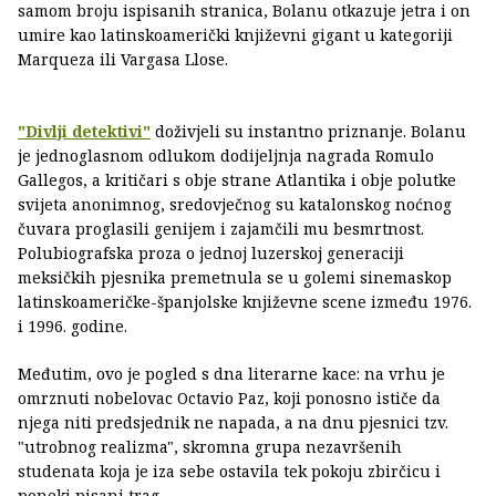
samom broju ispisanih stranica, Bolanu otkazuje jetra i on
umire kao latinskoamerički književni gigant u kategoriji
Marqueza ili Vargasa Llose.
"Divlji detektivi"
doživjeli su instantno priznanje. Bolanu
je jednoglasnom odlukom dodijeljnja nagrada Romulo
Gallegos, a kritičari s obje strane Atlantika i obje polutke
svijeta anonimnog, sredovječnog su katalonskog noćnog
čuvara proglasili genijem i zajamčili mu besmrtnost.
Polubiografska proza o jednoj luzerskoj generaciji
meksičkih pjesnika premetnula se u golemi sinemaskop
latinskoameričke-španjolske književne scene između 1976.
i 1996. godine.
Međutim, ovo je pogled s dna literarne kace: na vrhu je
omrznuti nobelovac Octavio Paz, koji ponosno ističe da
njega niti predsjednik ne napada, a na dnu pjesnici tzv.
"utrobnog realizma", skromna grupa nezavršenih
studenata koja je iza sebe ostavila tek pokoju zbirčicu i
poneki pisani trag.