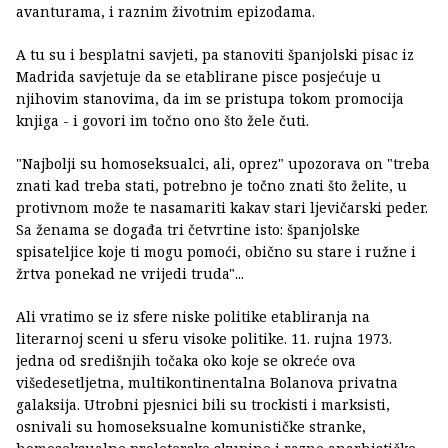
avanturama, i raznim životnim epizodama.
A tu su i besplatni savjeti, pa stanoviti španjolski pisac iz
Madrida savjetuje da se etablirane pisce posjećuje u
njihovim stanovima, da im se pristupa tokom promocija
knjiga - i govori im točno ono što žele čuti.
"Najbolji su homoseksualci, ali, oprez" upozorava on "treba
znati kad treba stati, potrebno je točno znati što želite, u
protivnom može te nasamariti kakav stari ljevičarski peder.
Sa ženama se događa tri četvrtine isto: španjolske
spisateljice koje ti mogu pomoći, obično su stare i ružne i
žrtva ponekad ne vrijedi truda"...
Ali vratimo se iz sfere niske politike etabliranja na
literarnoj sceni u sferu visoke politike. 11. rujna 1973.
jedna od središnjih točaka oko koje se okreće ova
višedesetljetna, multikontinentalna Bolanova privatna
galaksija. Utrobni pjesnici bili su trockisti i marksisti,
osnivali su homoseksualne komunističke stranke,