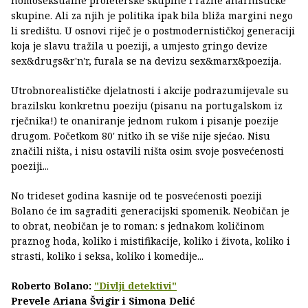
homoseksualne proleterske skupine i razne anarhističke
skupine. Ali za njih je politika ipak bila bliža margini nego
li središtu. U osnovi riječ je o postmodernističkoj generaciji
koja je slavu tražila u poeziji, a umjesto gringo devize
sex&drugs&r'n'r, furala se na devizu sex&marx&poezija.
Utrobnorealističke djelatnosti i akcije podrazumijevale su
brazilsku konkretnu poeziju (pisanu na portugalskom iz
rječnika!) te onaniranje jednom rukom i pisanje poezije
drugom. Početkom 80' nitko ih se više nije sjećao. Nisu
značili ništa, i nisu ostavili ništa osim svoje posvećenosti
poeziji...
No trideset godina kasnije od te posvećenosti poeziji
Bolano će im sagraditi generacijski spomenik. Neobičan je
to obrat, neobičan je to roman: s jednakom količinom
praznog hoda, koliko i mistifikacije, koliko i života, koliko i
strasti, koliko i seksa, koliko i komedije...
Roberto Bolano:
"Divlji detektivi"
Prevele Ariana Švigir i Simona Delić