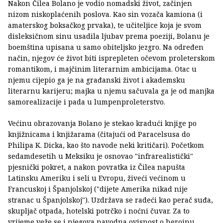
Nakon Čilea Bolano je vodio nomadski život, začinjen
nizom niskoplaćenih poslova. Kao sin vozača kamiona (i
amaterskog boksačkog prvaka), te učiteljice koja je svom
disleksičnom sinu usadila ljubav prema poeziji, Bolanu je
boemština upisana u samo obiteljsko jezgro. Na određen
način, njegov će život biti isprepleten očevom proleterskom
romantikom, i majčinim literarnim ambicijama. Otac u
njemu cijepio ga je na građanski život i akademsku
literarnu karijeru; majka u njemu sačuvala ga je od manjka
samorealizacije i pada u lumpenproleterstvo.
Većinu obrazovanja Bolano je stekao kradući knjige po
knjižnicama i knjižarama (čitajući od Paracelsusa do
Philipa K. Dicka, kao što navode neki kritičari). Početkom
sedamdesetih u Meksiku je osnovao "infrarealistički"
pjesnički pokret, a nakon povratka iz Čilea napušta
Latinsku Ameriku i seli u Evropu, živeći većinom u
Francuskoj i Španjolskoj ("dijete Amerika nikad nije
stranac u Španjolskoj"). Uzdržava se radeći kao perač suđa,
skupljač otpada, hotelski potrčko i noćni čuvar. Za to
vrijeme veže se i njegova navodna ovisnost o heroinu.