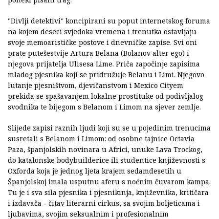
"Divlji detektivi" koncipirani su poput internetskog foruma
na kojem deseci svjedoka vremena i trenutka ostavljaju
svoje memoarističke postove i dnevničke zapise. Svi oni
prate putešestvije Artura Belana (Bolanov alter ego) i
njegova prijatelja Ulisesa Lime. Priča započinje zapisima
mladog pjesnika koji se pridružuje Belanu i Limi. Njegovo
lutanje pjesništvom, djevičanstvom i Mexico Cityem
prekida se spašavanjem lokalne prostituke od podivljalog
svodnika te bijegom s Belanom i Limom na sjever zemlje.
Slijede zapisi raznih ljudi koji su se u pojedinim trenucima
susretali s Belanom i Limom: od osobne tajnice Octavia
Paza, španjolskih novinara u Africi, unuke Lava Trockog,
do katalonske bodybuilderice ili studentice književnosti s
Oxforda koja je jednog ljeta krajem sedamdesetih u
Španjolskoj imala usputnu aferu s noćnim čuvarom kampa.
Tu je i sva sila pjesnika i pjesnikinja, književnika, kritičara
i izdavača - čitav literarni cirkus, sa svojim boljeticama i
ljubavima, svojim seksualnim i profesionalnim