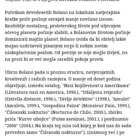
Početkom devedesetih Bolano na lokalnim natječajima
kratke priče počinje osvajati manje novčane iznose.
Razdoblje nestalnog, proleterskog života pod utjecajem
očevog planeta počinje slabiti, a Bolanovim životom počinje
dominirati majčin planet. Bolano uviđa da bi obitelj lakše
mogao uzdržavati pisanjem nego li nekim novim
niskoplaćenim poslom. Od poezije se nije moglo živjeti, no
na prozi bi se već mogla zaraditi pokoja pezeta.
Ubrzo Bolano pada u proznu vrućicu, nevjerojatnih
kreativnih i radnih razmjera. U manje od deset godina
objavljuje, između ostalog, "Nazi književnost u Amerikama"
(Literatura nazi en America, 1996.), "Udaljenu zvijezdu"
(Estrella distante, 1996.), "Divlje detektive" (1998.), "Amulet"
(Amuleto, 1999.), "Gospodina Paina" (Monsieur Pain, 1999.),
"Čileanski nokturno" (Nocturno de Chile, 2000.), zbirku
priča "Kurve ubojice" (Putas asesinas, 2001.), i posthumno
"2666" (2004.). Na kraju tog niza (od kojeg je kod nas do sada
preveden samo "Čileanski nokturno"), iznimnog već i po