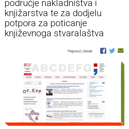
područje nakladništva i
knjižarstva te za dodjelu
potpora za poticanje
književnoga stvaralaštva
Preporuči članak