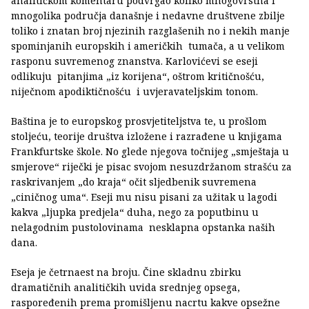
analitičkom komentaru podvrgao koliko mnogovrstna i
mnogolika područja današnje i nedavne društvene zbilje
toliko i znatan broj njezinih razglašenih no i nekih manje
spominjanih europskih i američkih tumača, a u velikom
rasponu suvremenog znanstva. Karlovićevi se eseji
odlikuju pitanjima „iz korijena“, oštrom kritičnošću,
niječnom apodiktičnošću i uvjeravateljskim tonom.
Baština je to europskog prosvjetiteljstva te, u prošlom
stoljeću, teorije društva izložene i razrađene u knjigama
Frankfurtske škole. No glede njegova točnijeg „smještaja u
smjerove“ riječki je pisac svojom nesuzdržanom strašću za
raskrivanjem „do kraja“ očit sljedbenik suvremena
„ciničnog uma“. Eseji mu nisu pisani za užitak u lagodi
kakva „ljupka predjela“ duha, nego za poputbinu u
nelagodnim pustolovinama nesklapna opstanka naših
dana.
Eseja je četrnaest na broju. Čine skladnu zbirku
dramatičnih analitičkih uvida srednjeg opsega,
raspoređenih prema promišljenu nacrtu kakve opsežne