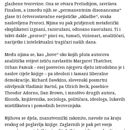
glazbene tvorevine. Ona se otvara Preludijem, završava
Finalom, a između njih se „permanentnim disonancama“
glase tri četverostavačne esejističke „skladbe“, svaka
naslovljena Proroci. Njima su pak pridjenuti metaforički
eksplikatori izgnani, razoružani, odnosno naoružani. Ti i
takvi dakle „proroci“ pisci su, tumači, vizionari, analitičari,
narijetko i intelektualni tragičari naših dana.
Među njima se, kao „bove“ oko kojih pluta autorova
analitička svijest ističu navlastito Margaret Thatcher,
Orhan Pamuk – esej posvećen njegovu djelu istrodobno je i
naslov cijele knjige – pa ideolozi i šamani liberalne
demokracije, Richard Dawkins, slovenski posmrtni
oživljenik Vladimir Bartol, pa Ulrich Beck, posebice
Theodor Adorno, Dan Brown, i mnoštvo drugih autora,
filozofa, književnika, sociologa, političara, ideologa, lukavih
mistifikatora i pomodnih bezveznjaka.
Njihova se djela, znanstvenički zakonito, navode na kraju
svakog od poglavlja knjige. Zaglavnih je pak pet eseja