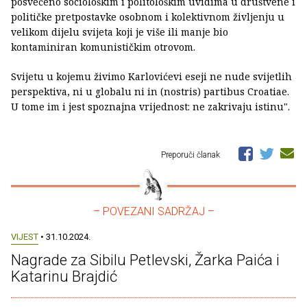
posvećeno sociološkim i politološkim uvidima u društvene i
političke pretpostavke osobnom i kolektivnom življenju u
velikom dijelu svijeta koji je više ili manje bio
kontaminiran komunističkim otrovom.
Svijetu u kojemu živimo Karlovićevi eseji ne nude svijetlih
perspektiva, ni u globalu ni in (nostris) partibus Croatiae.
U tome im i jest spoznajna vrijednost: ne zakrivaju istinu".
Preporuči članak
– POVEZANI SADRŽAJ –
VIJEST
• 31.10.2024.
Nagrade za Sibilu Petlevski, Žarka Paića i
Katarinu Brajdić