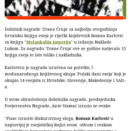
Dobitnik nagrade 'Zvane Črnja' za najbolju ovogodišnju
hrvatsku knjigu eseja je riječki književnik Roman Karlović
za knjigu "
Melankolija imperija
" u izdanju Naklade
Lukom. Za nagradu 'Zvane Črnja' ove se godine natjecalo 13
knjiga eseja te isto toliko i nakladnika.
Karloviću je nagrada uručena na početku 7.
međunarodnoga književnog skupa 'Pulski dani eseja' koji je
okupio 14 esejista iz Hrvatske, Slovenije, Makedonije i SAD-
a.
U svom obrazloženju dobitnika nagrade, predsjednika
Povjerenstva Nagrade, Ante Stamać izrazio se ovako:
"Pisac izrazito diskurzivnog sloga,
Roman Karlović
u
najnovijoj je esejističkoj knjizi svom oštrom i reskom