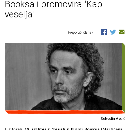
Booksa i promovira 'Kap
veselja'
Preporuči članak
Selvedin Avdić
U utorak,
15. svibnja
u
19 sati
u klubu
Booksa
(Martićeva