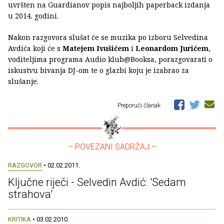
uvršten na Guardianov popis najboljih paperback izdanja
u 2014. godini.
Nakon razgovora slušat će se muzika po izboru Selvedina
Avdića koji će s
Matejem Ivušićem
i
Leonardom Jurićem
,
voditeljima programa Audio klub@Booksa, porazgovarati o
iskustvu bivanja DJ-om te o glazbi koju je izabrao za
slušanje.
Preporuči članak
– POVEZANI SADRŽAJ –
RAZGOVOR
• 02.02.2011.
Ključne riječi - Selvedin Avdić: 'Sedam
strahova'
KRITIKA
• 03.02.2010.