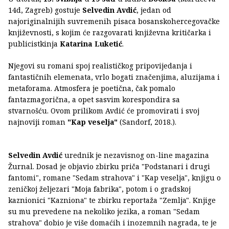
14d, Zagreb) gostuje
Selvedin Avdić
, jedan od
najoriginalnijih suvremenih pisaca bosanskohercegovačke
književnosti, s kojim će razgovarati književna kritičarka i
publicistkinja
Katarina Luketić
.
Njegovi su romani spoj realističkog pripovijedanja i
fantastičnih elemenata, vrlo bogati značenjima, aluzijama i
metaforama. Atmosfera je poetična, čak pomalo
fantazmagorična, a opet sasvim korespondira sa
stvarnošću. Ovom prilikom Avdić će promovirati i svoj
najnoviji roman
"Kap veselja"
(Sandorf, 2018.).
Selvedin Avdić
urednik je nezavisnog on-line magazina
Žurnal. Dosad je objavio zbirku priča "Podstanari i drugi
fantomi", romane "Sedam strahova" i "Kap veselja", knjigu o
zeničkoj željezari "Moja fabrika", potom i o gradskoj
kaznionici "Kazniona" te zbirku reportaža "Zemlja". Knjige
su mu prevedene na nekoliko jezika, a roman "Sedam
strahova" dobio je više domaćih i inozemnih nagrada, te je