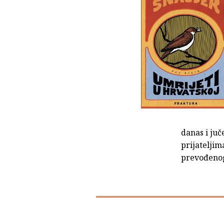
danas i ju
prijateljim
prevođenog