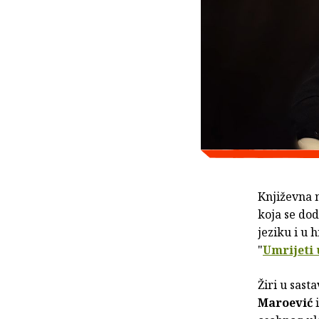
Književna
koja se dod
jeziku i u 
"
Umrijeti 
Žiri u sast
Maroević
i