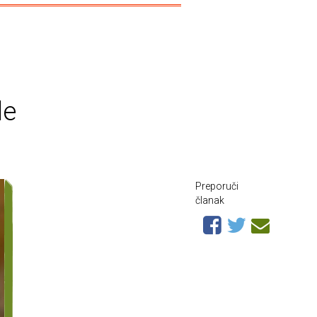
de
Preporuči
članak