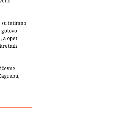
tveno
i su intimno
u gotovo
 a opet
kretnih
jiževne
 Zagrebu,