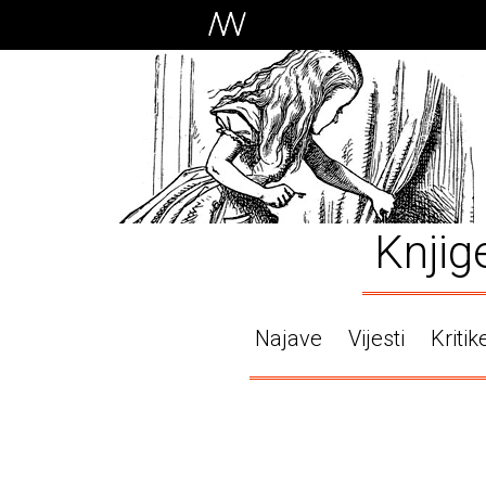
Knjig
Najave
Vijesti
Kritik