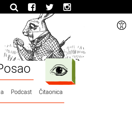
Posao
ga
Podcast
Čitaonica