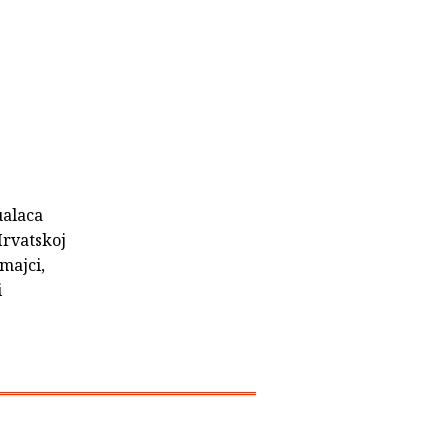
ualaca
Hrvatskoj
majci,
i