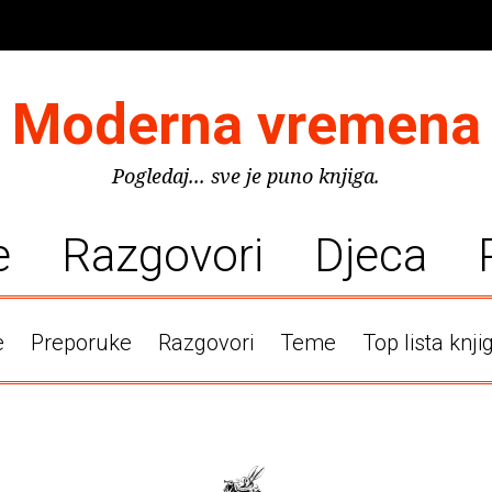
Moderna vremena
Pogledaj... sve je puno knjiga.
e
Razgovori
Djeca
e
Preporuke
Razgovori
Teme
Top lista knji