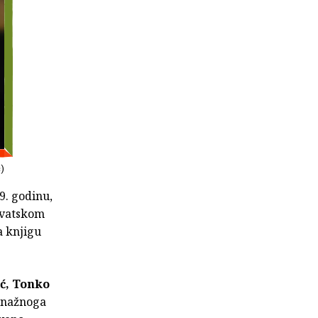
ć)
9. godinu,
hrvatskom
 knjigu
ć, Tonko
 snažnoga