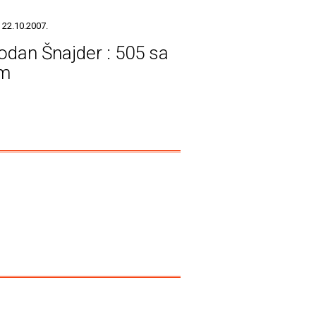
 22.10.2007.
odan Šnajder : 505 sa
om