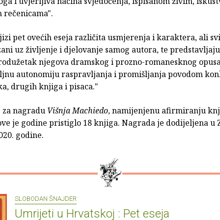
ga i uvjerljiva načina svjedočenja, ispisanom živim, iskus
 rečenicama".
njizi pet ovećih eseja različita usmjerenja i karaktera, ali sv
zani uz življenje i djelovanje samog autora, te predstavljaj
rodužetak njegova dramskog i prozno-romanesknog opusa,
ljnu autonomiju raspravljanja i promišljanja povodom kon
ika, drugih knjiga i pisaca."
j za nagradu
Višnja Machiedo
, namijenjenu afirmiranju kn
 ove je godine pristiglo 18 knjiga. Nagrada je dodijeljena u
2020. godine.
SLOBODAN ŠNAJDER
Umrijeti u Hrvatskoj : Pet eseja