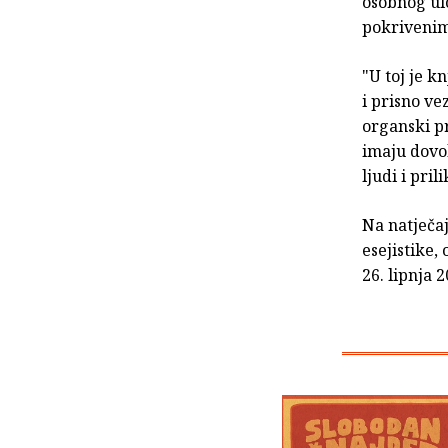
osobnog ulo
pokrivenim
"U toj je k
i prisno ve
organski p
imaju dovo
ljudi i pril
Na natječa
esejistike,
26. lipnja 