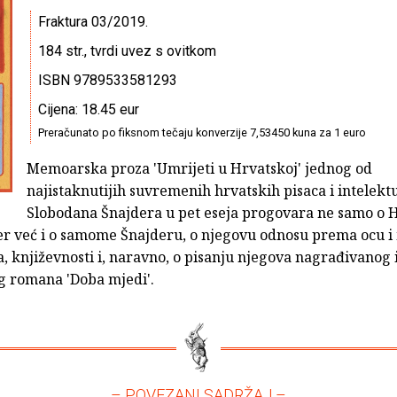
Fraktura 03/2019.
184 str., tvrdi uvez s ovitkom
ISBN 9789533581293
Cijena: 18.45 eur
Preračunato po fiksnom tečaju konverzije 7,53450 kuna za 1 euro
Memoarska proza 'Umrijeti u Hrvatskoj' jednog od
najistaknutijih suvremenih hrvatskih pisaca i intelekt
Slobodana Šnajdera u pet eseja progovara ne samo o 
čer već i o samome Šnajderu, o njegovu odnosu prema ocu i 
a, književnosti i, naravno, o pisanju njegova nagrađivanog 
 romana 'Doba mjedi'.
– POVEZANI SADRŽAJ –