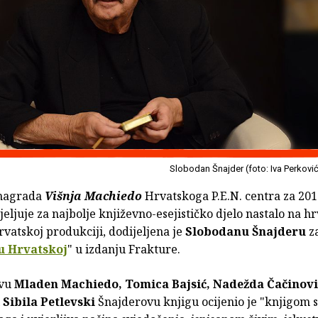
Slobodan Šnajder (foto: Iva Perkovi
 nagrada
Višnja Machiedo
Hrvatskoga P.E.N. centra za 201
jeljuje za najbolje književno-esejističko djelo nastalo na 
hrvatskoj produkciji, dodijeljena je
Slobodanu Šnajderu
za
u Hrvatskoj
" u izdanju Frakture.
avu
Mladen Machiedo, Tomica Bajsić, Nadežda Čačinovi
Sibila Petlevski
Šnajderovu knjigu ocijenio je "knjigom