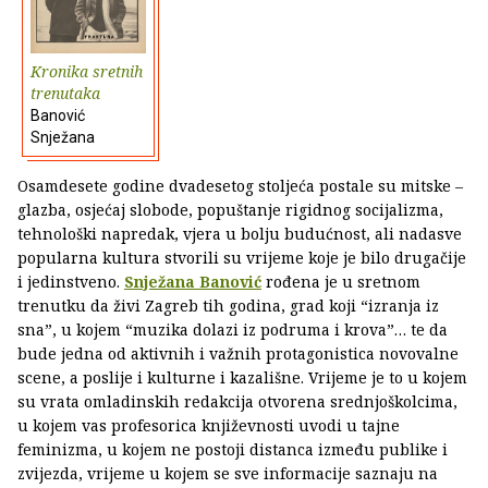
Kronika sretnih
trenutaka
Banović
Snježana
Osamdesete godine dvadesetog stoljeća postale su mitske –
glazba, osjećaj slobode, popuštanje rigidnog socijalizma,
tehnološki napredak, vjera u bolju budućnost, ali nadasve
popularna kultura stvorili su vrijeme koje je bilo drugačije
i jedinstveno.
Snježana Banović
rođena je u sretnom
trenutku da živi Zagreb tih godina, grad koji “izranja iz
sna”, u kojem “muzika dolazi iz podruma i krova”… te da
bude jedna od aktivnih i važnih protagonistica novovalne
scene, a poslije i kulturne i kazališne. Vrijeme je to u kojem
su vrata omladinskih redakcija otvorena srednjoškolcima,
u kojem vas profesorica književnosti uvodi u tajne
feminizma, u kojem ne postoji distanca između publike i
zvijezda, vrijeme u kojem se sve informacije saznaju na