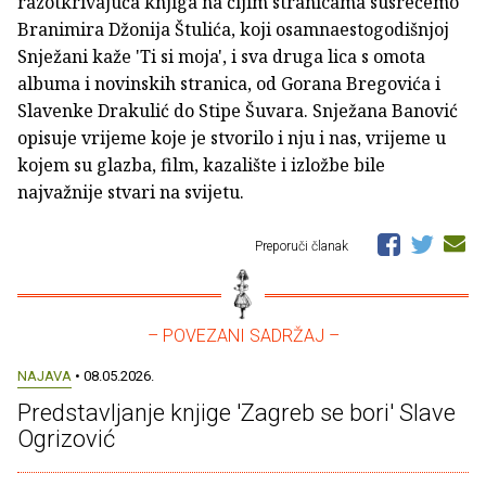
razotkrivajuća knjiga na čijim stranicama susrećemo
Branimira Džonija Štulića, koji osamnaestogodišnjoj
Snježani kaže 'Ti si moja', i sva druga lica s omota
albuma i novinskih stranica, od Gorana Bregovića i
Slavenke Drakulić do Stipe Šuvara. Snježana Banović
opisuje vrijeme koje je stvorilo i nju i nas, vrijeme u
kojem su glazba, film, kazalište i izložbe bile
najvažnije stvari na svijetu.
Preporuči članak
– POVEZANI SADRŽAJ –
NAJAVA
• 08.05.2026.
Predstavljanje knjige 'Zagreb se bori' Slave
Ogrizović