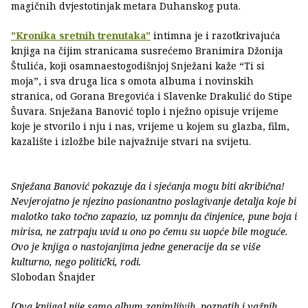
magičnih dvjestotinjak metara Duhanskog puta.
"Kronika sretnih trenutaka"
intimna je i razotkrivajuća
knjiga na čijim stranicama susrećemo Branimira Džonija
Štulića, koji osamnaestogodišnjoj Snježani kaže “Ti si
moja”, i sva druga lica s omota albuma i novinskih
stranica, od Gorana Bregovića i Slavenke Drakulić do Stipe
Šuvara. Snježana Banović toplo i nježno opisuje vrijeme
koje je stvorilo i nju i nas, vrijeme u kojem su glazba, film,
kazalište i izložbe bile najvažnije stvari na svijetu.
Snježana Banović pokazuje da i sjećanja mogu biti akribična!
Nevjerojatno je njezino pasionantno poslagivanje detalja koje bi
malotko tako točno zapazio, uz pomnju da činjenice, pune boja i
mirisa, ne zatrpaju uvid u ono po čemu su uopće bile moguće.
Ovo je knjiga o nastojanjima jedne generacije da se više
kulturno, nego politički, rodi.
Slobodan Šnajder
[Ova knjiga] nije samo album zanimljivih, poznatih i važnih