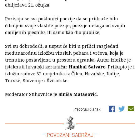
obilježava 21. ožujka.
Pozivaju se svi poklonici poezije da se pridruže bilo
čitanjem svoje vlastite poezije, poezije nekoga od svojih
omiljenih pjesnika ili samo kao dio publike.
Svi su dobrodošli, a usput će biti u prilici razgledati
međunarodnu izložbu vinskih pehara i vrčeva, koja je
trenutno postavljena u prostoru ogranka. Autor izložbe je
istaknuti hrvatski keramičar
Hanibal Salvaro
. Prikupio je i
izložio radove 32 umjetnika iz Čilea, Hrvatske, Italije,
Turske, Slovenije i Švicarske.
Moderator Stihovnice je
Siniša Matasović.
Preporuči članak
– POVEZANI SADRŽAJ –