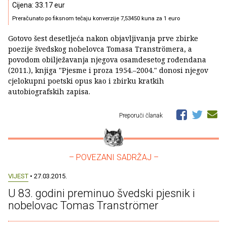
Cijena: 33.17 eur
Preračunato po fiksnom tečaju konverzije 7,53450 kuna za 1 euro
Gotovo šest desetljeća nakon objavljivanja prve zbirke
poezije švedskog nobelovca Tomasa Tranströmera, a
povodom obilježavanja njegova osamdesetog rođendana
(2011.), knjiga "Pjesme i proza 1954.–2004." donosi njegov
cjelokupni poetski opus kao i zbirku kratkih
autobiografskih zapisa.
Preporuči članak
– POVEZANI SADRŽAJ –
VIJEST
• 27.03.2015.
U 83. godini preminuo švedski pjesnik i
nobelovac Tomas Tranströmer