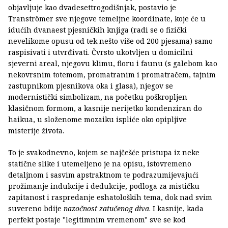
objavljuje kao dvadesettrogodišnjak, postavio je
Tranströmer sve njegove temeljne koordinate, koje će u
idućih dvanaest pjesničkih knjiga (radi se o fizički
nevelikome opusu od tek nešto više od 200 pjesama) samo
raspisivati i utvrđivati. Čvrsto ukotvljen u domicilni
sjeverni areal, njegovu klimu, floru i faunu (s galebom kao
nekovrsnim totemom, promatranim i promatračem, tajnim
zastupnikom pjesnikova oka i glasa), njegov se
modernistički simbolizam, na početku poškropljen
klasičnom formom, a kasnije nerijetko kondenziran do
haikua, u složenome mozaiku ispliće oko opipljive
misterije života.
To je svakodnevno, kojem se najčešće pristupa iz neke
statične slike i utemeljeno je na opisu, istovremeno
detaljnom i sasvim apstraktnom te podrazumijevajući
prožimanje indukcije i dedukcije, podloga za mističku
zapitanost i raspredanje eshatoloških tema, dok nad svim
suvereno bdije
nazočnost zatučenog diva
. I kasnije, kada
perfekt postaje "legitimnim vremenom" sve se kod