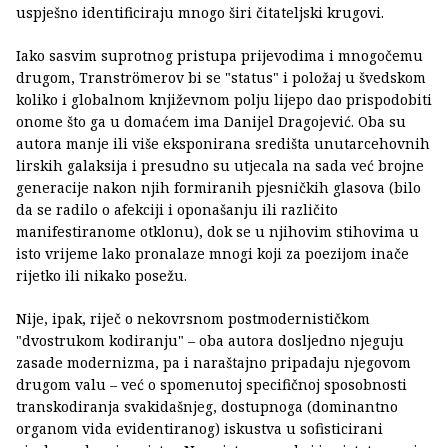
uspješno identificiraju mnogo širi čitateljski krugovi.
Iako sasvim suprotnog pristupa prijevodima i mnogočemu
drugom, Tranströmerov bi se "status" i položaj u švedskom
koliko i globalnom književnom polju lijepo dao prispodobiti
onome što ga u domaćem ima Danijel Dragojević. Oba su
autora manje ili više eksponirana središta unutarcehovnih
lirskih galaksija i presudno su utjecala na sada već brojne
generacije nakon njih formiranih pjesničkih glasova (bilo
da se radilo o afekciji i oponašanju ili različito
manifestiranome otklonu), dok se u njihovim stihovima u
isto vrijeme lako pronalaze mnogi koji za poezijom inače
rijetko ili nikako posežu.
Nije, ipak, riječ o nekovrsnom postmodernističkom
"dvostrukom kodiranju" – oba autora dosljedno njeguju
zasade modernizma, pa i naraštajno pripadaju njegovom
drugom valu – već o spomenutoj specifičnoj sposobnosti
transkodiranja svakidašnjeg, dostupnoga (dominantno
organom vida evidentiranog) iskustva u sofisticirani