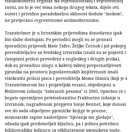
visokomoderni registar. Na svjetonazorskoj i svjetotvornoj
ravni, no to je već tema nekoga drugog teksta, dijele ovi
autori i prividno paradoksalnu sklonost doduše "mekom",
ne pretjerano regresivnome antimodernizmu.
Tranströmer je u hrvatskim prijevodima donedavno ipak
bio slabo dostupan. Po periodici mogli su se pronaći
sporadični prijevodi Mate Tafre, Željke Černok i još pokojeg
prevoditelja/ice sa švedskog izvornika (znali su se pojaviti i
časopisni prilozi prevedeni s engleskog i drugih jezika),
dok su presudnu ulogu u kakvoj-takvoj prepoznatljivosti
pjesnika na prostoru jugoslavenskih književnosti imali
višekratni prilozi pisca i prevoditelja Mome Dimića (koji je s
Tranströmerom bio i prijateljski vezan), objedinjeni u
Nolitovom izdanju "Sabranih pesama" iz 2003. Opsežno će i
bogato opremljeno petstostranično Frakturino izdanje u
izvrsnom, nagrađenom prepjevu Sonje Bennet, koje donosi
sve do sada objavljene pjesničke knjige te prozne,
memoarske zapise naslovljene "Sjećanja me gledaju",
odsada ipak predstavljati ključnu, pa i jedinu potrebnu
bibliografsku jedinicu za otključavanje pjesnikova toplo-