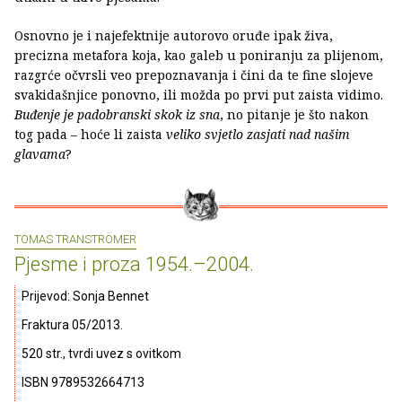
Osnovno je i najefektnije autorovo oruđe ipak živa,
precizna metafora koja, kao galeb u poniranju za plijenom,
razgrće očvrsli veo prepoznavanja i čini da te fine slojeve
svakidašnjice ponovno, ili možda po prvi put zaista vidimo.
Buđenje je padobranski skok iz sna
, no pitanje je što nakon
tog pada – hoće li zaista
veliko svjetlo zasjati nad našim
glavama
?
TOMAS TRANSTRÖMER
Pjesme i proza 1954.–2004.
Prijevod: Sonja Bennet
Fraktura 05/2013.
520 str., tvrdi uvez s ovitkom
ISBN 9789532664713