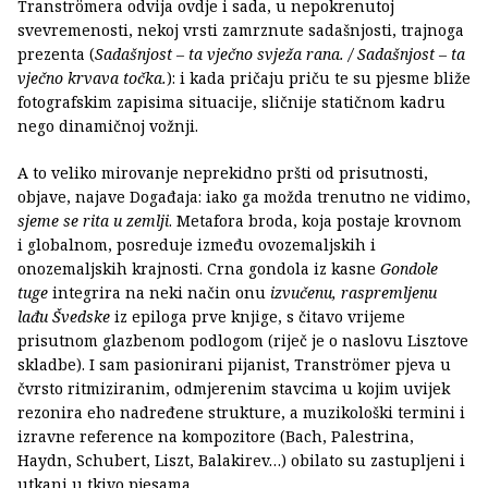
Tranströmera odvija ovdje i sada, u nepokrenutoj
svevremenosti, nekoj vrsti zamrznute sadašnjosti, trajnoga
prezenta (
Sadašnjost – ta vječno svježa rana. / Sadašnjost – ta
vječno krvava točka.
): i kada pričaju priču te su pjesme bliže
fotografskim zapisima situacije, sličnije statičnom kadru
nego dinamičnoj vožnji.
A to veliko mirovanje neprekidno pršti od prisutnosti,
objave, najave Događaja: iako ga možda trenutno ne vidimo,
sjeme se rita u zemlji
. Metafora broda, koja postaje krovnom
i globalnom, posreduje između ovozemaljskih i
onozemaljskih krajnosti. Crna gondola iz kasne
Gondole
tuge
integrira na neki način onu
izvučenu, raspremljenu
lađu Švedske
iz epiloga prve knjige, s čitavo vrijeme
prisutnom glazbenom podlogom (riječ je o naslovu Lisztove
skladbe). I sam pasionirani pijanist, Tranströmer pjeva u
čvrsto ritmiziranim, odmjerenim stavcima u kojim uvijek
rezonira eho nadređene strukture, a muzikološki termini i
izravne reference na kompozitore (Bach, Palestrina,
Haydn, Schubert, Liszt, Balakirev…) obilato su zastupljeni i
utkani u tkivo pjesama.