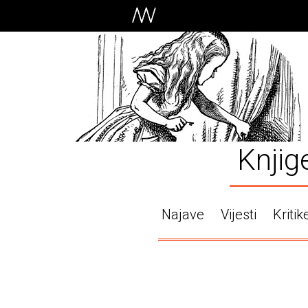
Knjig
Najave
Vijesti
Kritik