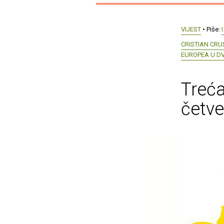
VIJEST
• Piše:
I
CRISTIAN CRU
EUROPEA U D
Treća
četve