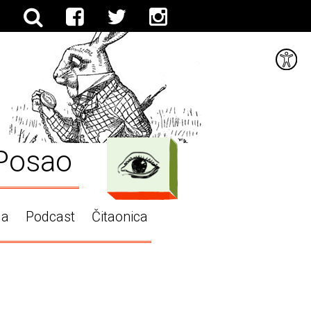
Posao
ga
Podcast
Čitaonica