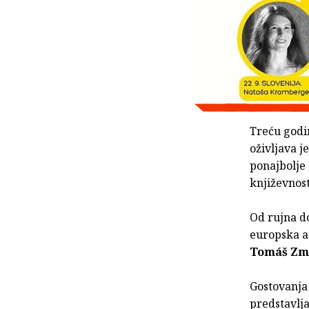
Treću god
oživljava 
ponajbolje
književnost
Od rujna do
europska a
Tomáš Zm
Gostovanja 
predstavlja