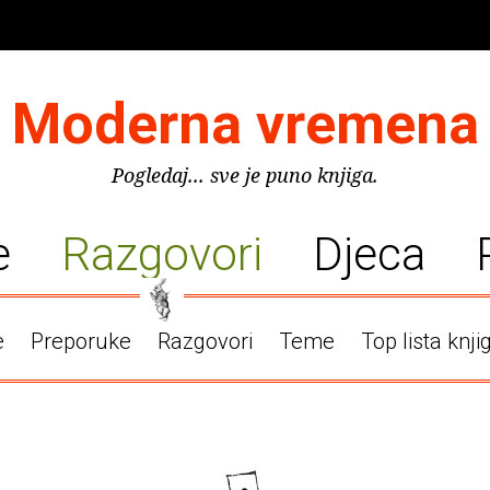
Moderna vremena
Pogledaj... sve je puno knjiga.
e
Razgovori
Djeca
e
Preporuke
Razgovori
Teme
Top lista knji