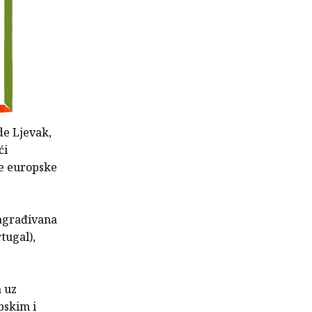
de Ljevak,
ći
ne europske
nagrađivana
tugal),
a uz
pskim i