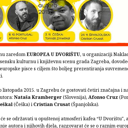
inu zaredom
EUROPEA U DVORIŠTU
, u organizaciji Nakla
jesensku kulturnu i književnu scenu grada Zagreba, dovode
 europske pisce s ciljem što boljeg prezentiranja suvreme
i.
 listopada 2015. u Zagrebu će gostovati četiri značajna i 
utora:
Nataša Kramberger
(Slovenija),
Afonso Cruz
(Por
eškal
(Češka) i
Cristian Crusat
(Španjolska).
će se održavati u opuštenoj atmosferi kafea “U Dvorištu", 
nje autora i njihovih djela, razgovarat će se o raznim euro