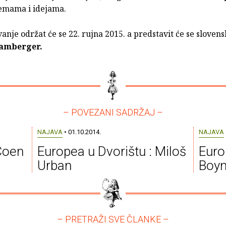
emama i idejama.
anje održat će se 22. rujna 2015. a predstavit će se sloven
amberger.
– POVEZANI SADRŽAJ –
NAJAVA
• 01.10.2014.
NAJAVA
Coen
Europea u Dvorištu : Miloš
Euro
Urban
Boy
– PRETRAŽI SVE ČLANKE –