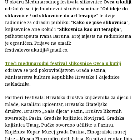
U okviru Međunarodnog festivala slikovnice
Ovca u kutiji
održat će se i jednodnevni stručni seminar "
Od ideje do
slikovnice / od slikovnice do art terapije
" te dvije
radionice za odraslu publiku: "
Kako se piše slikovnica
",
književnice Ane Đokić i "
Slikovnica kao art terapija
",
psihoterapeuta Ivana Baruna. Broj mjesta na radionicama
je ograničen. Prijave na email:
festivalovcaukutiji@gmail.co.
Treći međunarodni festival slikovnice
Ovca u kutiji
održava se pod pokroviteljstvom Grada Pazina,
Ministarstva kulture Republike Hrvatske i Zajednice
nakladnika.
Partneri Festivala: Hrvatsko društvo književnika za djecu i
mlade, Kazališni Epicentar, Hrvatsko čitateljsko
društvo, Društvo „Naša djeca“ Pazin, Društvo likovnih
stvaratelja Pazin, Gradska knjižnica Novigrad, Gradska
knjižnica Umag, Pučko otvoreno učilište u Pazinu,
Knjižnica Kopar, Muzej grada Pazina, Etnografski muzej
Istre – Museo Etnografico dell’ Istria, Kreativni centar, Ibis