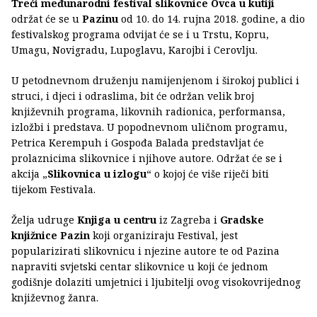
Treći međunarodni festival slikovnice Ovca u kutiji
održat će se u
Pazinu
od 10. do 14. rujna 2018. godine, a dio
festivalskog programa odvijat će se i u Trstu, Kopru,
Umagu, Novigradu, Lupoglavu, Karojbi i Cerovlju.
U petodnevnom druženju namijenjenom i širokoj publici i
struci, i djeci i odraslima, bit će održan velik broj
književnih programa, likovnih radionica, performansa,
izložbi i predstava. U popodnevnom uličnom programu,
Petrica Kerempuh i Gospođa Balada predstavljat će
prolaznicima slikovnice i njihove autore. Održat će se i
akcija „
Slikovnica u izlogu
“ o kojoj će više riječi biti
tijekom Festivala.
Želja udruge
Knjiga u centru
iz Zagreba i
Gradske
knjižnice Pazin
koji organiziraju Festival, jest
popularizirati slikovnicu i njezine autore te od Pazina
napraviti svjetski centar slikovnice u koji će jednom
godišnje dolaziti umjetnici i ljubitelji ovog visokovrijednog
književnog žanra.