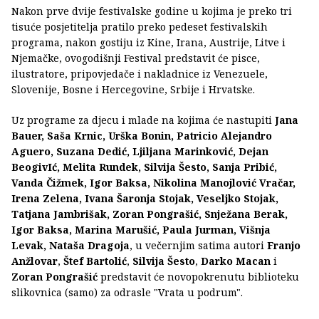
Nakon prve dvije festivalske godine u kojima je preko tri
tisuće posjetitelja pratilo preko pedeset festivalskih
programa, nakon gostiju iz Kine, Irana, Austrije, Litve i
Njemačke, ovogodišnji Festival predstavit će pisce,
ilustratore, pripovjedače i nakladnice iz Venezuele,
Slovenije, Bosne i Hercegovine, Srbije i Hrvatske.
Uz programe za djecu i mlade na kojima će nastupiti
Jana
Bauer, Saša Krnic, Urška Bonin, Patricio Alejandro
Aguero, Suzana Dedić, Ljiljana Marinković, Dejan
BeogivIć, Melita Rundek, Silvija Šesto, Sanja Pribić,
Vanda Čižmek, Igor Baksa, Nikolina Manojlović Vračar,
Irena Zelena, Ivana Šaronja Stojak, Veseljko Stojak,
Tatjana Jambrišak, Zoran Pongrašić, Snježana Berak,
Igor Baksa, Marina Marušić, Paula Jurman, Višnja
Levak, Nataša Dragoja
, u večernjim satima autori
Franjo
Anžlovar
,
Štef Bartolić
,
Silvija Šesto
,
Darko Macan
i
Zoran Pongrašić
predstavit će novopokrenutu biblioteku
slikovnica (samo) za odrasle "Vrata u podrum".