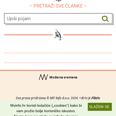
– PRETRAŽI SVE ČLANKE –
Moderna vremena
Sva prava pridržana © MV Info d.o.o. 2026. • Kriv je
Fiktiv
Mvinfo.hr koristi kolačiće („cookies“) kako bi
SLAŽEM SE
O nama
•
Pomoć
•
Uvjeti korištenja
•
RSS kanali
vam pružio bolje korisničko iskustvo.