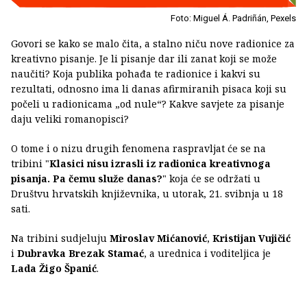
Foto: Miguel Á. Padriñán, Pexels
Govori se kako se malo čita, a stalno niču nove radionice za
kreativno pisanje. Je li pisanje dar ili zanat koji se može
naučiti? Koja publika pohađa te radionice i kakvi su
rezultati, odnosno ima li danas afirmiranih pisaca koji su
počeli u radionicama „od nule“? Kakve savjete za pisanje
daju veliki romanopisci?
O tome i o nizu drugih fenomena raspravljat će se na
tribini "
Klasici nisu izrasli iz radionica kreativnoga
pisanja. Pa čemu služe danas?
" koja će se održati u
Društvu hrvatskih književnika, u utorak, 21. svibnja u 18
sati.
Na tribini sudjeluju
Miroslav Mićanović
,
Kristijan Vujičić
i
Dubravka Brezak Stamać
, a urednica i voditeljica je
Lada Žigo Španić
.