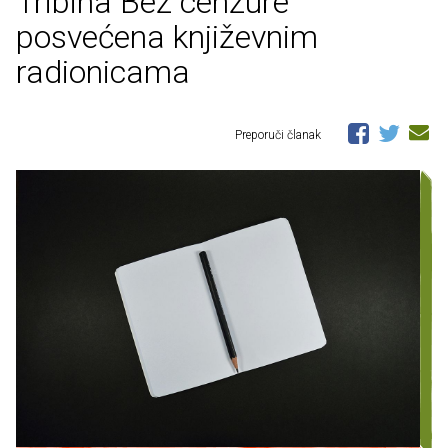
Tribina Bez cenzure
posvećena književnim
radionicama
Preporuči članak