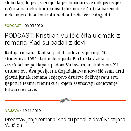
slobodan, to jest, vjeruje da je slobodan sve dok još uvijek
računa na neku budućnost i dok mu se čini da barem do
neke mjere ima kontrolu nad onim što će se dogoditi.
PODCAST
• 06.05.2020.
PODCAST: Kristijan Vujičić čita ulomak iz
romana 'Kad su padali zidovi'
Radnja romana 'Kad su padali zidovi' započinje 10.
studenoga 1989. dan nakon pada Berlinskog zida, a
završetak se poklapa s padom Vukovara, u studenom '91.
Unutar ova dva povijesna događaja Ivan Kovačić zvan Crni,
glavni junak romana i njegovo društvo doživljavaju svu
ljepotu i težinu trenutka u kojem završavaju školovanje,
tulumare i žive.
NAJAVA
• 19.11.2019.
Predstavljanje romana 'Kad su padali zidovi' Kristijana
Vujičića