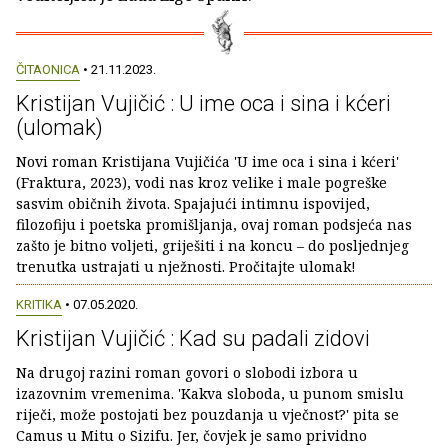
ČITAONICA
• 21.11.2023.
Kristijan Vujičić : U ime oca i sina i kćeri
(ulomak)
Novi roman Kristijana Vujičića 'U ime oca i sina i kćeri'
(Fraktura, 2023), vodi nas kroz velike i male pogreške
sasvim običnih života. Spajajući intimnu ispovijed,
filozofiju i poetska promišljanja, ovaj roman podsjeća nas
zašto je bitno voljeti, griješiti i na koncu – do posljednjeg
trenutka ustrajati u nježnosti. Pročitajte ulomak!
KRITIKA
• 07.05.2020.
Kristijan Vujičić : Kad su padali zidovi
Na drugoj razini roman govori o slobodi izbora u
izazovnim vremenima. 'Kakva sloboda, u punom smislu
riječi, može postojati bez pouzdanja u vječnost?' pita se
Camus u Mitu o Sizifu. Jer, čovjek je samo prividno