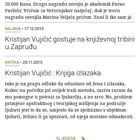
20.000 kuna. Drugu nagradu osvojio je akademik Pavao
Pavličić 'Pričom za Večernjakov natječaj', dok je treću
nagradu osvojila Marina Veljača pričom 'Znaš li tko sam ja'.
NAJAVA
• 17.12.2015.
Kristijan Vujičić gostuje na književnoj tribini
u Zapruđu
KRITIKA
• 20.11.2015.
Kristijan Vujičić : Knjiga izlazaka
Iako je na pragu odluke da odustane od žena i izlazaka,
Kukec na početku još uvijek traži metodu, zaziva razum da
mu pomogne u potrazi za ljubavlju, a ne srce. No, problem
primjene apstraktnog i teorijskog mišljenja na područje
ljubavi jest to da se, umjesto da se sjedinimo s objektom
ljubavi, želimo li ga spoznati, od njega moramo odmaknuti.
SLJEDEĆA