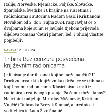
Italije, Norveške, Njemačke, Poljske, Slovačke,
Španjolske, Švedske i Ukrajine na susretima i
radionicama s autorima Nadom Gašić i Kristianom
Novakom od 2. do 5. rujna 2024. raspravljat će o
dvojbama koje su im se javljale tijekom prijevoda
dijelova romana 'Četiri plamen, led' i 'Slučaj vlastite
pogibelji'.
NAJAVA
• 21.05.2024.
Tribina Bez cenzure posvećena
književnim radionicama
Je li pisanje dar ili zanat koji se može naučiti? U
Društvu hrvatskih književnika održat će se tribina o
književnim radionicama 'Klasici nisu izrasli iz
radionica kreativnoga pisanja. Pa čemu služe danas?'.
Na tribini sudjeluju Miroslav Mićanović, Kristijan
Vujičić i Dubravka Brezak Stamać, a urednica i
voditeljica je Lada Žigo Španić.