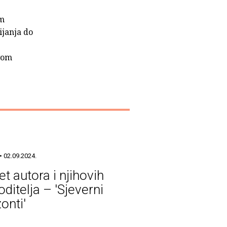
im
ijanja do
ovom
• 02.09.2024.
t autora i njihovih
ditelja – 'Sjeverni
onti'