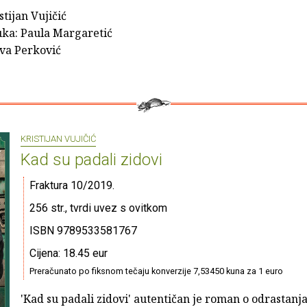
stijan Vujičić
ka: Paula Margaretić
Iva Perković
KRISTIJAN VUJIČIĆ
Kad su padali zidovi
Fraktura 10/2019.
256 str., tvrdi uvez s ovitkom
ISBN 9789533581767
Cijena: 18.45 eur
Preračunato po fiksnom tečaju konverzije 7,53450 kuna za 1 euro
'Kad su padali zidovi' autentičan je roman o odrastanj