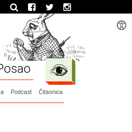
Posao
ga
Podcast
Čitaonica