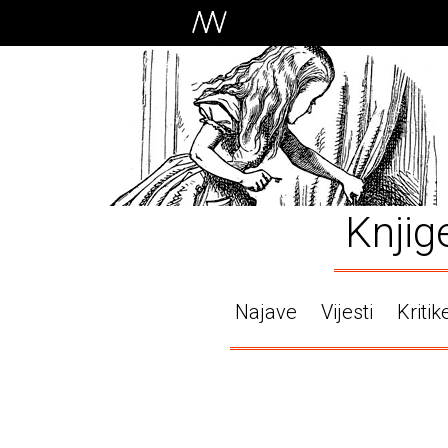
Knjig
Najave
Vijesti
Kritik