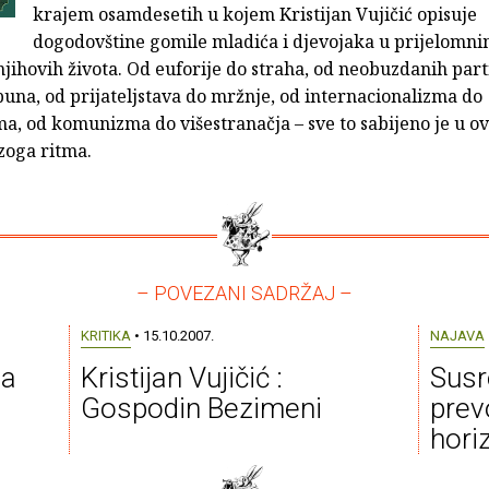
krajem osamdesetih u kojem Kristijan Vujičić opisuje
dogodovštine gomile mladića i djevojaka u prijelomn
ihovih života. Od euforije do straha, od neobuzdanih part
una, od prijateljstava do mržnje, od internacionalizma do
ma, od komunizma do višestranačja – sve to sabijeno je u 
oga ritma.
– POVEZANI SADRŽAJ –
KRITIKA
• 15.10.2007.
NAJAVA
ga
Kristijan Vujičić :
Susre
Gospodin Bezimeni
prevo
horiz