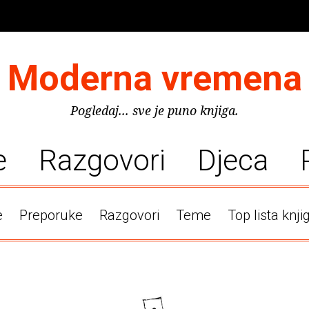
Moderna vremena
Pogledaj... sve je puno knjiga.
e
Razgovori
Djeca
e
Preporuke
Razgovori
Teme
Top lista knji