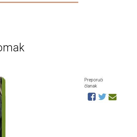
lomak
Preporuči
članak