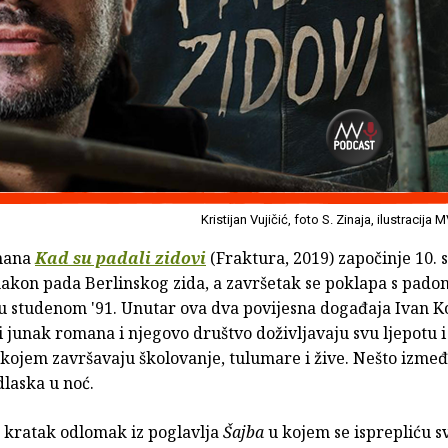
Kristijan Vujičić, foto S. Zinaja, ilustracija 
mana
Kad su padali zidovi
(Fraktura, 2019) započinje 10.
nakon pada Berlinskog zida, a završetak se poklapa s pado
u studenom '91. Unutar ova dva povijesna događaja Ivan K
i junak romana i njegovo društvo doživljavaju svu ljepotu i
kojem završavaju školovanje, tulumare i žive. Nešto izmeđ
dlaska u noć.
 kratak odlomak iz poglavlja
Šajba
u kojem se isprepliću s