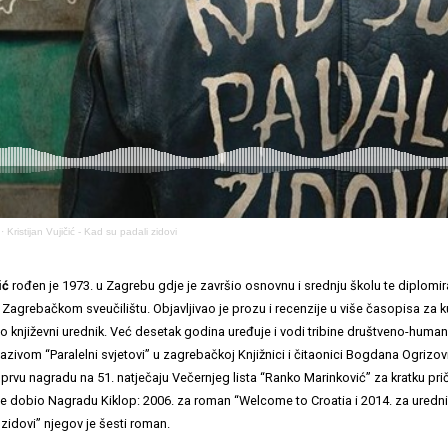
·
Kristijan Vujičić - Kad su padali zidovi
ić
rođen je 1973. u Zagrebu gdje je završio osnovnu i srednju školu te diplomirao
a Zagrebačkom sveučilištu. Objavljivao je prozu i recenzije u više časopisa za k
ao književni urednik. Već desetak godina uređuje i vodi tribine društveno-human
azivom “Paralelni svjetovi” u zagrebačkoj Knjižnici i čitaonici Bogdana Ogrizo
 prvu nagradu na 51. natječaju Večernjeg lista “Ranko Marinković” za kratku pr
 je dobio Nagradu Kiklop: 2006. za roman “Welcome to Croatia i 2014. za uredn
zidovi” njegov je šesti roman.