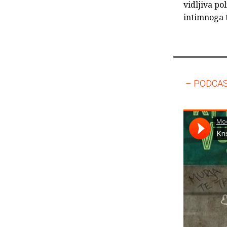
vidljiva po
intimnoga t
– PODCAS