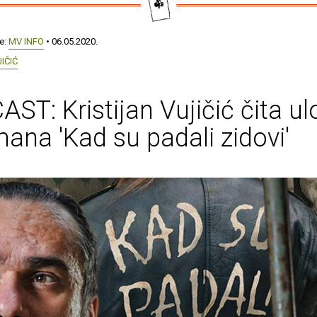
še:
MV INFO
• 06.05.2020.
IČIĆ
ST: Kristijan Vujičić čita u
mana 'Kad su padali zidovi'