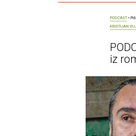
PODCAST
• Pi
KRISTIJAN VUJ
PODCA
iz ro