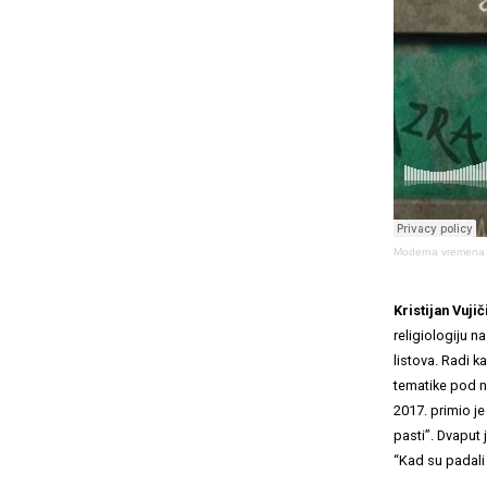
Moderna vremena
Kristijan Vujič
religiologiju n
listova. Radi k
tematike pod n
2017. primio je
pasti”. Dvaput
“Kad su padali 