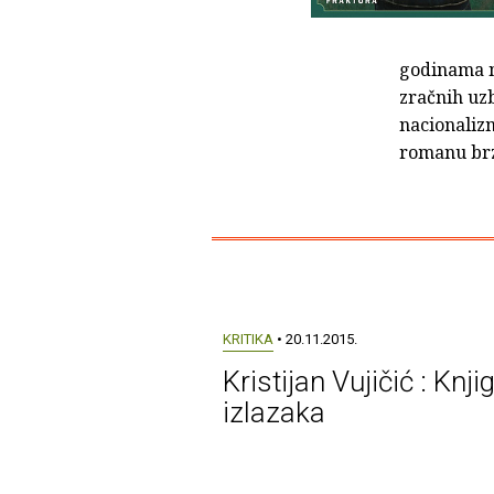
godinama nj
zračnih uzb
nacionaliz
romanu brz
KRITIKA
• 20.11.2015.
Kristijan Vujičić : Knji
izlazaka