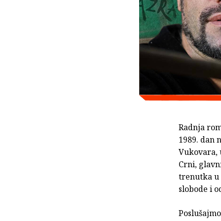
Radnja ro
1989. dan 
Vukovara, 
Crni, glavn
trenutka u 
slobode i o
Poslušajmo