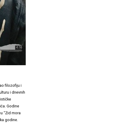
 filozofiju i
ulturu i dnevnih
ističke
vića. Godine
iču “Zid mora
ika godine.