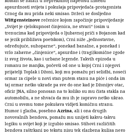
Roman se nalazi u neprekidnoj napetosti između
apsurdnosti svijeta i pokušaja pripovjedača-protagonista
Crnog da mu prida neki smisao. Držeći se dosljedno
Wittgensteinove
rečenice kojom započinje pripovijedanje
„Svijet je cjelokupnost činjenica, ne stvari“ (osim u
trenucima kad pripovijeda o ljubavnoj priči s Bojanom kad
se jezik približava poetskom), Crni niže „jednostavne,
određujuće, suhoparne“, ponekad banalne, a ponekad i
vrlo zabavne „činjenice“, apsurdne i (tragi)komične zgode
iz svog života, kao i urbane legende. Takvih epizoda u
romanu ne manjka, počevši od one u kojoj Crni i njegovi
prijatelji Toplak i Džoni, koji mu pomažu pri selidbi, noseći
ormar za cipele u novi stan putem stanu na piće i onda im
taj ormar netko ukrade pa sve do one kad je Džonijev otac,
oficir JNA, silno ponosan na to koliko su mu čista stakla na
automobilu, a ne shvaća da mu ih je zapravo netko ukrao.
Crni u svemu tome pokušava vidjeti komičnu stranu.
Humor i glazba, posebno
Azrina
, ali i ona drugih
novovalnih bendova, pomažu mu unijeti kakvu-takvu
logiku u svijet koji je izgubio smisao. Stihovi različitih
bendova raštrkani po tekstu nisu tek glazbena kulisa nego