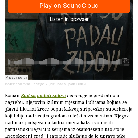
Moderna vremena
·
Kristijan Vujičić - Kad su padali zidovi
Roman
Kad su padali zidovi
hommage
je predratnom
Zagrebu, njegovim kultnim mjestima i ulicama kojima se
glavni lik Crni kreće poput kakvog stripovskog superheroja
koji bdije nad svojim gradom u teškim vremenima. Njegov
nadimak podsjeća na kodna imena kakva su nosili
partizanski ilegalci u serijama iz osamdesetih kao što je
„Nepokoreni grad“ i zato nije slučajno da je upravo tako