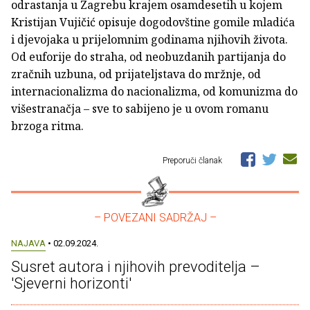
odrastanja u Zagrebu krajem osamdesetih u kojem
Kristijan Vujičić opisuje dogodovštine gomile mladića
i djevojaka u prijelomnim godinama njihovih života.
Od euforije do straha, od neobuzdanih partijanja do
zračnih uzbuna, od prijateljstava do mržnje, od
internacionalizma do nacionalizma, od komunizma do
višestranačja – sve to sabijeno je u ovom romanu
brzoga ritma.
Preporuči članak
– POVEZANI SADRŽAJ –
NAJAVA
• 02.09.2024.
Susret autora i njihovih prevoditelja –
'Sjeverni horizonti'