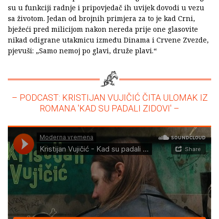
su u funkciji radnje i pripovjedač ih uvijek dovodi u vezu
sa životom. Jedan od brojnih primjera za to je kad Crni,
bježeći pred milicijom nakon nereda prije one glasovite
nikad odigrane utakmicu između Dinama i Crvene Zvezde,
pjevuši: „Samo nemoj po glavi, druže plavi.“
– PODCAST: KRISTIJAN VUJIČIĆ ČITA ULOMAK IZ
ROMANA 'KAD SU PADALI ZIDOVI' –