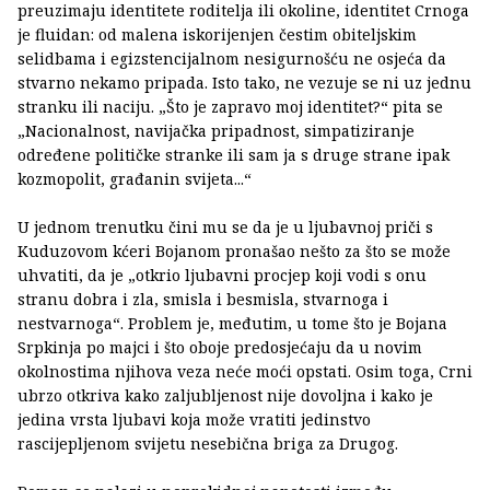
preuzimaju identitete roditelja ili okoline, identitet Crnoga
je fluidan: od malena iskorijenjen čestim obiteljskim
selidbama i egizstencijalnom nesigurnošću ne osjeća da
stvarno nekamo pripada. Isto tako, ne vezuje se ni uz jednu
stranku ili naciju. „Što je zapravo moj identitet?“ pita se
„Nacionalnost, navijačka pripadnost, simpatiziranje
određene političke stranke ili sam ja s druge strane ipak
kozmopolit, građanin svijeta...“
U jednom trenutku čini mu se da je u ljubavnoj priči s
Kuduzovom kćeri Bojanom pronašao nešto za što se može
uhvatiti, da je „otkrio ljubavni procjep koji vodi s onu
stranu dobra i zla, smisla i besmisla, stvarnoga i
nestvarnoga“. Problem je, međutim, u tome što je Bojana
Srpkinja po majci i što oboje predosjećaju da u novim
okolnostima njihova veza neće moći opstati. Osim toga, Crni
ubrzo otkriva kako zaljubljenost nije dovoljna i kako je
jedina vrsta ljubavi koja može vratiti jedinstvo
rascijepljenom svijetu nesebična briga za Drugog.