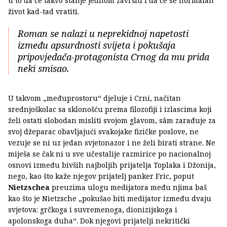
u to da će takvo stanje jednom završiti i da će se normalan
život kad-tad vratiti.
Roman se nalazi u neprekidnoj napetosti
između apsurdnosti svijeta i pokušaja
pripovjedača-protagonista Crnog da mu prida
neki smisao.
U takvom „međuprostoru“ djeluje i Crni, načitan
srednjoškolac sa sklonošću prema filozofiji i izlascima koji
želi ostati slobodan misliti svojom glavom, sâm zarađuje za
svoj džeparac obavljajući svakojake fizičke poslove, ne
vezuje se ni uz jedan svjetonazor i ne želi birati strane. Ne
miješa se čak ni u sve učestalije razmirice po nacionalnoj
osnovi između bivših najboljih prijatelja Toplaka i Džonija,
nego, kao što kaže njegov prijatelj panker Fric, poput
Nietzschea
preuzima ulogu medijatora među njima baš
kao što je Nietzsche „pokušao biti medijator između dvaju
svjetova: grčkoga i suvremenoga, dionizijskoga i
apolonskoga duha“. Dok njegovi prijatelji nekritički