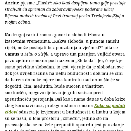
Azrine
pjesme „Flash“:
Ako ikad dospijem tamo gdje prestaje
strah/Bit ću spreman da zaboravim/Neke poderane ulice/
Bljesak mokrih tračnica/ Prvi tramvaj preko Trešnjevke/Sjaj u
tvojim očima.
Na drugoj razini roman govori o slobodi izbora u
izazovnim vremenima. „Kakva sloboda, u punom smislu
riječi, može postojati bez pouzdanja u vječnost?“ pita se
Camus
u
Mitu o Sizifu
, a upravo tim pitanjem Vujičić otvara
prvu cjelinu romana pod nazivom „Sloboda“. Jer, čovjek je
samo prividno slobodan, to jest, vjeruje da je slobodan sve
dok još uvijek računa na neku budućnost i dok mu se čini
da barem do neke mjere ima kontrolu nad onim što će se
dogoditi. Čim, međutim, bude suočen s vlastitom
smrtnošću, njegovo djelovanje gubi smisao pred
apsurdnošću postojanja. Baš kao i nama danas u doba krize
zbog koronavirusa, protagonistima romana
Kako su padali
zidovi
oduzeta je izvjesnost u budućnost i u limbu u kojem
su se našli, u tom prostoru „između“, jedino što im
preostaje ako se ne žele prepustiti apsurdu jest pouzdanje