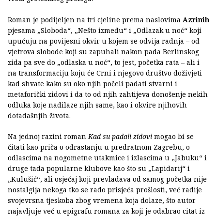
Roman je podijeljen na tri cjeline prema naslovima
Azrinih
pjesama „Sloboda“, „Nešto između“ i „Odlazak u noć“ koji
upućuju na povijesni okvir u kojem se odvija radnja – od
vjetrova slobode koji su zapuhali nakon pada Berlinskog
zida pa sve do „odlaska u noć“, to jest, početka rata – ali i
na transformaciju koju će Crni i njegovo društvo doživjeti
kad shvate kako su oko njih počeli padati stvarni i
metaforički zidovi i da to od njih zahtijeva donošenje nekih
odluka koje nadilaze njih same, kao i okvire njihovih
dotadašnjih života.
Na jednoj razini roman
Kad su padali zidovi
mogao bi se
čitati kao priča o odrastanju u predratnom Zagrebu, o
odlascima na nogometne utakmice i izlascima u „Jabuku“ i
druge tada popularne klubove kao što su „Lapidarij“ i
„Kulušić“, ali osjećaj koji prevladava od samog početka nije
nostalgija nekoga tko se rado prisjeća prošlosti, već radije
svojevrsna tjeskoba zbog vremena koja dolaze, što autor
najavljuje već u epigrafu romana za koji je odabrao citat iz