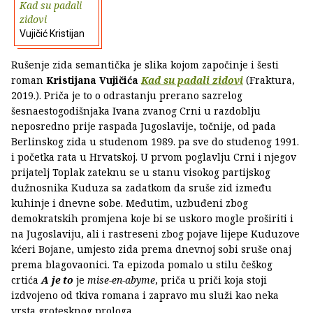
Kad su padali
zidovi
Vujičić Kristijan
Rušenje zida semantička je slika kojom započinje i šesti
roman
Kristijana Vujičića
Kad su padali zidovi
(Fraktura,
2019.). Priča je to o odrastanju prerano sazrelog
šesnaestogodišnjaka Ivana zvanog Crni u razdoblju
neposredno prije raspada Jugoslavije, točnije, od pada
Berlinskog zida u studenom 1989. pa sve do studenog 1991.
i početka rata u Hrvatskoj. U prvom poglavlju Crni i njegov
prijatelj Toplak zateknu se u stanu visokog partijskog
dužnosnika Kuduza sa zadatkom da sruše zid između
kuhinje i dnevne sobe. Međutim, uzbuđeni zbog
demokratskih promjena koje bi se uskoro mogle proširiti i
na Jugoslaviju, ali i rastreseni zbog pojave lijepe Kuduzove
kćeri Bojane, umjesto zida prema dnevnoj sobi sruše onaj
prema blagovaonici. Ta epizoda pomalo u stilu češkog
crtića
A je to
je
mise-en-abyme
, priča u priči koja stoji
izdvojeno od tkiva romana i zapravo mu služi kao neka
vrsta grotesknog prologa.