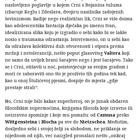
naslovljeno poglavlje u kojem Crni s Bojanina tuluma
izbacuje Keglu i Zdeslava, dvojicu nasilnika zadojenih
šovinizmom. Radije nego realističan lik, Crni se više doima
kao adolescentska fantazija dječaka po imenu Ivan,
idealizirana slika koju je izgradio o sebi kako bi se lakše
nosio s traumama odrastanja. Istovremeno, on u sebi kao
da odražava kolektivni duh otvorenosti i otpora prema
mržnji i netoleranciji, nešto poput glasovitog
Valtera
koji
ne samo da uvijek brani Sarajevo nego i jest Sarajevo. Tako
se i Crni, otišavši u noć, poistovjećuje sa svojim gradom i
moći će zaboraviti ono što je proživio tih godina tek kad,
kao u onoj Štulićevoj pjesmi, dospije do mjesta „gdje
prestaje strah“.
No, Crni nije bilo kakav superheroj, on je junak obdaren
filozofskim supermoćima, knjigama filozofa koje izravno ili
neizravno spominje i koje mu pomažu: od
Camusa
preko
Wittgensteina
i
Blocha
pa sve do
Nietzschea
. Međutim,
dosljedno sebi i svojoj želji za slobodom, ne priklanja se
nijednom od njih, već naizgled pronalazi nešto „onkraj