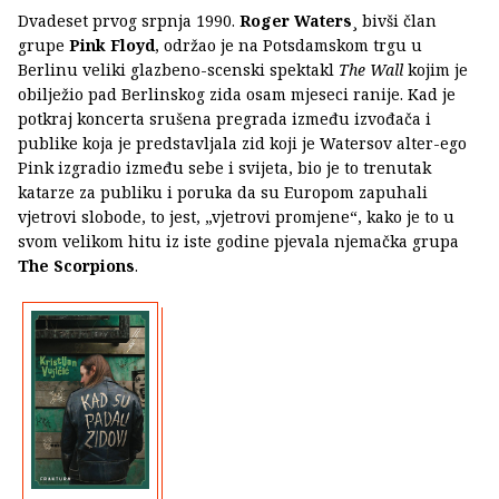
Dvadeset prvog srpnja 1990.
Roger Waters
¸ bivši član
grupe
Pink Floyd
, održao je na Potsdamskom trgu u
Berlinu veliki glazbeno-scenski spektakl
The Wall
kojim je
obilježio pad Berlinskog zida osam mjeseci ranije. Kad je
potkraj koncerta srušena pregrada između izvođača i
publike koja je predstavljala zid koji je Watersov alter-ego
Pink izgradio između sebe i svijeta, bio je to trenutak
katarze za publiku i poruka da su Europom zapuhali
vjetrovi slobode, to jest, „vjetrovi promjene“, kako je to u
svom velikom hitu iz iste godine pjevala njemačka grupa
The Scorpions
.