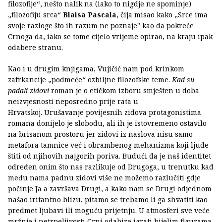
filozofije“, nešto nalik na (iako to nigdje ne spominje)
„filozofiju srca“
Blaisa Pascala
, čija misao kako „Srce ima
svoje razloge što ih razum ne poznaje" kao da pokreće
Crnoga da, iako se tome cijelo vrijeme opirao, na kraju ipak
odabere stranu.
Kao i u drugim knjigama, Vujičić nam pod krinkom
zafrkancije „podmeće“ ozbiljne filozofske teme.
Kad su
padali zidovi
roman je o etičkom izboru smješten u doba
neizvjesnosti neposredno prije rata u
Hrvatskoj. Urušavanje povijesnih zidova protagonistima
romana donijelo je slobodu, ali ih je istovremeno ostavilo
na brisanom prostoru jer zidovi iz naslova nisu samo
metafora tamnice već i obrambenog mehanizma koji ljude
štiti od njihovih najgorih poriva. Budući da je naš identitet
određen onim što nas razlikuje od Drugoga, u trenutku kad
među nama padnu zidovi više ne možemo razlučiti gdje
počinje Ja a završava Drugi, a kako nam se Drugi odjednom
našao iritantno blizu, pitamo se trebamo li ga shvatiti kao
predmet ljubavi ili moguću prijetnju. U atmosferi sve veće
mržnje i netrpeljivosti Crni odabire igrati bijelim figurama