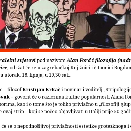
alelni svjetovi
pod nazivom
Alan Ford i filozofija (nad
ice
,
održat će se u zagrebačkoj Knjižnici i čitaonici Bogda
u utorak, 18. lipnja, u 19,30 sati.
e – filozof
Kristijan Krkač
i novinar i voditelj „Stripologij
ovak
– govorit će o razlozima kultne popularnosti Alana Fo
orima, kao i o tome što je toliko privlačno u „filozofiji glup
ovaj strip – koji se počeo objavljivati u Italiji prije 50 god
 će se o nepodnošljivoj privlačnosti estetike grotesknoga i