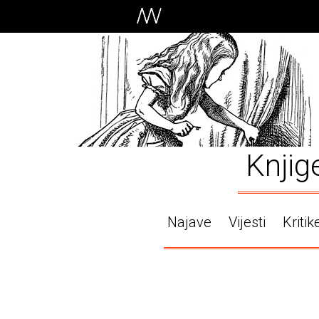
Knjig
Najave
Vijesti
Kritik