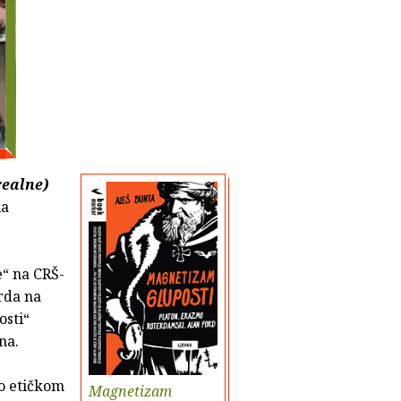
realne)
na
e“ na CRŠ-
rda na
osti“
ina.
 o etičkom
Magnetizam