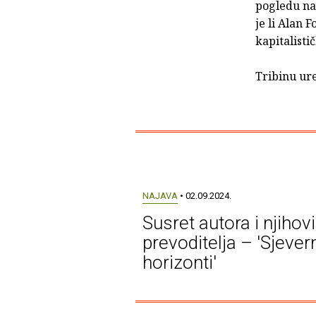
pogledu na 
je li Alan 
kapitalisti
Tribinu ur
NAJAVA
• 02.09.2024.
Susret autora i njihov
prevoditelja – 'Sjever
horizonti'