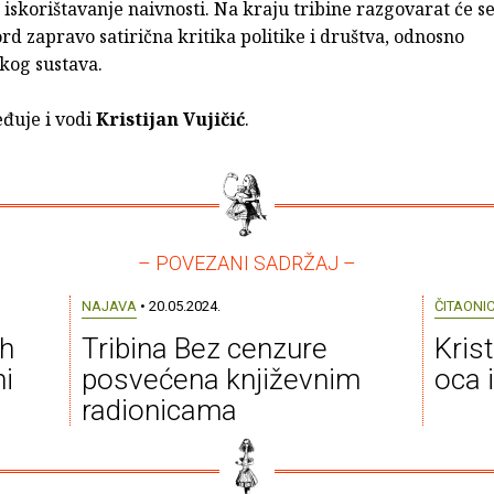
iskorištavanje naivnosti. Na kraju tribine razgovarat će s
Ford zapravo satirična kritika politike i društva, odnosno
čkog sustava.
eđuje i vodi
Kristijan Vujičić
.
– POVEZANI SADRŽAJ –
NAJAVA
• 20.05.2024.
ČITAONI
ih
Tribina Bez cenzure
Krist
ni
posvećena književnim
oca i
radionicama