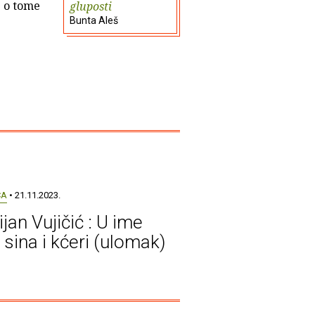
e o tome
gluposti
Bunta Aleš
CA
• 21.11.2023.
ijan Vujičić : U ime
 sina i kćeri (ulomak)