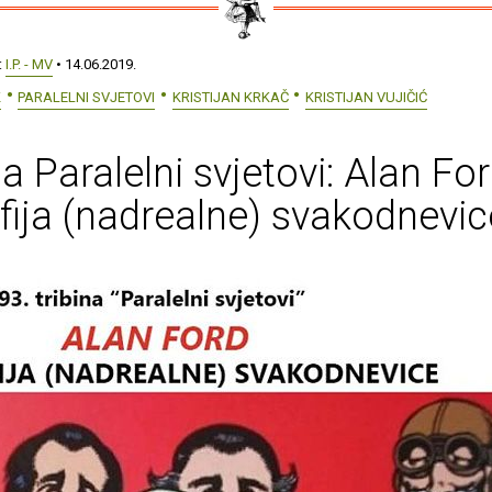
:
I.P. - MV
• 14.06.2019.
K
PARALELNI SVJETOVI
KRISTIJAN KRKAČ
KRISTIJAN VUJIČIĆ
na Paralelni svjetovi: Alan For
ofija (nadrealne) svakodnevic