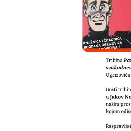
Tribina
Par
svakodnev
Ogrizovića 
Gosti tribin
u
Jakov N
našim prost
kojom odiše 
Raspravljat