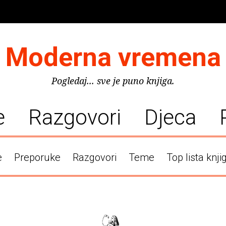
Moderna vremena
Pogledaj... sve je puno knjiga.
e
Razgovori
Djeca
e
Preporuke
Razgovori
Teme
Top lista knji