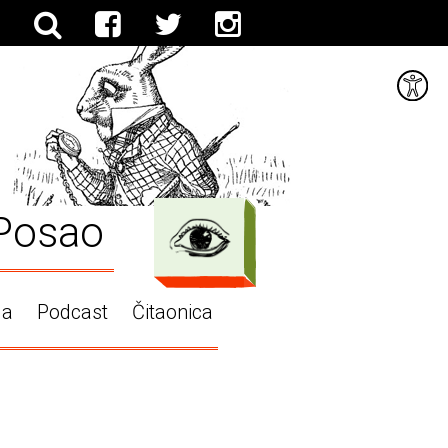
Posao
ga
Podcast
Čitaonica