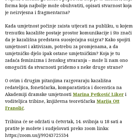
forma koja najbolje može obuhvatiti, opisati stvarnost koja
je neizvjesna i fragmentarna?
Kada umjetnost počinje zaista utjecati na publiku, u kojem
trenutku kazalište postaje prostor komunikacije i što znači
da je kazališna predstava suosjećajna suigra? Kako spojiti
umjetnost i aktivizam, potrebu za promjenama, a da
umjetničko djelo ipak ostane umjetničkim? Koja je tu
zadaća feminizma i ženskog stvaranja – može li nam ono
omogućiti da stvarnosti priđemo s neke druge strane?
O ovim i drugim pitanjima razgovaraju kazališna
redateljica, fonetičarka, komparatistica i docentica na
Akademiji dramske umjetnosti
Marina Petković Liker
i
voditeljica tribine, književna teoretičarka
Marija Ott
Franolić
.
Tribina će se održati u četvrtak, 14. svibnja u 18 sati a
pratite je možete i sudjelovati preko zoom linka:
https://zoom.us/j/99243725534