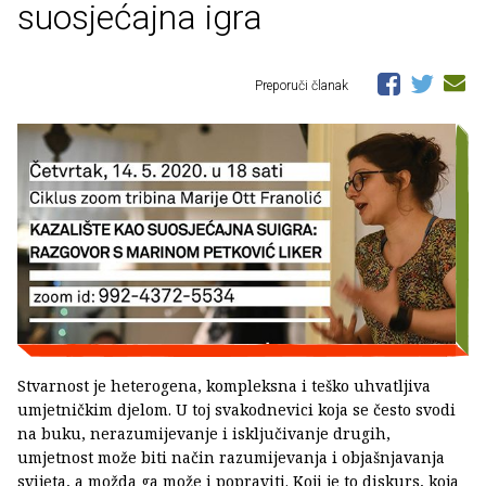
suosjećajna igra
Preporuči članak
Stvarnost je heterogena, kompleksna i teško uhvatljiva
umjetničkim djelom. U toj svakodnevici koja se često svodi
na buku, nerazumijevanje i isključivanje drugih,
umjetnost može biti način razumijevanja i objašnjavanja
svijeta, a možda ga može i popraviti. Koji je to diskurs, koja