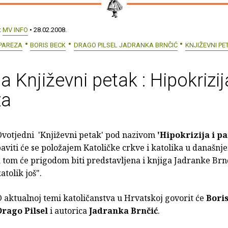
:
MV INFO
• 28.02.2008.
 PAREZA
BORIS BECK
DRAGO PILSEL JADRANKA BRNČIĆ
KNJIŽEVNI PE
na Književni petak : Hipokrizij
za
Ovotjedni 'Književni petak' pod nazivom
'Hipokrizija i p
aviti će se položajem Katoličke crkve i katolika u današnj
 tom će prigodom biti predstavljena i knjiga Jadranke Brnč
atolik još".
 aktualnoj temi katoličanstva u Hrvatskoj govorit će
Bori
Drago Pilsel
i autorica
Jadranka Brnčić
.