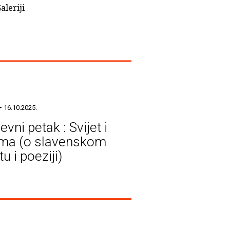
aleriji
• 16.10.2025.
evni petak : Svijet i
ma (o slavenskom
tu i poeziji)