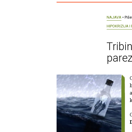
NAJAVA
• Piše
HIPOKRIZIJA I
Tribi
pare
b
a
k
O