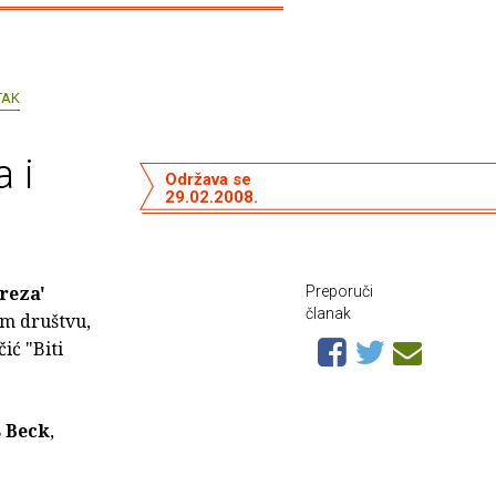
TAK
a i
Održava se
29.02.2008.
areza'
Preporuči
članak
em društvu,
ić "Biti
s Beck
,