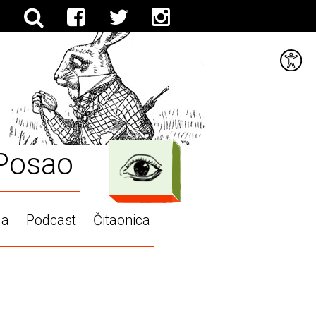
Posao
ga
Podcast
Čitaonica