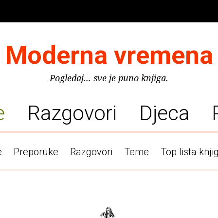
Moderna vremena
Pogledaj... sve je puno knjiga.
e
Razgovori
Djeca
e
Preporuke
Razgovori
Teme
Top lista knji