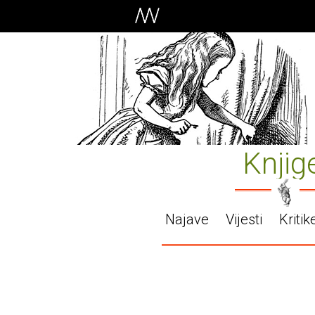
Knjig
Najave
Vijesti
Kritik