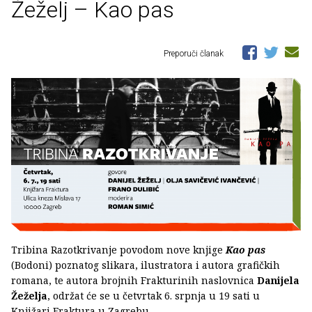
Žeželj – Kao pas
Preporuči članak
Tribina Razotkrivanje povodom nove knjige
Kao pas
(Bodoni) poznatog slikara, ilustratora i autora grafičkih
romana, te autora brojnih Frakturinih naslovnica
Danijela
Žeželja
, održat će se u četvrtak 6. srpnja u 19 sati u
Knjižari Fraktura u Zagrebu.