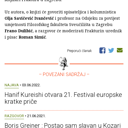
Uz autora, o knjizi će govoriti spisateljica i kolumnistica
Olja Savičević Ivančević
i profesor na Odsjeku za povijest
umjetnosti Filozofskog fakulteta Sveučilišta u Zagrebu
Frano Dulibić
, a razgovor će moderirati Frakturin urednik
i pisac
Roman Simić
.
Preporuči članak
– POVEZANI SADRŽAJ –
NAJAVA
• 03.06.2022.
Hanif Kureishi otvara 21. Festival europske
kratke priče
RAZGOVOR
• 21.06.2021.
Boris Greiner : Postao sam slavan u Kozari