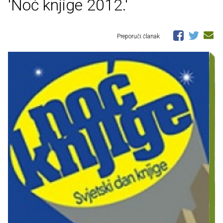
'Noć knjige 2012.'
Preporuči članak