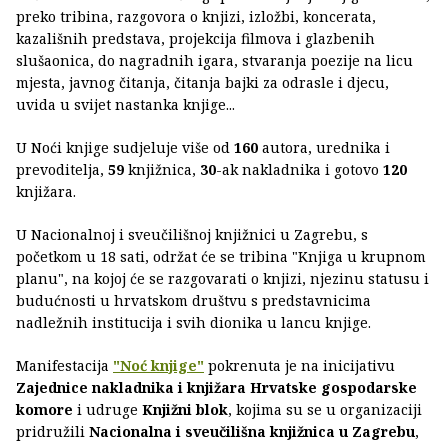
preko tribina, razgovora o knjizi, izložbi, koncerata,
kazališnih predstava, projekcija filmova i glazbenih
slušaonica, do nagradnih igara, stvaranja poezije na licu
mjesta, javnog čitanja, čitanja bajki za odrasle i djecu,
uvida u svijet nastanka knjige...
U Noći knjige sudjeluje više od
160
autora, urednika i
prevoditelja,
59
knjižnica,
30
-ak nakladnika i gotovo
120
knjižara.
U Nacionalnoj i sveučilišnoj knjižnici u Zagrebu, s
početkom u 18 sati, održat će se tribina "Knjiga u krupnom
planu", na kojoj će se razgovarati o knjizi, njezinu statusu i
budućnosti u hrvatskom društvu s predstavnicima
nadležnih institucija i svih dionika u lancu knjige.
Manifestacija
"Noć knjige"
pokrenuta je na inicijativu
Zajednice nakladnika i knjižara Hrvatske gospodarske
komore
i udruge
Knjižni blok
, kojima su se u organizaciji
pridružili
Nacionalna i sveučilišna knjižnica u Zagrebu
,