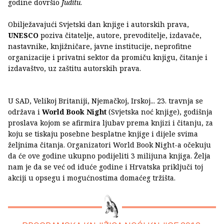
godine dovršio
Juditu
.
Obilježavajući Svjetski dan knjige i autorskih prava,
UNESCO
poziva čitatelje, autore, prevoditelje, izdavače,
nastavnike, knjižničare, javne institucije, neprofitne
organizacije i privatni sektor da promiču knjigu, čitanje i
izdavaštvo, uz zaštitu autorskih prava.
U SAD, Velikoj Britaniji, Njemačkoj, Irskoj... 23. travnja se
održava i
World Book Night
(Svjetska noć knjige), godišnja
proslava kojom se afirmira ljubav prema knjizi i čitanju, za
koju se tiskaju posebne besplatne knjige i dijele svima
željnima čitanja. Organizatori World Book Night-a očekuju
da će ove godine ukupno podijeliti 3 milijuna knjiga. Želja
nam je da se već od iduće godine i Hrvatska priključi toj
akciji u opsegu i mogućnostima domaćeg tržišta.