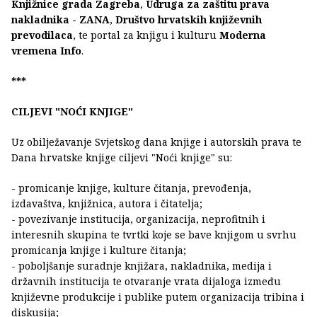
Knjižnice grada Zagreba
,
Udruga za zaštitu prava
nakladnika - ZANA
,
Društvo hrvatskih književnih
prevodilaca
, te portal za knjigu i kulturu
Moderna
vremena Info
.
***
CILJEVI "NOĆI KNJIGE"
Uz obilježavanje Svjetskog dana knjige i autorskih prava te
Dana hrvatske knjige ciljevi "Noći knjige" su:
- promicanje knjige, kulture čitanja, prevođenja,
izdavaštva, knjižnica, autora i čitatelja;
- povezivanje institucija, organizacija, neprofitnih i
interesnih skupina te tvrtki koje se bave knjigom u svrhu
promicanja knjige i kulture čitanja;
- poboljšanje suradnje knjižara, nakladnika, medija i
državnih institucija te otvaranje vrata dijaloga između
književne produkcije i publike putem organizacija tribina i
diskusija;