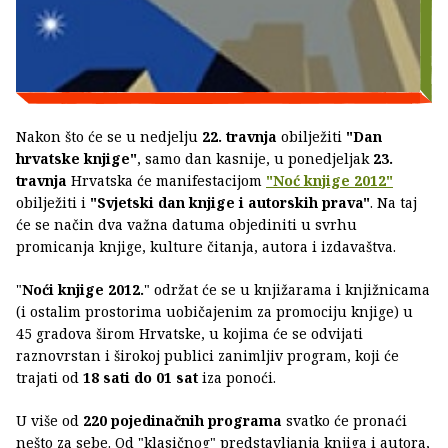
Nakon što će se u nedjelju
22. travnja
obilježiti
"Dan
hrvatske knjige"
, samo dan kasnije, u ponedjeljak
23.
travnja
Hrvatska će manifestacijom
"Noć knjige 2012"
obilježiti i
"Svjetski dan knjige i autorskih prava"
. Na taj
će se način dva važna datuma objediniti u svrhu
promicanja knjige, kulture čitanja, autora i izdavaštva.
"
Noći knjige 2012.
" održat će se u knjižarama i knjižnicama
(i ostalim prostorima uobičajenim za promociju knjige) u
45 gradova širom Hrvatske, u kojima će se odvijati
raznovrstan i širokoj publici zanimljiv program, koji će
trajati od
18 sati do 01 sat
iza ponoći.
U više od
220 pojedinačnih programa
svatko će pronaći
nešto za sebe. Od "klasičnog" predstavljanja knjiga i autora,