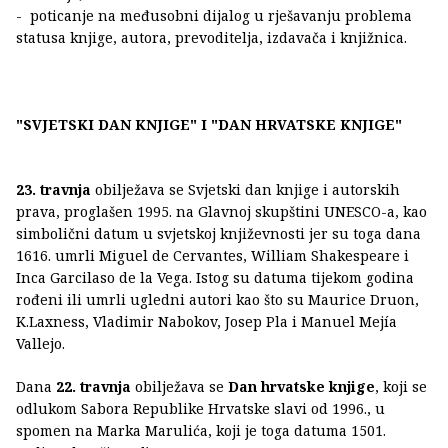
- poticanje na međusobni dijalog u rješavanju problema
statusa knjige, autora, prevoditelja, izdavača i knjižnica.
"SVJETSKI DAN KNJIGE" I "DAN HRVATSKE KNJIGE"
23. travnja
obilježava se Svjetski dan knjige i autorskih
prava, proglašen 1995. na Glavnoj skupštini UNESCO-a, kao
simbolični datum u svjetskoj književnosti jer su toga dana
1616. umrli Miguel de Cervantes, William Shakespeare i
Inca Garcilaso de la Vega. Istog su datuma tijekom godina
rođeni ili umrli ugledni autori kao što su Maurice Druon,
K.Laxness, Vladimir Nabokov, Josep Pla i Manuel Mejía
Vallejo.
Dana
22. travnja
obilježava se
Dan hrvatske knjige
, koji se
odlukom Sabora Republike Hrvatske slavi od 1996., u
spomen na Marka Marulića, koji je toga datuma 1501.