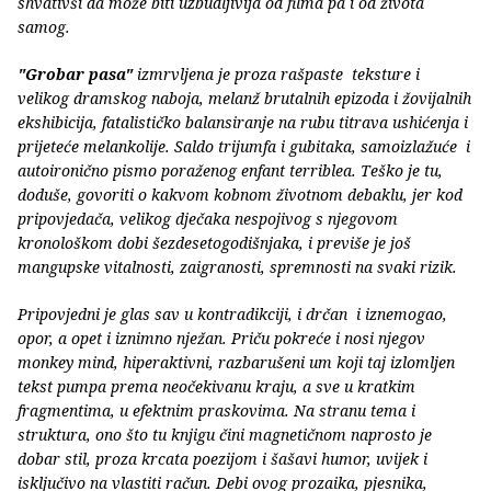
shvativši da može biti uzbudljivija od filma pa i od života
samog.
"Grobar pasa"
izmrvljena je proza rašpaste teksture i
velikog dramskog naboja, melanž brutalnih epizoda i žovijalnih
ekshibicija, fatalističko balansiranje na rubu titrava ushićenja i
prijeteće melankolije. Saldo trijumfa i gubitaka, samoizlažuće i
autoironično pismo poraženog enfant terriblea. Teško je tu,
doduše, govoriti o kakvom kobnom životnom debaklu, jer kod
pripovjedača, velikog dječaka nespojivog s njegovom
kronološkom dobi šezdesetogodišnjaka, i previše je još
mangupske vitalnosti, zaigranosti, spremnosti na svaki rizik.
Pripovjedni je glas sav u kontradikciji, i drčan i iznemogao,
opor, a opet i iznimno nježan. Priču pokreće i nosi njegov
monkey mind, hiperaktivni, razbarušeni um koji taj izlomljen
tekst pumpa prema neočekivanu kraju, a sve u kratkim
fragmentima, u efektnim praskovima. Na stranu tema i
struktura, ono što tu knjigu čini magnetičnom naprosto je
dobar stil, proza krcata poezijom i šašavi humor, uvijek i
isključivo na vlastiti račun. Debi ovog prozaika, pjesnika,