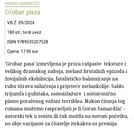
GORAN SAMARDŽIĆ
Grobar pasa
V.B.Z. 09/2024.
180 str., tvrdi uvez
ISBN 9789535207528
Cijena: 17.90 eur
'Grobar pasa' izmrvljena je proza rašpaste teksture i
velikog dramskog naboja, melanž brutalnih epizoda i
žovijalnih ekshibicija, fatalističko balansiranje na
rubu titrava ushićenja i prijeteće melankolije. Saldo
trijumfa i gubitaka, samoizlažuće i autoironično
pismo poraženog enfant terriblea. Nakon čitanja tog
romana možemo raspravljati je li Goran Samardžić –
autorski tek u zenitu ili čak možda na novom početku,
no obje varijante za čitatelje itekakva su premija.