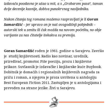
izdavača poodavno je ušao u mit, a s „Grobarom pasa“, taman
dvije decenije kasnije, dobiva punokrvnog nasljednika.
Nakon čitanja tog romana možemo raspravljati je li
Goran
Samardžić
– jer upravo on je naš ovogodišnji pobjednik –
autorski tek u zenitu ili čak možda na novom početku, no obje
varijante za nas čitatelje itekakva su premija.
Goran Samardžić
rođen je 1961. godine u Sarajevu. Završio
je studij književnosti. Radio kao novinar, urednik,
priređivač, promotor. Piše poeziju, prozu i književne
prikaze. Suvlasnik je izdavačke i knjižarske kuće Buybook.
Dobitnik je domaćih i regionalnih književnih nagrada za
priču i roman, a njegova je proza uvrštena u antologiju
Best European Fiction 2011. Zastupljen je u antologijama i
prevođen na strane jezike. Živi u Sarajevu.