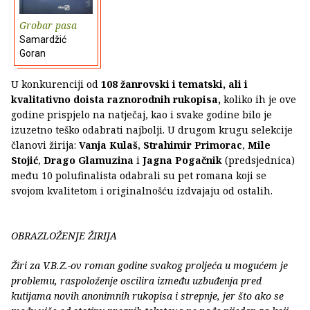
Grobar pasa
Samardžić
Goran
U konkurenciji od
108 žanrovski i tematski, ali i
kvalitativno doista raznorodnih rukopisa,
koliko ih je ove
godine prispjelo na natječaj, kao i svake godine bilo je
izuzetno teško odabrati najbolji. U drugom krugu selekcije
članovi žirija:
Vanja Kulaš
,
Strahimir Primorac
,
Mile
Stojić
,
Drago Glamuzina
i
Jagna
Pogačnik
(predsjednica)
među 10 polufinalista odabrali su pet romana koji se
svojom kvalitetom i originalnošću izdvajaju od ostalih.
OBRAZLOŽENJE ŽIRIJA
Žiri za V.B.Z.-ov roman godine svakog proljeća u mogućem je
problemu, raspoloženje oscilira između uzbuđenja pred
kutijama novih anonimnih rukopisa i strepnje, jer što ako se