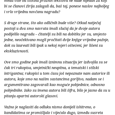
među više od stotinu proznih tekstova ne nađe nijedan za koji
bi se članovi žirija zalagali da, baš taj, ponese naslov najboljeg
i vrlo vrijednu novčanu nagradu?
S druge strane, što ako odličnih bude više? Otkad natječaj
postoji u dva smo navrata imali slučaj da je dvoje autora
podijelilo nagradu – čitatelji su bili na dobitku jer su, umjesto
jedne, neočekivano mogli pročitati dvije knjige vrijedne pažnje,
dok su laureati bili ipak u nekoj mjeri oštećeni, jer lišeni su
ekskluzivnosti.
Ove smo godine pak imali iznimnu situaciju jer izdvojila su se
čak tri rukopisa, umjetnički neupitna, a tematski i stilski
intrigantna; rukopisi u tom času još nepoznate nam autorice ili
autora, koje smo na našim sastancima gorljivo, nadam se i
argumentirano zagovarali kao moguće pobjednice, odnosno
pobjednike. Iako su imena autora bili šifra, bilo je jasno da su u
pitanju apartni autorski glasovi.
Važno je naglasiti da odluku nismo donijeli ishitreno, o
kandidatima se promišljalo i vijećalo dugo, između susreta