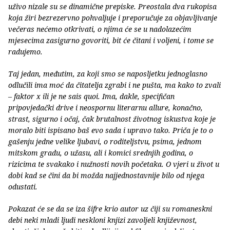
uživo nizale su se dinamične prepiske. Preostala dva rukopisa
koja žiri bezrezervno pohvaljuje i preporučuje za objavljivanje
večeras nećemo otkrivati, o njima će se u nadolazećim
mjesecima zasigurno govoriti, bit će čitani i voljeni, i tome se
radujemo.
Taj jedan, međutim, za koji smo se naposljetku jednoglasno
odlučili ima moć da čitatelja zgrabi i ne pušta, ma kako to zvali
– faktor x ili je ne sais quoi. Ima, dakle, specifičan
pripovjedački drive i neospornu literarnu allure, konačno,
strast, sigurno i očaj, čak brutalnost životnog iskustva koje je
moralo biti ispisano baš evo sada i upravo tako. Priča je to o
gašenju jedne velike ljubavi, o roditeljstvu, psima, jednom
mitskom gradu, o užasu, ali i komici srednjih godina, o
rizicima te svakako i nužnosti novih početaka. O vjeri u život u
dobi kad se čini da bi možda najjednostavnije bilo od njega
odustati.
Pokazat će se da se iza šifre krio autor uz čiji su romaneskni
debi neki mladi ljudi neskloni knjizi zavoljeli književnost,