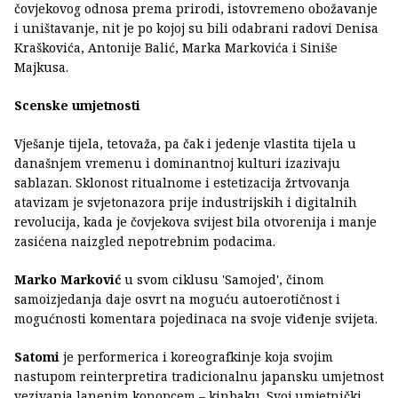
čovjekovog odnosa prema prirodi, istovremeno obožavanje
i uništavanje, nit je po kojoj su bili odabrani radovi Denisa
Kraškovića, Antonije Balić, Marka Markovića i Siniše
Majkusa.
Scenske umjetnosti
Vješanje tijela, tetovaža, pa čak i jedenje vlastita tijela u
današnjem vremenu i dominantnoj kulturi izazivaju
sablazan. Sklonost ritualnome i estetizacija žrtvovanja
atavizam je svjetonazora prije industrijskih i digitalnih
revolucija, kada je čovjekova svijest bila otvorenija i manje
zasićena naizgled nepotrebnim podacima.
Marko Marković
u svom ciklusu 'Samojed', činom
samoizjedanja daje osvrt na moguću autoerotičnost i
mogućnosti komentara pojedinaca na svoje viđenje svijeta.
Satomi
je performerica i koreografkinje koja svojim
nastupom reinterpretira tradicionalnu japansku umjetnost
vezivanja lanenim konopcem – kinbaku. Svoj umjetnički