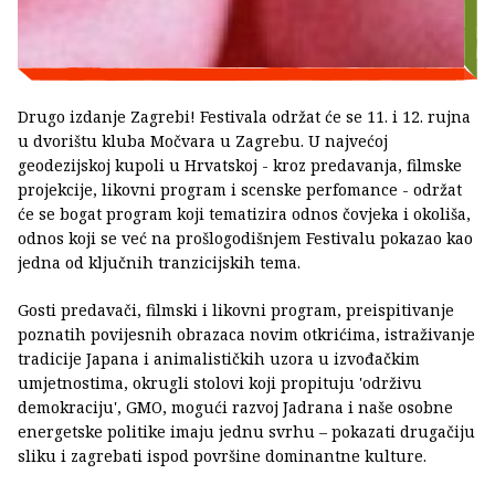
Drugo izdanje Zagrebi! Festivala održat će se 11. i 12. rujna
u dvorištu kluba Močvara u Zagrebu. U najvećoj
geodezijskoj kupoli u Hrvatskoj - kroz predavanja, filmske
projekcije, likovni program i scenske perfomance - održat
će se bogat program koji tematizira odnos čovjeka i okoliša,
odnos koji se već na prošlogodišnjem Festivalu pokazao kao
jedna od ključnih tranzicijskih tema.
Gosti predavači, filmski i likovni program, preispitivanje
poznatih povijesnih obrazaca novim otkrićima, istraživanje
tradicije Japana i animalističkih uzora u izvođačkim
umjetnostima, okrugli stolovi koji propituju 'održivu
demokraciju', GMO, mogući razvoj Jadrana i naše osobne
energetske politike imaju jednu svrhu – pokazati drugačiju
sliku i zagrebati ispod površine dominantne kulture.