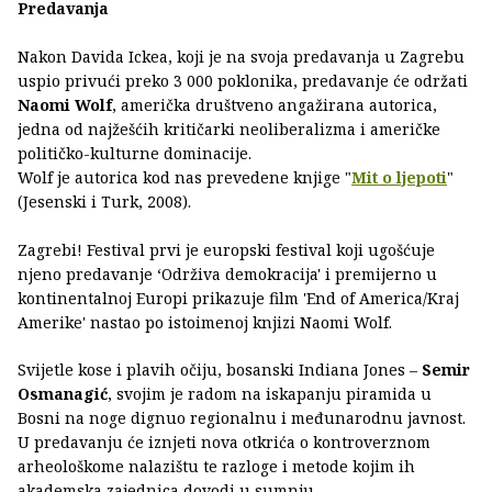
Predavanja
Nakon Davida Ickea, koji je na svoja predavanja u Zagrebu
uspio privući preko 3 000 poklonika, predavanje će održati
Naomi Wolf
, američka društveno angažirana autorica,
jedna od najžešćih kritičarki neoliberalizma i američke
političko-kulturne dominacije.
Wolf je autorica kod nas prevedene knjige "
Mit o ljepoti
"
(Jesenski i Turk, 2008).
Zagrebi! Festival prvi je europski festival koji ugošćuje
njeno predavanje ‘Održiva demokracija' i premijerno u
kontinentalnoj Europi prikazuje film 'End of America/Kraj
Amerike' nastao po istoimenoj knjizi Naomi Wolf.
Svijetle kose i plavih očiju, bosanski Indiana Jones –
Semir
Osmanagić
, svojim je radom na iskapanju piramida u
Bosni na noge dignuo regionalnu i međunarodnu javnost.
U predavanju će iznjeti nova otkrića o kontroverznom
arheološkome nalazištu te razloge i metode kojim ih
akademska zajednica dovodi u sumnju.