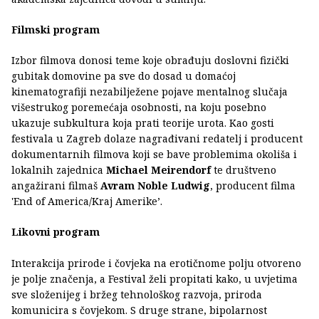
Filmski program
Izbor filmova donosi teme koje obrađuju doslovni fizički
gubitak domovine pa sve do dosad u domaćoj
kinematografiji nezabilježene pojave mentalnog slučaja
višestrukog poremećaja osobnosti, na koju posebno
ukazuje subkultura koja prati teorije urota. Kao gosti
festivala u Zagreb dolaze nagrađivani redatelj i producent
dokumentarnih filmova koji se bave problemima okoliša i
lokalnih zajednica
Michael Meirendorf
te društveno
angažirani filmaš
Avram Noble Ludwig
, producent filma
'End of America/Kraj Amerike’.
Likovni program
Interakcija prirode i čovjeka na erotičnome polju otvoreno
je polje značenja, a Festival želi propitati kako, u uvjetima
sve složenijeg i bržeg tehnološkog razvoja, priroda
komunicira s čovjekom. S druge strane, bipolarnost