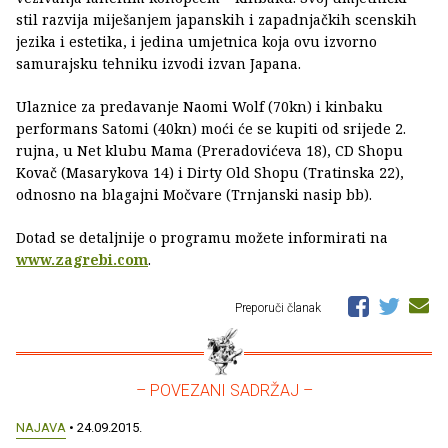
stil razvija miješanjem japanskih i zapadnjačkih scenskih
jezika i estetika, i jedina umjetnica koja ovu izvorno
samurajsku tehniku izvodi izvan Japana.
Ulaznice za predavanje Naomi Wolf (70kn) i kinbaku
performans Satomi (40kn) moći će se kupiti od srijede 2.
rujna, u Net klubu Mama (Preradovićeva 18), CD Shopu
Kovač (Masarykova 14) i Dirty Old Shopu (Tratinska 22),
odnosno na blagajni Močvare (Trnjanski nasip bb).
Dotad se detaljnije o programu možete informirati na
www.zagrebi.com
.
Preporuči članak
– POVEZANI SADRŽAJ –
NAJAVA
• 24.09.2015.