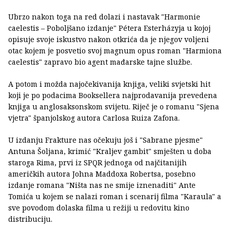
Ubrzo nakon toga na red dolazi i nastavak "Harmonie
caelestis – Poboljšano izdanje" Pétera Esterházyja u kojoj
opisuje svoje iskustvo nakon otkrića da je njegov voljeni
otac kojem je posvetio svoj magnum opus roman "Harmiona
caelestis" zapravo bio agent mađarske tajne službe.
A potom i možda najočekivanija knjiga, veliki svjetski hit
koji je po podacima Booksellera najprodavanija prevedena
knjiga u anglosaksonskom svijetu. Riječ je o romanu "Sjena
vjetra" španjolskog autora Carlosa Ruiza Zafona.
U izdanju Frakture nas očekuju još i "Sabrane pjesme"
Antuna Šoljana, krimić "Kraljev gambit" smješten u doba
staroga Rima, prvi iz SPQR jednoga od najčitanijih
američkih autora Johna Maddoxa Robertsa, posebno
izdanje romana "Ništa nas ne smije iznenaditi" Ante
Tomića u kojem se nalazi roman i scenarij filma "Karaula" a
sve povodom dolaska filma u režiji u redovitu kino
distribuciju.