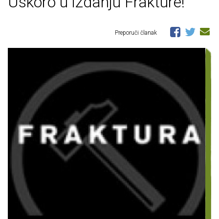
Uskoro u izdanju Frakture!
Preporuči članak