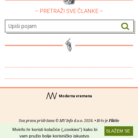
– PRETRAŽI SVE ČLANKE –
Moderna vremena
Sva prava pridržana © MV Info d.o.o. 2026. • Kriv je
Fiktiv
Mvinfo.hr koristi kolačiće („cookies“) kako bi
SLAŽEM SE
O nama
•
Pomoć
•
Uvjeti korištenja
•
RSS kanali
vam pružio bolje korisničko iskustvo.