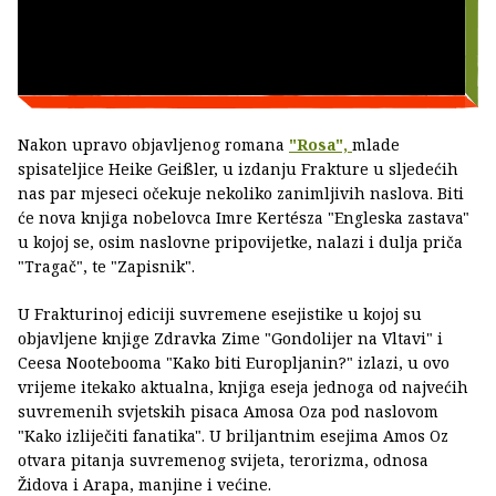
Nakon upravo objavljenog romana
"Rosa",
mlade
spisateljice Heike Geißler, u izdanju Frakture u sljedećih
nas par mjeseci očekuje nekoliko zanimljivih naslova. Biti
će nova knjiga nobelovca Imre Kertésza "Engleska zastava"
u kojoj se, osim naslovne pripovijetke, nalazi i dulja priča
"Tragač", te "Zapisnik".
U Frakturinoj ediciji suvremene esejistike u kojoj su
objavljene knjige Zdravka Zime "Gondolijer na Vltavi" i
Ceesa Nootebooma "Kako biti Europljanin?" izlazi, u ovo
vrijeme itekako aktualna, knjiga eseja jednoga od najvećih
suvremenih svjetskih pisaca Amosa Oza pod naslovom
"Kako izliječiti fanatika". U briljantnim esejima Amos Oz
otvara pitanja suvremenog svijeta, terorizma, odnosa
Židova i Arapa, manjine i većine.