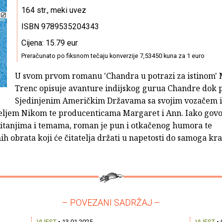
164 str., meki uvez
ISBN 9789535204343
Cijena: 15.79 eur
Preračunato po fiksnom tečaju konverzije 7,53450 kuna za 1 euro
U svom prvom romanu 'Chandra u potrazi za istinom' 
Trenc opisuje avanture indijskog gurua Chandre dok 
Sjedinjenim Američkim Državama sa svojim vozačem i
teljem Nikom te producenticama Margaret i Ann. Iako govo
pitanjima i temama, roman je pun i otkačenog humora te
h obrata koji će čitatelja držati u napetosti do samoga kra
– POVEZANI SADRŽAJ –
VIJEST
• 13.01.2025.
VIJEST
• 