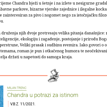
ijeme Chandra bježi u šetnje i na izlete u nesigurne gradsk
abavne parkove, bizarne vjerske zajednice i ilegalne kock
še zainteresiran za pivo i nogomet nego za istočnjačku filozo
pu.
 druženja njih dvoje pretresaju velika pitanja današnjice
eligencije, ekologiju i zagađenje, postojanje i prirodu Bog
perstrune, Veliki prasak i sudbinu svemira. Iako govori o 
i temama, roman je pun i otkačenog humora te neočekivan
atelja držati u napetosti do samoga kraja.
MILAN TRENC
Chandra u potrazi za istinom
V.B.Z. 11/2021.