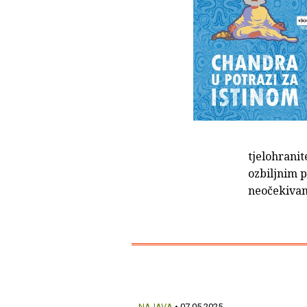
tjelohrani
ozbiljnim 
neočekivani
NAJAVA
• 07.05.2025.