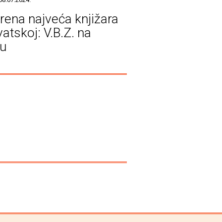
rena najveća knjižara
atskoj: V.B.Z. na
u