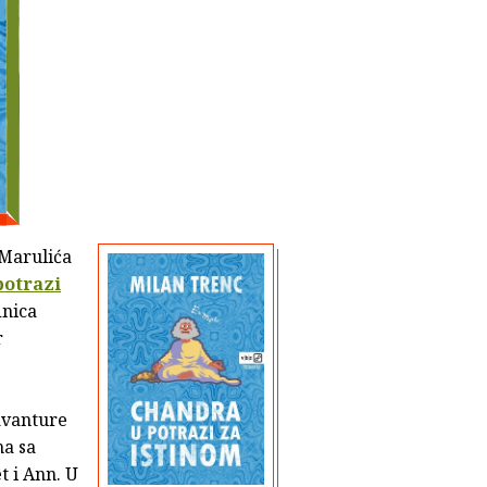
Marulića
potrazi
dnica
r
avanture
a sa
 i Ann. U