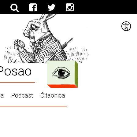
Posao
ga
Podcast
Čitaonica