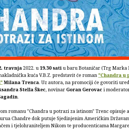
2. travnja
2022. u
19.30 sati
u baru Botaničar (Trg Marka 
 nakladnička kuća V.B.Z. predstavit će roman
"Chandra u 
m"
Milana Trenca
. Uz autora, na promociji će govoriti ure
ksandra Stella Škec
, novinar
Goran Gerovac
i moderato
Šagadin
.
om romanu "Chandra u potrazi za istinom" Trenc opisuje 
gurua Chandre dok putuje Sjedinjenim Američkim Državam
ačem i tjelohraniteljem Nikom te producenticama Margaret