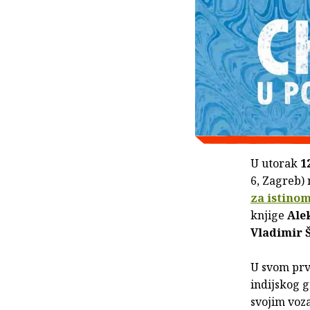
U utorak
1
6, Zagreb)
za istino
knjige
Ale
Vladimir 
U svom prv
indijskog 
svojim voz