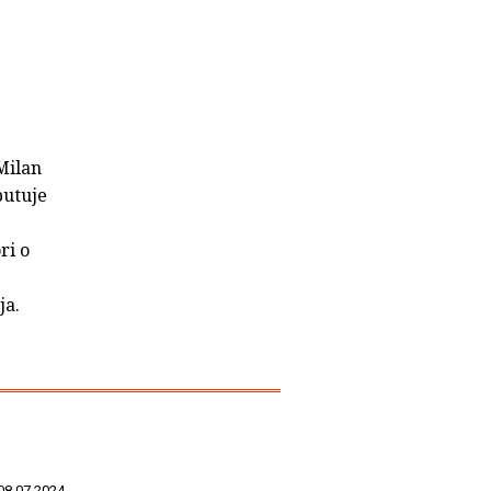
Milan
putuje
ri o
ja.
08.07.2024.