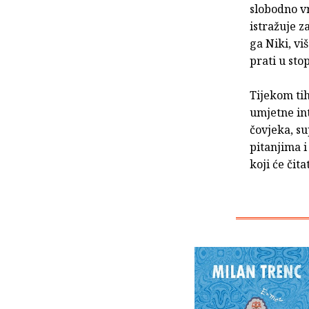
slobodno vr
istražuje z
ga Niki, vi
prati u sto
Tijekom tih
umjetne int
čovjeka, su
pitanjima 
koji će čit