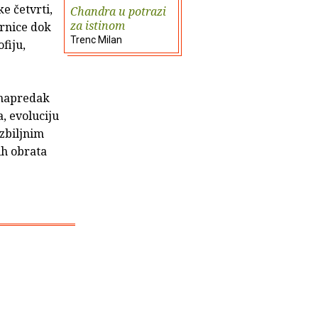
e četvrti,
Chandra u potrazi
za istinom
arnice dok
Trenc Milan
fiju,
: napredak
a, evoluciju
ozbiljnim
ih obrata