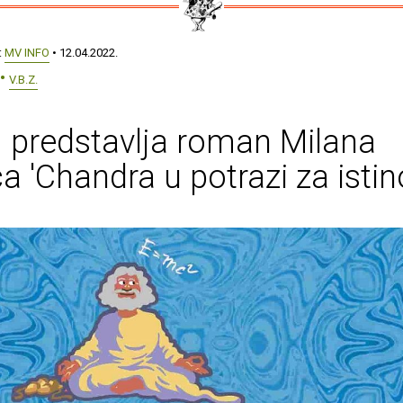
:
MV INFO
• 12.04.2022.
V.B.Z.
. predstavlja roman Milana
a 'Chandra u potrazi za isti