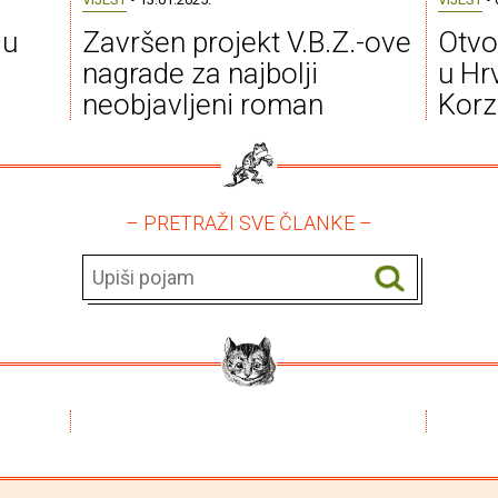
 u
Završen projekt V.B.Z.-ove
Otvo
nagrade za najbolji
u Hrv
neobjavljeni roman
Korz
– PRETRAŽI SVE ČLANKE –