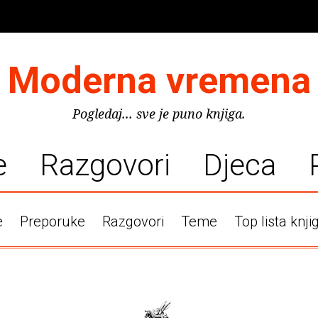
Moderna vremena
Pogledaj... sve je puno knjiga.
e
Razgovori
Djeca
e
Preporuke
Razgovori
Teme
Top lista knji