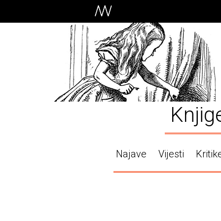
Knjig
Najave
Vijesti
Kritik