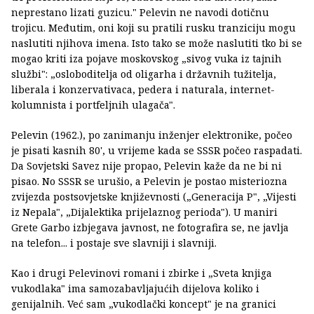
neprestano lizati guzicu." Pelevin ne navodi dotičnu
trojicu. Međutim, oni koji su pratili rusku tranziciju mogu
naslutiti njihova imena. Isto tako se može naslutiti tko bi se
mogao kriti iza pojave moskovskog „sivog vuka iz tajnih
službi": „osloboditelja od oligarha i državnih tužitelja,
liberala i konzervativaca, pedera i naturala, internet-
kolumnista i portfeljnih ulagača".
Pelevin (1962.), po zanimanju inženjer elektronike, počeo
je pisati kasnih 80', u vrijeme kada se SSSR počeo raspadati.
Da Sovjetski Savez nije propao, Pelevin kaže da ne bi ni
pisao. No SSSR se urušio, a Pelevin je postao misteriozna
zvijezda postsovjetske književnosti („Generacija P", „Vijesti
iz Nepala", „Dijalektika prijelaznog perioda"). U maniri
Grete Garbo izbjegava javnost, ne fotografira se, ne javlja
na telefon... i postaje sve slavniji i slavniji.
Kao i drugi Pelevinovi romani i zbirke i „Sveta knjiga
vukodlaka" ima samozabavljajućih dijelova koliko i
genijalnih. Već sam „vukodlački koncept" je na granici