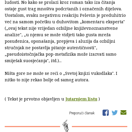
ludosti. No kako se prolazi kroz roman tako iza čitanja
ostaje gust trag mnoštva podcrtanih i označenih dijelova.
Uostalom, svaku negativnu reakciju Pelevin je preduhitrio
već na samom početku u duhovitom „komentaru eksperta"
(„ovaj tekst nije vrijedan ozbiljne književnoznanstvene
analize", „u njemu se može vidjeti tako gusta mreža
posuđenica, oponašanja, prepjeva i aluzija da ozbiljni
stručnjak ne postavlja pitanje autentičnosti",
„pseudoistočnjačka pop-metafizika može izazvati samo
smiješak suosjećanja", itd.)...
Ništa gore ne može se reći o „Svetoj knjizi vukodlaka". I
nitko to nije rekao bolje od samog autora.
( Tekst je prvotno objavljen u
Jutarnjem listu
)
Preporuči članak