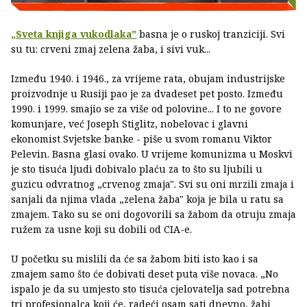
„Sveta knjiga vukodlaka"
basna je o ruskoj tranziciji. Svi
su tu: crveni zmaj zelena žaba, i sivi vuk...
Između 1940. i 1946., za vrijeme rata, obujam industrijske
proizvodnje u Rusiji pao je za dvadeset pet posto. Između
1990. i 1999. smajio se za više od polovine... I to ne govore
komunjare, već Joseph Stiglitz, nobelovac i glavni
ekonomist Svjetske banke - piše u svom romanu Viktor
Pelevin. Basna glasi ovako. U vrijeme komunizma u Moskvi
je sto tisuća ljudi dobivalo plaću za to što su ljubili u
guzicu odvratnog „crvenog zmaja". Svi su oni mrzili zmaja i
sanjali da njima vlada „zelena žaba" koja je bila u ratu sa
zmajem. Tako su se oni dogovorili sa žabom da otruju zmaja
ružem za usne koji su dobili od CIA-e.
U početku su mislili da će sa žabom biti isto kao i sa
zmajem samo što će dobivati deset puta više novaca. „No
ispalo je da su umjesto sto tisuća cjelovatelja sad potrebna
tri profesionalca koji će, radeći osam sati dnevno, žabi