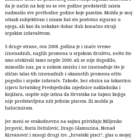
da je način na koji su se ove godine predstavili zaista
nadmašio sve prethodne godine koje pamtim. Možda je moj
utisak subjektivan i nisam baš sto postotno siguran u
njega, ali kao da nekakav dobar duh konačno struji
srpskim izdavaštvom.
S druge strane, ova 2008. godina je i inače vreme
iznenadnih, naglih promena u srpskom društvu, nešto što
smo očekivali tamo negde 2000. ali se nije dogodilo,
mimoišlo nas, pa u nekom smislu i ne iznenađuje što je
sličan talas tih iznenadnih i okasnelih promena očito
pogodio i srpske izdavače. Takođe, bez obzira na šokantnu
izjavu hrvatskog Predsjednika zajednice nakladnika i
knjižara, uopšte nije istina da Hrvatska na Sajmu knjiga
nije predstavljena niti jednim piscem. Ili možda ja
haluciniram.
Jer meni se svakodnevno na sajmu priviđaju Miljenko
Jergović, Boris Dežulović, Drago Glamuzina, Nenad
Rizvanović i mnogi drugi tzv. „hrvatski pisci“, glas u mojoj