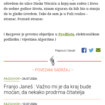
odvedem do ulice Dinka Vitezića u kojoj sam rođen i živeo
do sedme godine života, nisam siguran da bih bio u stanju
da to glatko izvedem. Tako da sam ja u Puli realno –
stranac. Poznati stranac.
( Razgovor je prvotno objavljen u
Predlistu
, elektroničkom
podlistku / vijestima Algoritma )
Preporuči članak
– POVEZANI SADRŽAJ –
RAZGOVOR
• 26.07.2026.
Franjo Janeš : Važno mi je da kraj bude
moćan, da nekako prodrma čitatelja
RAZGOVOR
• 13.07.2026.