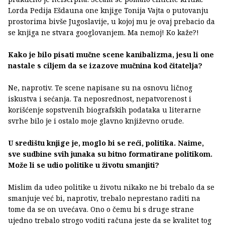
Lorda Pedija Ešdauna one knjige Tonija Vajta o putovanju
prostorima bivše Jugoslavije, u kojoj mu je ovaj prebacio da
se knjiga ne stvara googlovanjem. Ma nemoj! Ko kaže?!
Kako je bilo pisati mučne scene kanibalizma, jesu li one
nastale s ciljem da se izazove mučnina kod čitatelja?
Ne, naprotiv. Te scene napisane su na osnovu ličnog
iskustva i sećanja. Ta neposrednost, nepatvorenost i
korišćenje sopstvenih biografskih podataka u literarne
svrhe bilo je i ostalo moje glavno književno oruđe.
U središtu knjige je, moglo bi se reći, politika. Naime,
sve sudbine svih junaka su bitno formatirane politikom.
Može li se udio politike u životu smanjiti?
Mislim da udeo politike u životu nikako ne bi trebalo da se
smanjuje već bi, naprotiv, trebalo neprestano raditi na
tome da se on uvećava. Ono o čemu bi s druge strane
ujedno trebalo strogo voditi računa jeste da se kvalitet tog