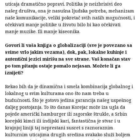
uticaja dramatično popravi. Politika je neizbrisivi deo
našeg društva, ona je nasušna ljudska potreba, mehanizam
naše komunikacije, veliki pokretač svih naših mogućnosti, i
očekivati manje politike u životu bilo bi kao očekivati
manje muzike. Ili manje kiseonika.
Govori li vaša knjiga o globalizaciji (sve je povezano sa
svime vrlo jakim vezama), dok, pak, lokalne kuhinje i
autentični jezici mirišu na sve strane. Vaš konačan stav
po tom pitanju ostaje pomalo nejasan. Možete li ga
iznijeti?
Rekao bih da je dinamična i smela kombinacija globalnog i
lokalnog u svim kulturama ono što nam treba u
budućnosti. Što je gotovo jedina garancija našeg uspešnog
daljeg postojanja. To što danas Korejac može iza ugla da
pojede američki hamburger ili zagorske štrukle, a Srbin
korejski kimći ili indijski kari, fantastična je stvar i u
krajnjoj liniji taj neprestani susret s raznoraznim
kulturnim uticajima drugih sredina svakako služi boljem