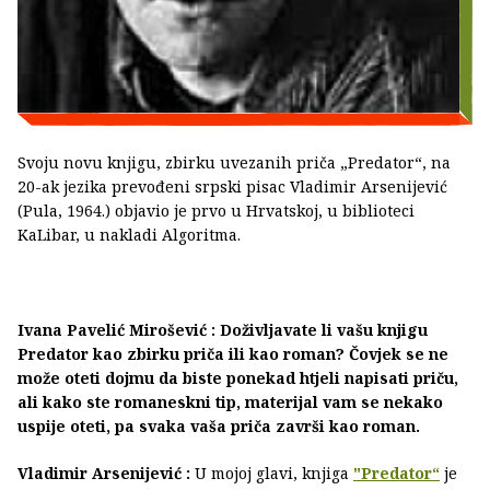
Svoju novu knjigu, zbirku uvezanih priča „Predator“, na
20-ak jezika prevođeni srpski pisac Vladimir Arsenijević
(Pula, 1964.) objavio je prvo u Hrvatskoj, u biblioteci
KaLibar, u nakladi Algoritma.
Ivana Pavelić Mirošević : Doživljavate li vašu knjigu
Predator kao zbirku priča ili kao roman? Čovjek se ne
može oteti dojmu da biste ponekad htjeli napisati priču,
ali kako ste romaneskni tip, materijal vam se nekako
uspije oteti, pa svaka vaša priča završi kao roman.
Vladimir Arsenijević :
U mojoj glavi, knjiga
"Predator“
je