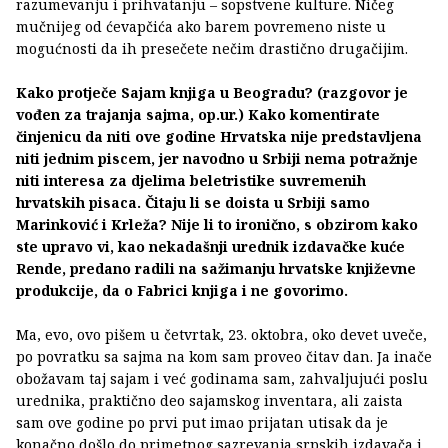
razumevanju i prihvatanju – sopstvene kulture. Ničeg
mučnijeg od ćevapčića ako barem povremeno niste u
mogućnosti da ih presečete nečim drastično drugačijim.
Kako protječe Sajam knjiga u Beogradu? (razgovor je
vođen za trajanja sajma, op.ur.) Kako komentirate
činjenicu da niti ove godine Hrvatska nije predstavljena
niti jednim piscem, jer navodno u Srbiji nema potražnje
niti interesa za djelima beletristike suvremenih
hrvatskih pisaca. Čitaju li se doista u Srbiji samo
Marinković i Krleža? Nije li to ironično, s obzirom kako
ste upravo vi, kao nekadašnji urednik izdavačke kuće
Rende, predano radili na sažimanju hrvatske književne
produkcije, da o Fabrici knjiga i ne govorimo.
Ma, evo, ovo pišem u četvrtak, 23. oktobra, oko devet uveče,
po povratku sa sajma na kom sam proveo čitav dan. Ja inače
obožavam taj sajam i već godinama sam, zahvaljujući poslu
urednika, praktično deo sajamskog inventara, ali zaista
sam ove godine po prvi put imao prijatan utisak da je
konačno došlo do primetnog sazrevanja srpskih izdavača i