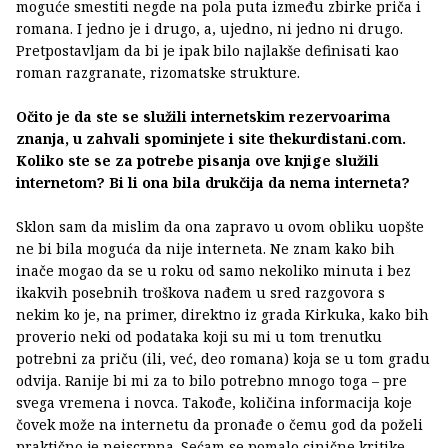
moguće smestiti negde na pola puta između zbirke priča i
romana. I jedno je i drugo, a, ujedno, ni jedno ni drugo.
Pretpostavljam da bi je ipak bilo najlakše definisati kao
roman razgranate, rizomatske strukture.
Očito je da ste se služili internetskim rezervoarima
znanja, u zahvali spominjete i site thekurdistani.com.
Koliko ste se za potrebe pisanja ove knjige služili
internetom? Bi li ona bila drukčija da nema interneta?
Sklon sam da mislim da ona zapravo u ovom obliku uopšte
ne bi bila moguća da nije interneta. Ne znam kako bih
inače mogao da se u roku od samo nekoliko minuta i bez
ikakvih posebnih troškova nađem u sred razgovora s
nekim ko je, na primer, direktno iz grada Kirkuka, kako bih
proverio neki od podataka koji su mi u tom trenutku
potrebni za priču (ili, već, deo romana) koja se u tom gradu
odvija. Ranije bi mi za to bilo potrebno mnogo toga – pre
svega vremena i novca. Takođe, količina informacija koje
čovek može na internetu da pronađe o čemu god da poželi
praktično je neiscrpna. Sećam se pomalo cinične kritike