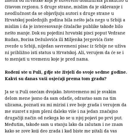
imena od hrvatske koja je suvereno dominirala praktično u
čitavom regionu. S druge strane, mislim da je oklevanje i
neodlučnost da se objavljuju autori s druge strane u
Hrvatskoj poslednjih godina bila nešto jača nego u Srbiji a
mislim i da je interesovanje čitalačke publike takođe bilo
nešto manje. Dok su pojedini hrvatski pisci poput Vedrane
Rudan, Borisa Dežulovića ili Miljenka Jergovića čiste
zvezde u Srbiji, nijedan savremeni pisac iz Srbije ne uživa
ni približno isti status u Hrvatskoj. Ali, verujem da će se i
to menjati u vremenu koje je pred nama.
Rođeni ste u Puli, gdje ste živjeli do svoje sedme godine.
Kakvi su danas vaši osjećaji prema tom gradu?
Ja se u Puli osećam dvojako. Istovremeno mi je svakim
delom mene jasno da sam odatle, odrastao sam na tim
ulicama, poznati su mi mirisi i sve boje grada i verujem da
me susret s njom pleni daleko više i na jedan značajno
drugačiji način od nekoga ko se u njoj pojavi po prvi put.
Međutim, takođe sam u stanju lako da zalutam i ne znam
kako se zove koji deo grada i kad biste me pitali da vas