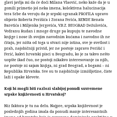
glavi javlja mi da će doći Milana Vlaović, neko kaže da je u
gomili primetio još neka imena, kolektivna halucinacija
tera Srbe da veruju da je srpski ogranak PROFILA upravo
objavio Roberta Perišića i Zorana Ferića, RENDE Renata
Baretića i Miljenka Jergovića, V.B.Z. BEOGRAD Dežulovića,
Vedranu Rudan i mnoge druge pa kupuju te navodne
knjige i nose ih svojim navodnim kućama i navodno ih ne
čitaju, jer ništa od toga u stvari nije istina, sve je svetlost i
prah, najobičniji privid, jer ne postoje zapravo Perišić i
Ferić, kakvi hrvatski pisci u Beogradu, ko je za takvo nešto
uopšte ikad čuo, ne postoji nikakvo interesovanje za njih,
ne postoje ni sajam knjiga, ni grad Beograd, a bogami – ni
Republika Hrvatska. Sve su to najobičnije izmišljotine, čiste
laži i opake klevete.
Koji bi mogli biti razlozi slabijoj ponudi suvremene
srpske književnosti u Hrvatskoj?
Niz faktora je tu na delu. Najpre, srpska književnost je
poslednjih godina imala da ponudi manje interesantnih