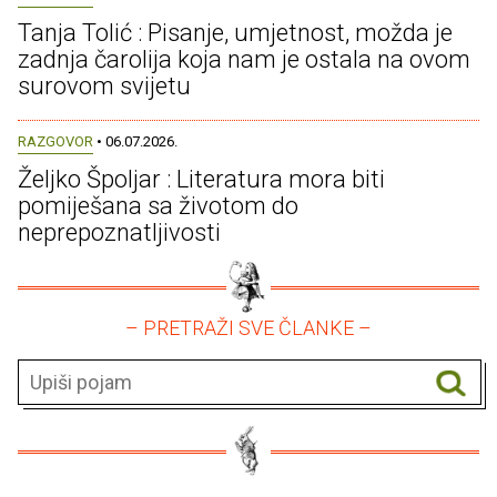
Tanja Tolić : Pisanje, umjetnost, možda je
zadnja čarolija koja nam je ostala na ovom
surovom svijetu
RAZGOVOR
• 06.07.2026.
Željko Špoljar : Literatura mora biti
pomiješana sa životom do
neprepoznatljivosti
– PRETRAŽI SVE ČLANKE –