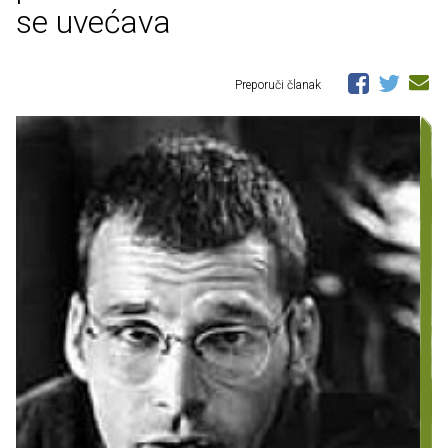
se uvećava
Preporuči članak