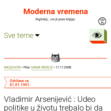
Moderna vremena
Pogledaj... sve je puno knjiga.
Sve teme
RAZGOVOR
• Piše:
IVANA PAVELIĆ
• 11.11.2008.
Održava se
01.01.1901.
Vladimir Arsenijević : Udeo
politike u životu trebalo bi da