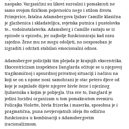
naopako. Vargasičini su likovi surealni i pomaknuti ne
samo svojom fizičkom pojavnošću nego i stilom života.
Primjerice, fatalna Adamsbergova ljubav Camille klasična
je glazbenica i skladateljica, svjetska putnica i pustolovka
te... vodoinstalaterka. Adamsberg i Camille rastaju se iz
epizode u epizodu, jer najbolje funkcioniraju kad nisu
zajedno. Žene mu ne mogu odoljeti, no nesposoban je
izgraditi i održati stabilan emocionalni odnos.
Adamsbergov policijski tim plejada je krajnjih ekscentrika.
Ekscentricizam inspektora Danglarda očituje se u njegovoj
tragikomičnoj i apsurdnoj privatnoj situaciji i načinu na
koji se on s njome nosi: samohrani je otac petero djece od
koje je najmlađe dijete njegove bivše žene i njezinog
ljubavnika s kojim je pobjegla. Uza sve to, Danglard je
jedini lucidni organizam u tom pomaknutom svemiru.
Policajka Violette, bivša frizerka i maserka, sposobna je i
pragmatična, puna nevjerojatnih ideja što odlično
funkcionira u kombinaciji s Adamsbergovim
iracionalizmom.