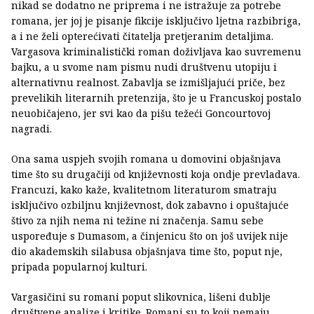
nikad se dodatno ne priprema i ne istražuje za potrebe
romana, jer joj je pisanje fikcije isključivo ljetna razbibriga,
a i ne želi opterećivati čitatelja pretjeranim detaljima.
Vargasova kriminalistički roman doživljava kao suvremenu
bajku, a u svome nam pismu nudi društvenu utopiju i
alternativnu realnost. Zabavlja se izmišljajući priče, bez
prevelikih literarnih pretenzija, što je u Francuskoj postalo
neuobičajeno, jer svi kao da pišu težeći Goncourtovoj
nagradi.
Ona sama uspjeh svojih romana u domovini objašnjava
time što su drugačiji od književnosti koja ondje prevladava.
Francuzi, kako kaže, kvalitetnom literaturom smatraju
isključivo ozbiljnu književnost, dok zabavno i opuštajuće
štivo za njih nema ni težine ni značenja. Samu sebe
uspoređuje s Dumasom, a činjenicu što on još uvijek nije
dio akademskih silabusa objašnjava time što, poput nje,
pripada popularnoj kulturi.
Vargasičini su romani poput slikovnica, lišeni dublje
društvene analize i kritike. Romani su to koji nemaju