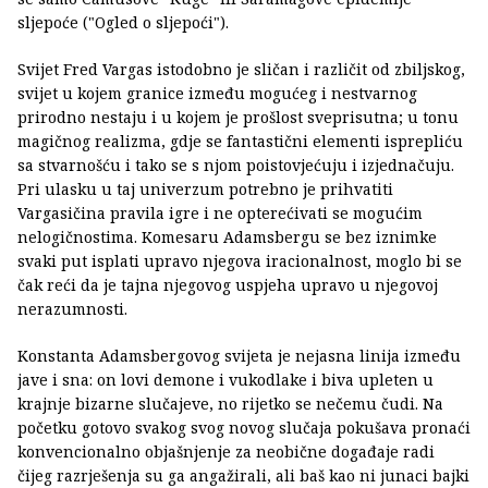
sljepoće ("Ogled o sljepoći").
Svijet Fred Vargas istodobno je sličan i različit od zbiljskog,
svijet u kojem granice između mogućeg i nestvarnog
prirodno nestaju i u kojem je prošlost sveprisutna; u tonu
magičnog realizma, gdje se fantastični elementi isprepliću
sa stvarnošću i tako se s njom poistovjećuju i izjednačuju.
Pri ulasku u taj univerzum potrebno je prihvatiti
Vargasičina pravila igre i ne opterećivati se mogućim
nelogičnostima. Komesaru Adamsbergu se bez iznimke
svaki put isplati upravo njegova iracionalnost, moglo bi se
čak reći da je tajna njegovog uspjeha upravo u njegovoj
nerazumnosti.
Konstanta Adamsbergovog svijeta je nejasna linija između
jave i sna: on lovi demone i vukodlake i biva upleten u
krajnje bizarne slučajeve, no rijetko se nečemu čudi. Na
početku gotovo svakog svog novog slučaja pokušava pronaći
konvencionalno objašnjenje za neobične događaje radi
čijeg razrješenja su ga angažirali, ali baš kao ni junaci bajki