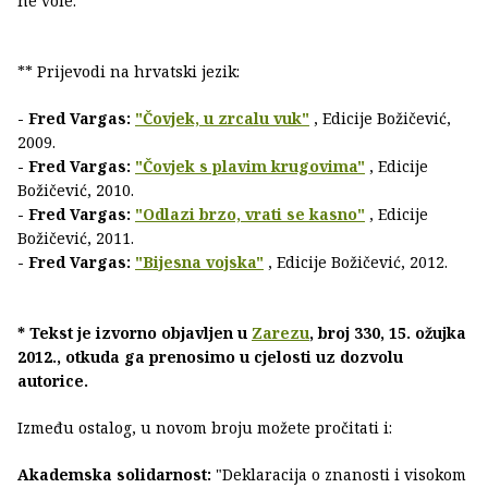
ne vole.
** Prijevodi na hrvatski jezik:
- Fred Vargas:
"Čovjek, u zrcalu vuk"
, Edicije Božičević,
2009.
- Fred Vargas:
"Čovjek s plavim krugovima"
, Edicije
Božičević, 2010.
- Fred Vargas:
"Odlazi brzo, vrati se kasno"
, Edicije
Božičević, 2011.
- Fred Vargas:
"Bijesna vojska"
, Edicije Božičević, 2012.
* Tekst je izvorno objavljen u
Zarezu
, broj 330, 15. ožujka
2012., otkuda ga prenosimo u cjelosti uz dozvolu
autorice.
Između ostalog, u novom broju možete pročitati i:
Akademska solidarnost:
"Deklaracija o znanosti i visokom