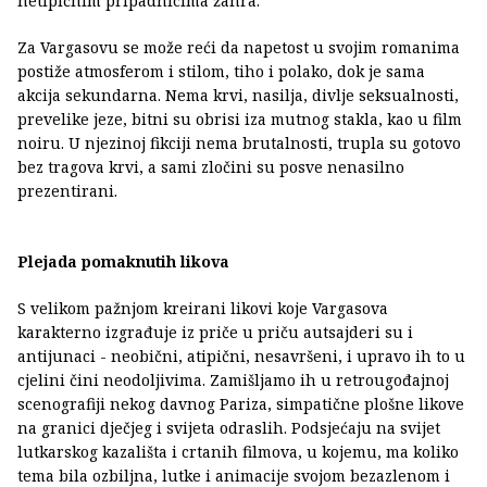
netipičnim pripadnicima žanra.
Za Vargasovu se može reći da napetost u svojim romanima
postiže atmosferom i stilom, tiho i polako, dok je sama
akcija sekundarna. Nema krvi, nasilja, divlje seksualnosti,
prevelike jeze, bitni su obrisi iza mutnog stakla, kao u film
noiru. U njezinoj fikciji nema brutalnosti, trupla su gotovo
bez tragova krvi, a sami zločini su posve nenasilno
prezentirani.
Plejada pomaknutih likova
S velikom pažnjom kreirani likovi koje Vargasova
karakterno izgrađuje iz priče u priču autsajderi su i
antijunaci - neobični, atipični, nesavršeni, i upravo ih to u
cjelini čini neodoljivima. Zamišljamo ih u retrougođajnoj
scenografiji nekog davnog Pariza, simpatične plošne likove
na granici dječjeg i svijeta odraslih. Podsjećaju na svijet
lutkarskog kazališta i crtanih filmova, u kojemu, ma koliko
tema bila ozbiljna, lutke i animacije svojom bezazlenom i