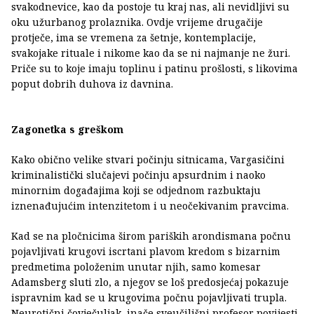
svakodnevice, kao da postoje tu kraj nas, ali nevidljivi su
oku užurbanog prolaznika. Ovdje vrijeme drugačije
protječe, ima se vremena za šetnje, kontemplacije,
svakojake rituale i nikome kao da se ni najmanje ne žuri.
Priče su to koje imaju toplinu i patinu prošlosti, s likovima
poput dobrih duhova iz davnina.
Zagonetka s greškom
Kako obično velike stvari počinju sitnicama, Vargasičini
kriminalistički slučajevi počinju apsurdnim i naoko
minornim događajima koji se odjednom razbuktaju
iznenađujućim intenzitetom i u neočekivanim pravcima.
Kad se na pločnicima širom pariških arondismana počnu
pojavljivati krugovi iscrtani plavom kredom s bizarnim
predmetima položenim unutar njih, samo komesar
Adamsberg sluti zlo, a njegov se loš predosjećaj pokazuje
ispravnim kad se u krugovima počnu pojavljivati trupla.
Neurotični čovječuljak, inače sveučilišni profesor povijesti,