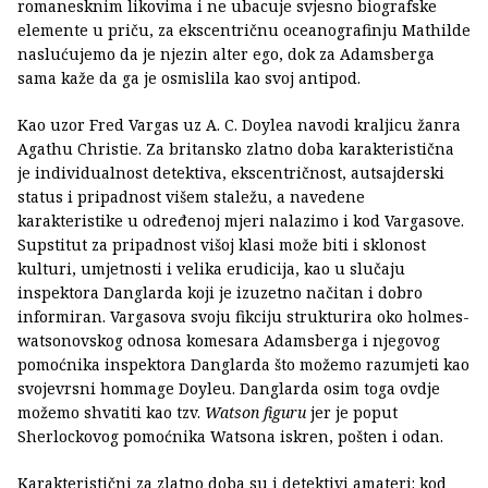
romanesknim likovima i ne ubacuje svjesno biografske
elemente u priču, za ekscentričnu oceanografinju Mathilde
naslućujemo da je njezin alter ego, dok za Adamsberga
sama kaže da ga je osmislila kao svoj antipod.
Kao uzor Fred Vargas uz A. C. Doylea navodi kraljicu žanra
Agathu Christie. Za britansko zlatno doba karakteristična
je individualnost detektiva, ekscentričnost, autsajderski
status i pripadnost višem staležu, a navedene
karakteristike u određenoj mjeri nalazimo i kod Vargasove.
Supstitut za pripadnost višoj klasi može biti i sklonost
kulturi, umjetnosti i velika erudicija, kao u slučaju
inspektora Danglarda koji je izuzetno načitan i dobro
informiran. Vargasova svoju fikciju strukturira oko holmes-
watsonovskog odnosa komesara Adamsberga i njegovog
pomoćnika inspektora Danglarda što možemo razumjeti kao
svojevrsni hommage Doyleu. Danglarda osim toga ovdje
možemo shvatiti kao tzv.
Watson figuru
jer
je poput
Sherlockovog pomoćnika Watsona iskren, pošten i odan.
Karakteristični za zlatno doba su i detektivi amateri: kod