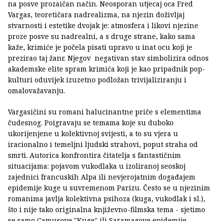
na posve prozaičan način. Neosporan utjecaj oca Fred
Vargas, teoretičara nadrealizma, na njezin doživljaj
stvarnosti i estetike dvojak je: atmosfera i likovi njezine
proze posve su nadrealni, a s druge strane, kako sama
kaže, krimiće je počela pisati upravo u inat ocu koji je
prezirao taj žanr. Njegov negativan stav simbolizira odnos
akademske elite spram krimića koji je kao pripadnik pop-
kulturi oduvijek izuzetno podložan trivijaliziranju i
omalovažavanju.
Vargasičini su romani halucinantne priče s elementima
čudesnog. Poigravaju se temama koje su duboko
ukorijenjene u kolektivnoj svijesti, a to su vjera u
iracionalno i temeljni ljudski strahovi, poput straha od
smrti. Autorica konfrontira čitatelja s fantastičnim
situacijama: pojavom vukodlaka u izoliranoj seoskoj
zajednici francuskih Alpa ili nevjerojatnim događajem
epidemije kuge u suvremenom Parizu. Često se u njezinim
romanima javlja kolektivna psihoza (kuga, vukodlak i sl.),
što i nije tako originalna književno-filmska tema - sjetimo
se samo Camusove "Kuge" ili Saramagove epidemije