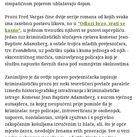
simpatičnom pojavom ublažavaju dojam.
Prozu Fred Vargas čine dvije serije romana od kojih svaka
ima zasebnu postavu likova, no u
"Odlazi brzo, vrati se
kasno"
, u jednom trenutku njihovi se putovi isprepliću.
Jedan niz kriminalističkih slučajeva rješava komesar Jean-
Baptiste Adamsberg, a ostale trojica mladih povjesničara,
tzv.
Evanđelista
,
uz podršku ujaka i kuma jednoga od njih -
ekscentričnog starčića, umirovljenog policajca koji je
službu napustio davnih dana pod sumnjivim okolnostima.
Zanimljivo je da ovdje upravo povjesničarka ispisuje
kriminalističku prozu jer neki teoretičari povlače paralele
između historiografskog istraživanja i kriminalističke
istrage. Komesar Jean Baptiste Adamsberg, s aurom vječnog
autsajdera, za kojeg neupućeni prije pomisle da je
kriminalac nego policajac, introvertirani je osobenjak,
usporen, nonšalantan, uvijek zgužvan i s pogrešno
zakopčanim košuljama izvučenim iz hlača, ali, što je opće
mjesto žanra, neodoljiv ženama svih generacija. Sve u vezi