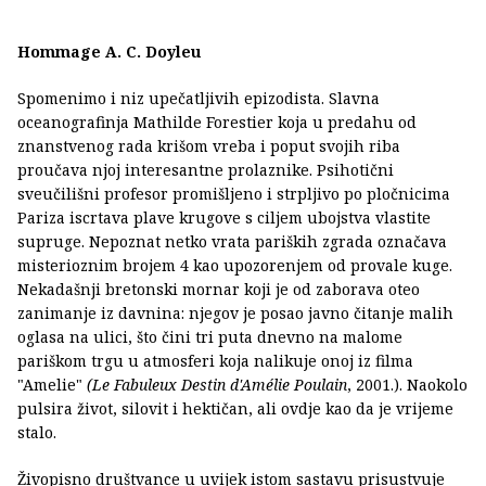
Hommage A. C. Doyleu
Spomenimo i niz upečatljivih epizodista. Slavna
oceanografinja Mathilde Forestier koja u predahu od
znanstvenog rada krišom vreba i poput svojih riba
proučava njoj interesantne prolaznike. Psihotični
sveučilišni profesor promišljeno i strpljivo po pločnicima
Pariza iscrtava plave krugove s ciljem ubojstva vlastite
supruge. Nepoznat netko vrata pariških zgrada označava
misterioznim brojem 4 kao upozorenjem od provale kuge.
Nekadašnji bretonski mornar koji je od zaborava oteo
zanimanje iz davnina: njegov je posao javno čitanje malih
oglasa na ulici, što čini tri puta dnevno na malome
pariškom trgu u atmosferi koja nalikuje onoj iz filma
"Amelie"
(Le Fabuleux Destin d'Amélie Poulain
, 2001.). Naokolo
pulsira život, silovit i hektičan, ali ovdje kao da je vrijeme
stalo.
Živopisno društvance u uvijek istom sastavu prisustvuje