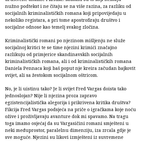
nužno podtekst i ne čitaju se na više razina, za razliku od
socijalnih kriminalističkih romana koji pripovijedaju u
nekoliko registara, a pri tome apostrofiraju društvo i
socijalne odnose kao temelj svakog zločina.
Kriminalistički romani po njezinom mišljenju ne služe
socijalnoj kritici te se time njezini krimići značajno
razlikuju od primjerice skandinavskih socijalnih
kriminalističkih romana, ali i od kriminalističkih romana
Daniela Pennaca koji baš poput nje kreira začudan bajkovit
svijet, ali sa žestokom socijalnom oštricom.
No, je li uistinu tako? Je li svijet Fred Vargas doista tako
jednoslojan? Nije li njezina proza zapravo
egzistencijalistička alegorija i prikrivena kritika društva?
Fikcija Fred Vargas podsjeća na priče o igračkama koje noću
ožive i proživljavaju avanture dok mi spavamo. Na tragu
toga imamo osjećaj da su Vargasičini romani smješteni u
neki međuprostor, paralelnu dimenziju, iza zrcala gdje je
sve moguće. Njezini su likovi izmješteni iz suvremene