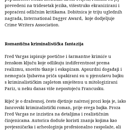
prevedeni na tridesetak jezika, višestruko ekranizirani i
popraćeni odličnim kritikama. Dobitnica je triju uglednih
nagrada, International Dagger Award, koje dodjeljuje
Crime Writers Association.
Romantična kriminalistička fantazija
Fred Vargas ispisuje poetične i šarmantne krimiće u
ženskom ključu koje odlikuju indiferentnost prema
realizmu, snovito tkanje i eskapizam. Apsurdni događaji i
nemoguća ljubavna priča upakirani su u pjenušavu bajku
s kriminalističkim zapletom smještenu u mitologizirani
Pariz, u neku danas više nepostojeću Francusku.
Riječ je o dražesnoj, često djetinje naivnoj prozi koja je, iako
žanrovski kriminalistički roman, prije svega bajka. Proza
Fred Vargas ne inzistira na detaljima i realističnim
činjenicama. Autorica doduše koristi znanja kojima kao
povjesničarka i arheologinja profesionalno raspolaže, ali