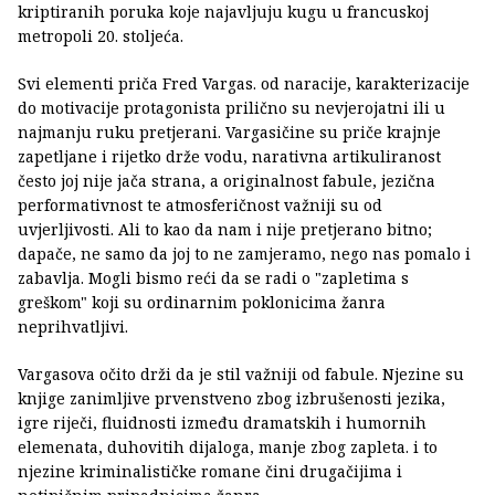
kriptiranih poruka koje najavljuju kugu u francuskoj
metropoli 20. stoljeća.
Svi elementi priča Fred Vargas. od naracije, karakterizacije
do motivacije protagonista prilično su nevjerojatni ili u
najmanju ruku pretjerani. Vargasičine su priče krajnje
zapetljane i rijetko drže vodu, narativna artikuliranost
često joj nije jača strana, a originalnost fabule, jezična
performativnost te atmosferičnost važniji su od
uvjerljivosti. Ali to kao da nam i nije pretjerano bitno;
dapače, ne samo da joj to ne zamjeramo, nego nas pomalo i
zabavlja. Mogli bismo reći da se radi o "zapletima s
greškom" koji su ordinarnim poklonicima žanra
neprihvatljivi.
Vargasova očito drži da je stil važniji od fabule. Njezine su
knjige zanimljive prvenstveno zbog izbrušenosti jezika,
igre riječi, fluidnosti između dramatskih i humornih
elemenata, duhovitih dijaloga, manje zbog zapleta. i to
njezine kriminalističke romane čini drugačijima i