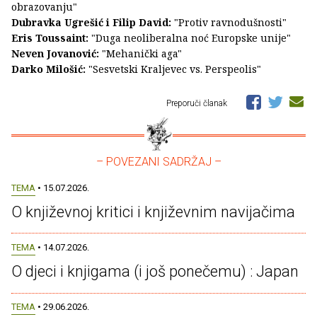
obrazovanju"
Dubravka Ugrešić i Filip David:
"Protiv ravnodušnosti"
Eris Toussaint:
"Duga neoliberalna noć Europske unije"
Neven Jovanović:
"Mehanički aga"
Darko Milošić:
"Sesvetski Kraljevec vs. Perspeolis"
Preporuči članak
– POVEZANI SADRŽAJ –
TEMA
• 15.07.2026.
O književnoj kritici i književnim navijačima
TEMA
• 14.07.2026.
O djeci i knjigama (i još ponečemu) : Japan
TEMA
• 29.06.2026.