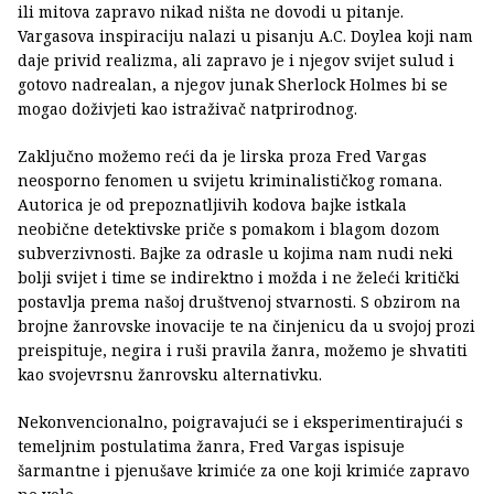
ili mitova zapravo nikad ništa ne dovodi u pitanje.
Vargasova inspiraciju nalazi u pisanju A.C. Doylea koji nam
daje privid realizma, ali zapravo je i njegov svijet sulud i
gotovo nadrealan, a njegov junak Sherlock Holmes bi se
mogao doživjeti kao istraživač natprirodnog.
Zaključno možemo reći da je lirska proza Fred Vargas
neosporno fenomen u svijetu kriminalističkog romana.
Autorica je od prepoznatljivih kodova bajke istkala
neobične detektivske priče s pomakom i blagom dozom
subverzivnosti. Bajke za odrasle u kojima nam nudi neki
bolji svijet i time se indirektno i možda i ne želeći kritički
postavlja prema našoj društvenoj stvarnosti. S obzirom na
brojne žanrovske inovacije te na činjenicu da u svojoj prozi
preispituje, negira i ruši pravila žanra, možemo je shvatiti
kao svojevrsnu žanrovsku alternativku.
Nekonvencionalno, poigravajući se i eksperimentirajući s
temeljnim postulatima žanra, Fred Vargas ispisuje
šarmantne i pjenušave krimiće za one koji krimiće zapravo