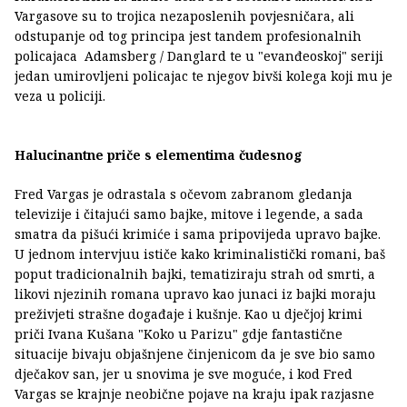
Vargasove su to trojica nezaposlenih povjesničara, ali
odstupanje od tog principa jest tandem profesionalnih
policajaca Adamsberg / Danglard te u "evanđeoskoj" seriji
jedan umirovljeni policajac te njegov bivši kolega koji mu je
veza u policiji.
Halucinantne priče s elementima čudesnog
Fred Vargas je odrastala s očevom zabranom gledanja
televizije i čitajući samo bajke, mitove i legende, a sada
smatra da pišući krimiće i sama pripovijeda upravo bajke.
U jednom intervjuu ističe kako kriminalistički romani, baš
poput tradicionalnih bajki, tematiziraju strah od smrti, a
likovi njezinih romana upravo kao junaci iz bajki moraju
preživjeti strašne događaje i kušnje. Kao u dječjoj krimi
priči Ivana Kušana "Koko u Parizu" gdje fantastične
situacije bivaju objašnjene činjenicom da je sve bio samo
dječakov san, jer u snovima je sve moguće, i kod Fred
Vargas se krajnje neobične pojave na kraju ipak razjasne