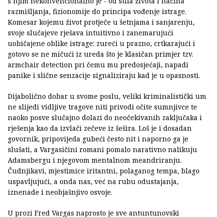
s njim nekonvencionalno je - od stila života i načina
razmišljanja, fizionomije do principa vođenje istrage.
Komesar kojemu život protječe u šetnjama i sanjarenju,
svoje slučajeve rješava intuitivno i zanemarujući
uobičajene oblike istrage: zureći u prazno, crtkarajući i
gotovo se ne mičući iz ureda što je klasičan primjer tzv.
armchair detection pri čemu mu predosjećaji, napadi
panike i slične senzacije signaliziraju kad je u opasnosti.
Dijabolično dobar u svome poslu, veliki kriminalistički um
ne slijedi vidljive tragove niti privodi očite sumnjivce te
naoko posve slučajno dolazi do neočekivanih zaključaka i
rješenja kao da izvlači
zečeve iz šešira. Loš je i dosadan
govornik, pripovijeda gubeći često nit i naporno ga je
slušati, a Vargasičini romani pomalo narativno nalikuju
Adamsbergu i njegovom mentalnom meandriranju.
Čudnjikavi, mjestimice iritantni, polaganog tempa, blago
uspavljujući, a onda nas, već na rubu odustajanja,
iznenade i neobjašnjivo osvoje.
U prozi Fred Vargas naprosto je sve antuntunovski