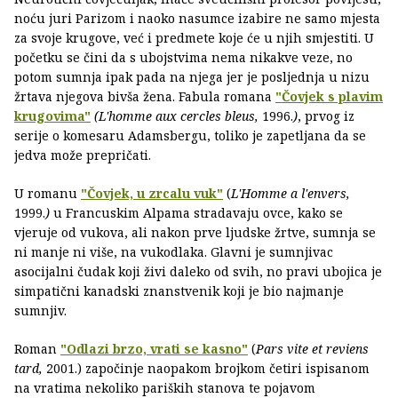
noću juri Parizom i naoko nasumce izabire ne samo mjesta
za svoje krugove, već i predmete koje će u njih smjestiti. U
početku se čini da s ubojstvima nema nikakve veze, no
potom sumnja ipak pada na njega jer je posljednja u nizu
žrtava njegova bivša žena. Fabula romana
"Čovjek s plavim
krugovima"
(L'homme aux cercles bleus,
1996.
)
, prvog iz
serije o komesaru Adamsbergu, toliko je zapetljana da se
jedva može prepričati.
U romanu
"Čovjek, u zrcalu vuk"
(
L'Homme a l'envers,
1999.
)
u Francuskim Alpama stradavaju ovce, kako se
vjeruje od vukova, ali nakon prve ljudske žrtve, sumnja se
ni manje ni više, na vukodlaka. Glavni je sumnjivac
asocijalni čudak koji živi daleko od svih, no pravi ubojica je
simpatični kanadski znanstvenik koji je bio najmanje
sumnjiv.
Roman
"Odlazi brzo, vrati se kasno"
(
Pars vite et reviens
tard,
2001.) započinje naopakom brojkom četiri ispisanom
na vratima nekoliko pariških stanova te pojavom