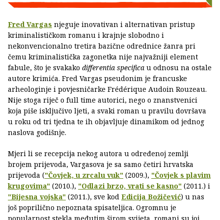
Fred Vargas
njeguje inovativan i alternativan pristup
kriminalističkom romanu i krajnje slobodno i
nekonvencionalno tretira bazične odrednice žanra pri
čemu kriminalistička zagonetka nije najvažniji element
fabule, što je svakako
differentia specifica
u odnosu na ostale
autore krimića. Fred Vargas pseudonim je francuske
arheologinje i povjesničarke Frédérique Audoin Rouzeau.
Nije stoga riječ o full time autorici, nego o znanstvenici
koja piše isključivo ljeti, a svaki roman u pravilu dovršava
u roku od tri tjedna te ih objavljuje dinamikom od jednog
naslova godišnje.
Mjeri li se recepcija nekog autora u određenoj zemlji
brojem prijevoda, Vargasova je sa samo četiri hrvatska
prijevoda (
"Čovjek, u zrcalu vuk"
(2009.),
"Čovjek s plavim
krugovima"
(2010.),
"Odlazi brzo, vrati se kasno"
(2011.) i
"Bijesna vojska"
(2011.), sve kod
Edicija Božičević
) u nas
još poprilično nepoznata spisateljica. Ogromnu je
popularnost stekla međutim širom svijeta, romani su joj