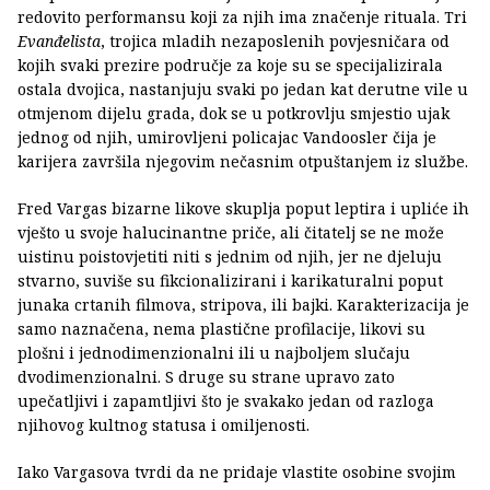
redovito performansu koji za njih ima značenje rituala. Tri
Evanđelista
, trojica mladih nezaposlenih povjesničara od
kojih svaki prezire područje za koje su se specijalizirala
ostala dvojica, nastanjuju svaki po jedan kat derutne vile u
otmjenom dijelu grada, dok se u potkrovlju smjestio ujak
jednog od njih, umirovljeni policajac Vandoosler čija je
karijera završila njegovim nečasnim otpuštanjem iz službe.
Fred Vargas bizarne likove skuplja poput leptira i upliće ih
vješto u svoje halucinantne priče, ali čitatelj se ne može
uistinu poistovjetiti niti s jednim od njih, jer ne djeluju
stvarno, suviše su fikcionalizirani i karikaturalni poput
junaka crtanih filmova, stripova, ili bajki. Karakterizacija je
samo naznačena, nema plastične profilacije, likovi su
plošni i jednodimenzionalni ili u najboljem slučaju
dvodimenzionalni. S druge su strane upravo zato
upečatljivi i zapamtljivi što je svakako jedan od razloga
njihovog kultnog statusa i omiljenosti.
Iako Vargasova tvrdi da ne pridaje vlastite osobine svojim