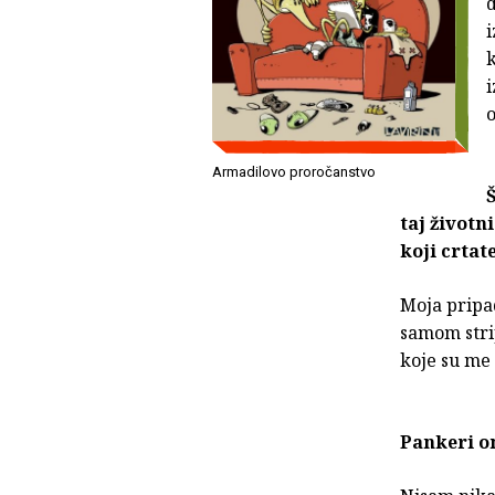
d
i
k
i
o
Armadilovo proročanstvo
taj životn
koji crtat
Moja pripad
samom strip
koje su me 
Pankeri o