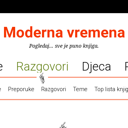
Moderna vremena
Pogledaj... sve je puno knjiga.
e
Razgovori
Djeca
e
Preporuke
Razgovori
Teme
Top lista knji