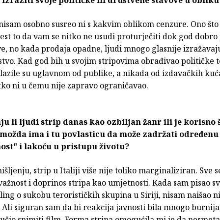
 izraziti svoje političke ili društvene stavove u obliku
 nisam osobno susreo ni s kakvim oblikom cenzure. Ono št
jest to da vam se nitko ne usudi proturječiti dok god dobro
e, no kada prodaja opadne, ljudi mnogo glasnije izražavaj
stvo. Kad god bih u svojim stripovima obrađivao političke 
lazile su uglavnom od publike, a nikada od izdavačkih kuć
tko ni u čemu nije zapravo ograničavao.
ju li ljudi strip danas kao ozbiljan žanr ili je korisno 
 možda ima i tu povlasticu da može zadržati određenu
ost" i lakoću u pristupu životu?
ljenju, strip u Italiji više nije toliko marginaliziran. Sve s
ažnost i doprinos stripa kao umjetnosti. Kada sam pisao sv
ing o sukobu terorističkih skupina u Siriji, nisam naišao ni
. Ali siguran sam da bi reakcija javnosti bila mnogo burnij
učio snimiti film. Forma stripa omogućila mi je da nesmet