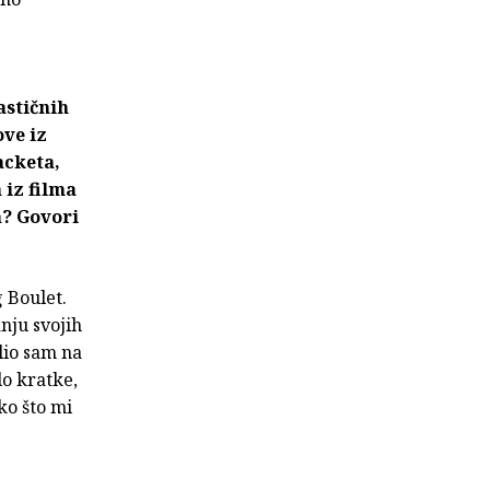
astičnih
ove iz
acketa,
 iz filma
a? Govori
 Boulet.
anju svojih
lio sam na
lo kratke,
ko što mi