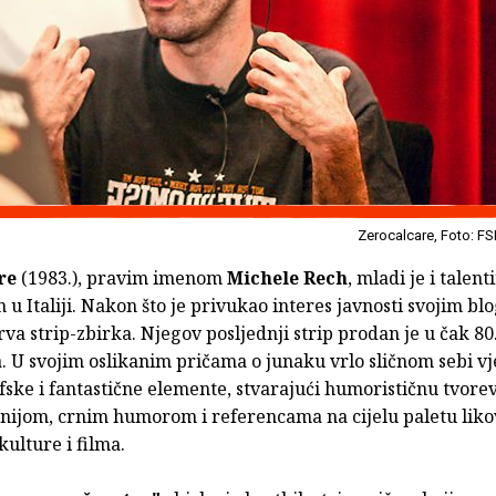
Zerocalcare, Foto: F
re
(1983.), pravim imenom
Michele Rech
, mladi je i talent
 u Italiji. Nakon što je privukao interes javnosti svojim bl
rva strip-zbirka. Njegov posljednji strip prodan je u čak 80
 U svojim oslikanim pričama o junaku vrlo sličnom sebi vj
ske i fantastične elemente, stvarajući humorističnu tvore
onijom, crnim humorom i referencama na cijelu paletu liko
ulture i filma.