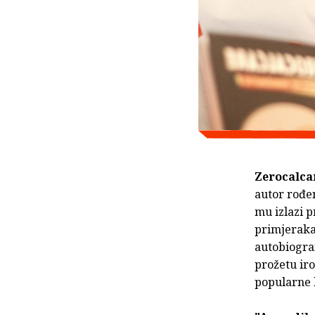
Zerocalca
autor rođen
mu izlazi p
primjeraka.
autobiograf
prožetu ir
popularne k