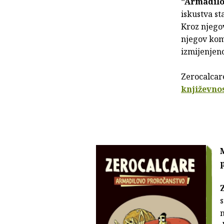
"Armadilo
iskustva st
Kroz njegov
njegov komi
izmijenjen
Zerocalcar
književnos
s
n