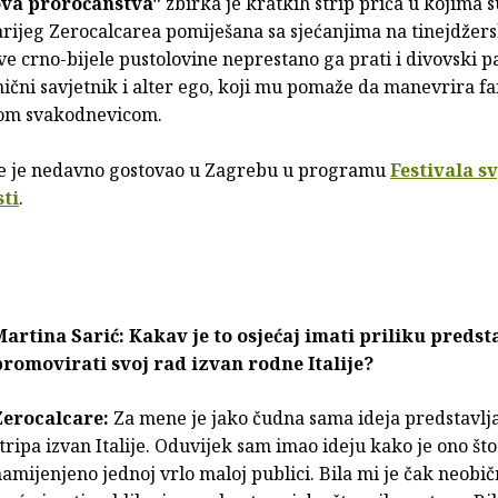
va proročanstva"
zbirka je kratkih strip priča u kojima 
arijeg Zerocalcarea pomiješana sa sjećanjima na tinejdžer
e crno-bijele pustolovine neprestano ga prati i divovski p
čni savjetnik i alter ego, koji mu pomaže da manevrira fa
om svakodnevicom.
e je nedavno gostovao u Zagrebu u programu
Festivala s
ti
.
Martina Sarić: Kakav je to osjećaj imati priliku predsta
promovirati svoj rad izvan rodne Italije?
Zerocalcare:
Za mene je jako čudna sama ideja predstavl
tripa izvan Italije. Oduvijek sam imao ideju kako je ono št
amijenjeno jednoj vrlo maloj publici. Bila mi je čak neobi