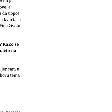
o mi je
ove, a
ka da uopće
ga kvarta, a
čina života.
? Kako se
 način na
m jer sam u
izboru tema