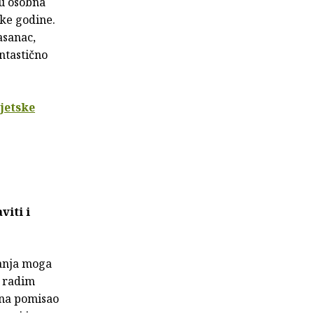
su osobna
ske godine.
asanac,
ntastično
vjetske
viti i
janja moga
o radim
čna pomisao