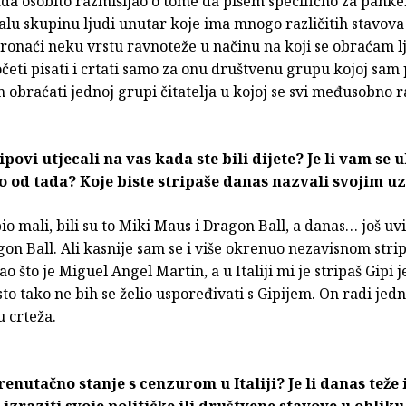
a osobito razmišljao o tome da pišem specifično za panker
lu skupinu ljudi unutar koje ima mnogo različitih stavova 
pronaći neku vrstu ravnoteže u načinu na koji se obraćam 
očeti pisati i crtati samo za onu društvenu grupu kojoj sa
m obraćati jednoj grupi čitatelja u kojoj se svi međusobno r
ipovi utjecali na vas kada ste bili dijete? Je li vam se 
o od tada? Koje biste stripaše danas nazvali svojim u
o mali, bili su to Miki Maus i Dragon Ball, a danas… još uv
on Ball. Ali kasnije sam se i više okrenuo nezavisnom strip
o što je Miguel Angel Martin, a u Italiji mi je stripaš Gipi 
isto tako ne bih se želio uspoređivati s Gipijem. On radi jed
 crteža.
renutačno stanje s cenzurom u Italiji? Je li danas teže i