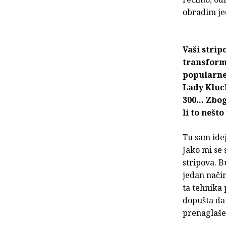
obradim jed
Vaši strip
transforma
popularne 
Lady Kluc
300... Zbo
li to nešt
Tu sam ide
Jako mi se 
stripova. B
jedan način
ta tehnika 
dopušta da 
prenaglaše