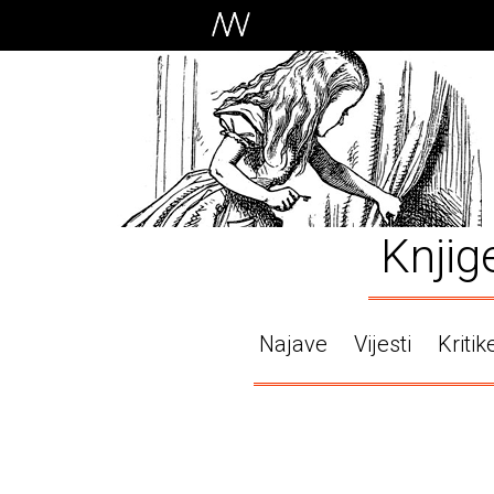
Knjig
Najave
Vijesti
Kritik