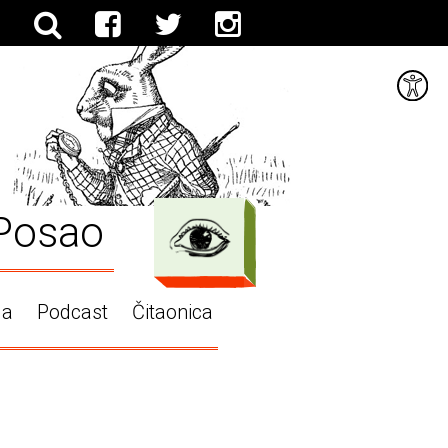
Posao
ga
Podcast
Čitaonica