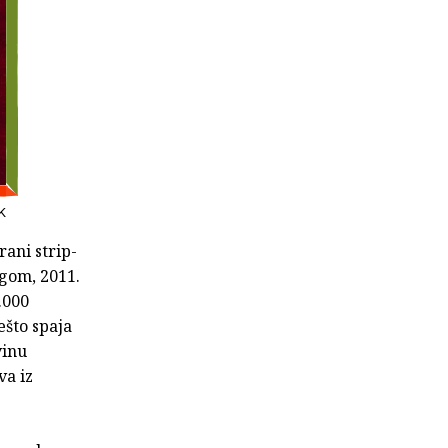
SK
irani strip-
ogom, 2011.
.000
ešto spaja
vinu
va iz