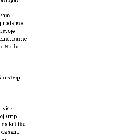
 stripa?
o sam
 prodajete
u svoje
teme, burne
a. No do
što strip
e više
oj strip
 na kritiku
a da sam,
ano