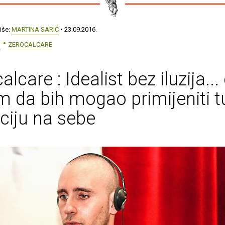
iše:
MARTINA SARIĆ
• 23.09.2016.
H
ZEROCALCARE
lcare : Idealist bez iluzija...
m da bih mogao primijeniti t
iciju na sebe