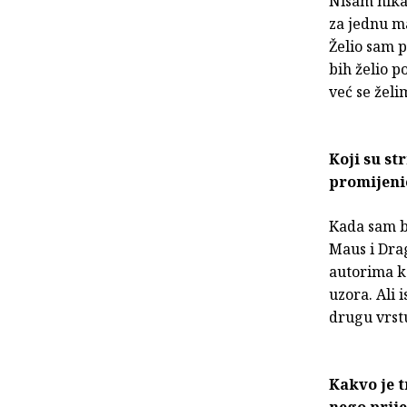
Nisam nikad
za jednu ma
Želio sam 
bih želio p
već se želi
Koji su str
promijeni
Kada sam bi
Maus i Drag
autorima ka
uzora. Ali 
drugu vrstu
Kakvo je t