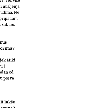
e, već više
i mišljenja.
ljudima. Ne
m pripadam,
azlikuju.
ukus
zorima?
ijek Miki
u i
jedan od
nu posve
li lakše