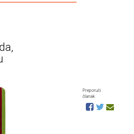
 da,
u
Preporuči
članak