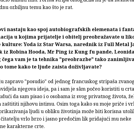
nu ozbiljnu temu kao što je rat.
ovi nastaju kao spoj autobiografskih elemenata i fant
cija u kojima prijatelje i obitelj preobražavate u lik
kulture: Yoda iz Star Warsa, narednik iz Full Metal J
k iz Robina Hooda, Mr Ping iz Kung fu pande, Leonida
g čega vam je ta tehnika "preobrazbe" tako zanimljiv
o o tome kako te ljude zaista doživljavate?
ju zapravo "posudio" od jednog francuskog stripaša zvanog
svidjela njegova ideja, pa i sam je sâm počeo koristiti u crt
udući da sam pisao i o osobama iz svog privatnog života, že
 zaštititi njihovu intimu. Osim toga kako su moje priče i vr
prikazivanja ljudi u obliku životinja može biti korisna utoli
čitatelju vrlo brzo i jasno predočim lik pridajući mu neke
ne karakterne crte.