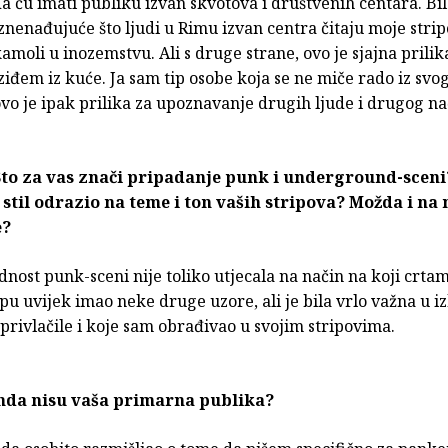
a ću imati publiku izvan skvotova i društvenih centara. Bil
znenađujuće što ljudi u Rimu izvan centra čitaju moje strip
amoli u inozemstvu. Ali s druge strane, ovo je sjajna prili
ziđem iz kuće. Ja sam tip osobe koja se ne miče rado iz svo
vo je ipak prilika za upoznavanje drugih ljude i drugog na
Što za vas znači pripadanje punk i underground-sceni
i stil odrazio na teme i ton vaših stripova? Možda i na
e?
nost punk-sceni nije toliko utjecala na način na koji crta
u uvijek imao neke druge uzore, ali je bila vrlo važna u 
privlačile i koje sam obrađivao u svojim stripovima.
nda nisu vaša primarna publika?