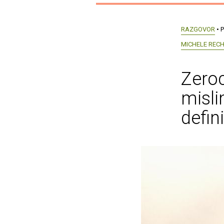
RAZGOVOR
• P
MICHELE REC
Zeroca
misli
defin