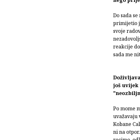
nego prije
Do sada se
primijetio 
svoje radov
nezadovolj
reakcije do
sada me ni
Doživljava
još uvijek
"neozbiljn
Po mome miš
uvažavaju v
Kobane Call
ni na otpor
recimo, odl