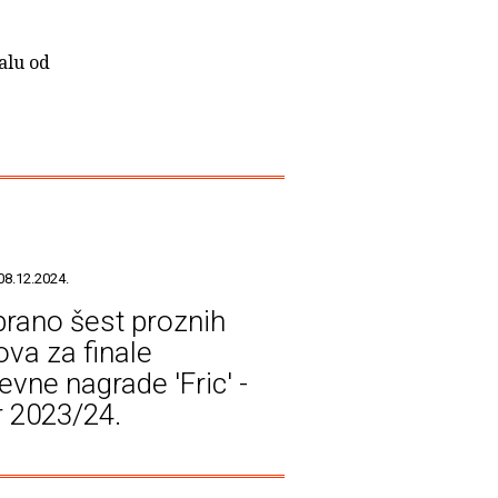
alu od
08.12.2024.
rano šest proznih
ova za finale
evne nagrade 'Fric' -
r 2023/24.