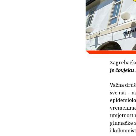
Zagrebačko
je čovjeku
Važna društ
sve nas – n
epidemiološ
vremenima u
umjetnost 
glumačke z
i kolumnist