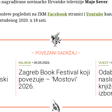
 nagrađivane novinarke Hrvatske televizije
Maje Sever
.
možete pogledati na ZKM
Facebook
stranici i
Youtube
kan
 studenog 2020. u 18 sati.
– POVEZANI SADRŽAJ –
NAJAVA
• 05.05.2026.
VIJEST
• 
Zagreb Book Festival koji
Odab
ski
povezuje – 'Mostovi'
nasl
2026.
knjiž
izbo