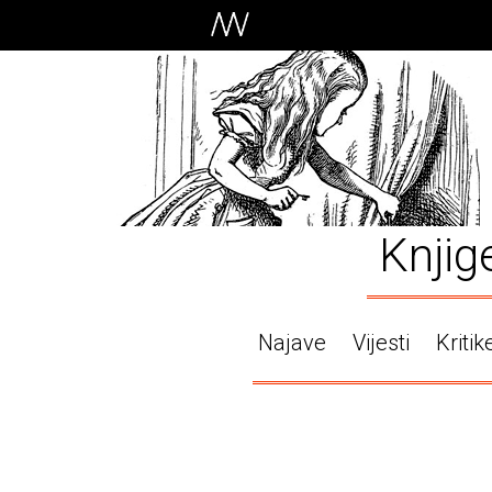
Knjig
Najave
Vijesti
Kritik