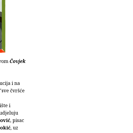
ivom
Čovjek
cija i na
"sve čvršće
šte i
udjeluju
ović
, pisac
Jokić
, uz