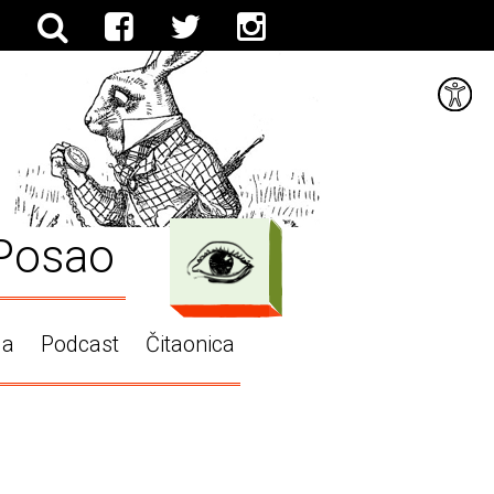
Posao
ga
Podcast
Čitaonica