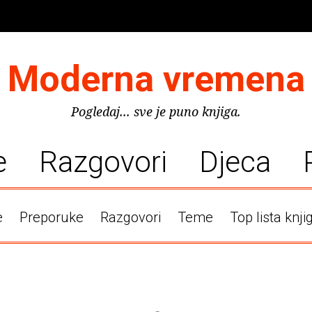
Moderna vremena
Pogledaj... sve je puno knjiga.
e
Razgovori
Djeca
e
Preporuke
Razgovori
Teme
Top lista knji