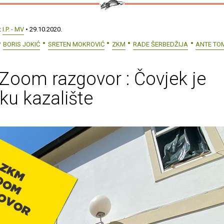
:
I.P. - MV
• 29.10.2020.
BORIS JOKIĆ
SRETEN MOKROVIĆ
ZKM
RADE ŠERBEDŽIJA
ANTE TO
oom razgovor : Čovjek je
ku kazalište