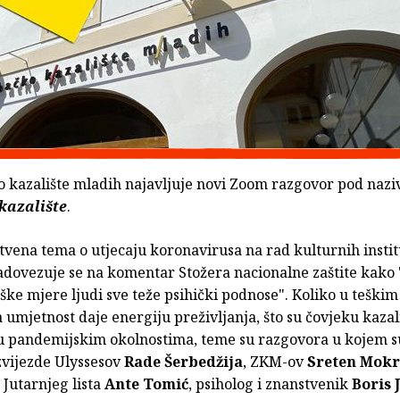
 kazalište mladih najavljuje novi Zoom razgovor pod naz
 kazalište
.
vena tema o utjecaju koronavirusa na rad kulturnih institu
adovezuje se na komentar Stožera nacionalne zaštite kako 
ke mjere ljudi sve teže psihički podnose". Koliko u teškim
mjetnost daje energiju preživljanja, što su čovjeku kazali
u pandemijskim okolnostima, teme su razgovora u kojem s
vijezde Ulyssesov
Rade Šerbedžija
, ZKM-ov
Sreten Mokr
 Jutarnjeg lista
Ante Tomić
, psiholog i znanstvenik
Boris 