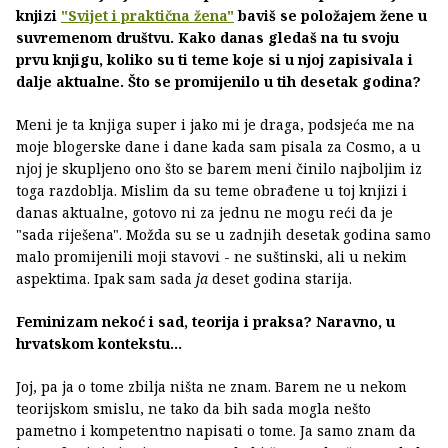
knjizi
"Svijet i praktična žena"
baviš se položajem žene u
suvremenom društvu. Kako danas gledaš na tu svoju
prvu knjigu, koliko su ti teme koje si u njoj zapisivala i
dalje aktualne. Što se promijenilo u tih desetak godina?
Meni je ta knjiga super i jako mi je draga, podsjeća me na
moje blogerske dane i dane kada sam pisala za Cosmo, a u
njoj je skupljeno ono što se barem meni činilo najboljim iz
toga razdoblja. Mislim da su teme obrađene u toj knjizi i
danas aktualne, gotovo ni za jednu ne mogu reći da je
"sada riješena". Možda su se u zadnjih desetak godina samo
malo promijenili moji stavovi - ne suštinski, ali u nekim
aspektima. Ipak sam sada
ja
deset godina starija.
Feminizam nekoć i sad, teorija i praksa? Naravno, u
hrvatskom kontekstu...
Joj, pa ja o tome zbilja ništa ne znam. Barem ne u nekom
teorijskom smislu, ne tako da bih sada mogla nešto
pametno i kompetentno napisati o tome. Ja samo znam da