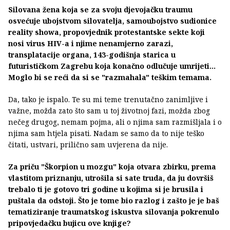
Silovana žena koja se za svoju djevojačku traumu
osvećuje ubojstvom silovatelja, samoubojstvo sudionice
reality showa, propovjednik protestantske sekte koji
nosi virus HIV-a i njime nenamjerno zarazi,
transplatacije organa, 143-godišnja starica u
futurističkom Zagrebu koja konačno odlučuje umrijeti...
Moglo bi se reći da si se "razmahala" teškim temama.
Da, tako je ispalo. Te su mi teme trenutačno zanimljive i
važne, možda zato što sam u toj životnoj fazi, možda zbog
nečeg drugog, nemam pojma, ali o njima sam razmišljala i o
njima sam htjela pisati. Nadam se samo da to nije teško
čitati, ustvari, prilično sam uvjerena da nije.
Za priču "Škorpion u mozgu" koja otvara zbirku, prema
vlastitom priznanju, utrošila si sate truda, da ju dovršiš
trebalo ti je gotovo tri godine u kojima si je brusila i
puštala da odstoji. Što je tome bio razlog i zašto je je baš
tematiziranje traumatskog iskustva silovanja pokrenulo
pripovjedačku bujicu ove knjige?