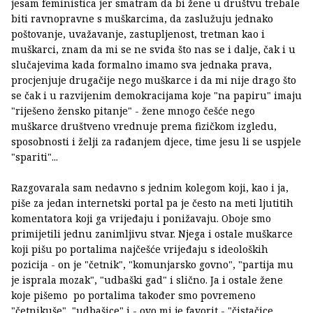
jesam feministica jer smatram da bi žene u društvu trebale
biti ravnopravne s muškarcima, da zaslužuju jednako
poštovanje, uvažavanje, zastupljenost, tretman kao i
muškarci, znam da mi se ne sviđa što nas se i dalje, čak i u
slučajevima kada formalno imamo sva jednaka prava,
procjenjuje drugačije nego muškarce i da mi nije drago što
se čak i u razvijenim demokracijama koje "na papiru" imaju
"riješeno žensko pitanje" - žene mnogo češće nego
muškarce društveno vrednuje prema fizičkom izgledu,
sposobnosti i želji za rađanjem djece, time jesu li se uspjele
"spariti"...
Razgovarala sam nedavno s jednim kolegom koji, kao i ja,
piše za jedan internetski portal pa je često na meti ljutitih
komentatora koji ga vrijeđaju i ponižavaju. Oboje smo
primijetili jednu zanimljivu stvar. Njega i ostale muškarce
koji pišu po portalima najčešće vrijeđaju s ideoloških
pozicija - on je "četnik", "komunjarsko govno", "partija mu
je isprala mozak", "udbaški gad" i slično. Ja i ostale žene
koje pišemo po portalima također smo povremeno
"četnikuše", "udbašice" i - ovo mi je favorit - "čistačice