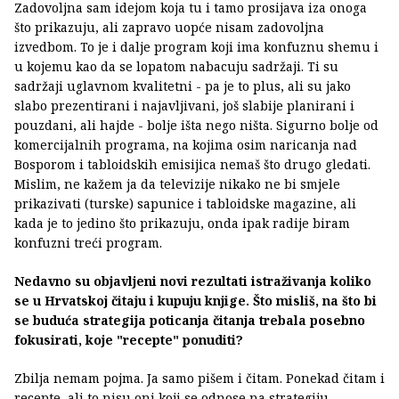
Zadovoljna sam idejom koja tu i tamo prosijava iza onoga
što prikazuju, ali zapravo uopće nisam zadovoljna
izvedbom. To je i dalje program koji ima konfuznu shemu i
u kojemu kao da se lopatom nabacuju sadržaji. Ti su
sadržaji uglavnom kvalitetni - pa je to plus, ali su jako
slabo prezentirani i najavljivani, još slabije planirani i
pouzdani, ali hajde - bolje išta nego ništa. Sigurno bolje od
komercijalnih programa, na kojima osim naricanja nad
Bosporom i tabloidskih emisijica nemaš što drugo gledati.
Mislim, ne kažem ja da televizije nikako ne bi smjele
prikazivati (turske) sapunice i tabloidske magazine, ali
kada je to jedino što prikazuju, onda ipak radije biram
konfuzni treći program.
Nedavno su objavljeni novi rezultati istraživanja koliko
se u Hrvatskoj čitaju i kupuju knjige. Što misliš, na što bi
se buduća strategija poticanja čitanja trebala posebno
fokusirati, koje "recepte" ponuditi?
Zbilja nemam pojma. Ja samo pišem i čitam. Ponekad čitam i
recepte, ali to nisu oni koji se odnose na strategiju