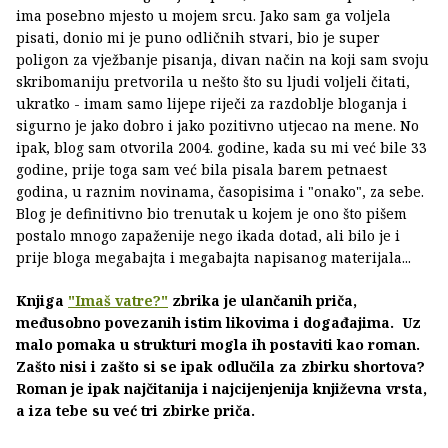
ima posebno mjesto u mojem srcu. Jako sam ga voljela
pisati, donio mi je puno odličnih stvari, bio je super
poligon za vježbanje pisanja, divan način na koji sam svoju
skribomaniju pretvorila u nešto što su ljudi voljeli čitati,
ukratko - imam samo lijepe riječi za razdoblje bloganja i
sigurno je jako dobro i jako pozitivno utjecao na mene. No
ipak, blog sam otvorila 2004. godine, kada su mi već bile 33
godine, prije toga sam već bila pisala barem petnaest
godina, u raznim novinama, časopisima i "onako", za sebe.
Blog je definitivno bio trenutak u kojem je ono što pišem
postalo mnogo zapaženije nego ikada dotad, ali bilo je i
prije bloga megabajta i megabajta napisanog materijala...
Knjiga
"Imaš vatre?"
zbrika je ulančanih priča,
međusobno povezanih istim likovima i događajima. Uz
malo pomaka u strukturi mogla ih postaviti kao roman.
Zašto nisi i zašto si se ipak odlučila za zbirku shortova?
Roman je ipak najčitanija i najcijenjenija književna vrsta,
a iza tebe su već tri zbirke priča.