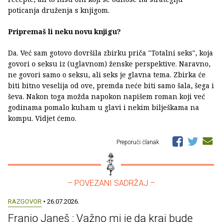
poticanja druženja s knjigom.
Pripremaš li neku novu knjigu?
Da. Već sam gotovo dovršila zbirku priča "Totalni seks", koja
govori o seksu iz (uglavnom) ženske perspektive. Naravno,
ne govori samo o seksu, ali seks je glavna tema. Zbirka će
biti bitno veselija od ove, premda neće biti samo šala, šega i
ševa. Nakon toga možda napokon napišem roman koji već
godinama pomalo kuham u glavi i nekim bilješkama na
kompu. Vidjet ćemo.
Preporuči članak
– POVEZANI SADRŽAJ –
RAZGOVOR
• 26.07.2026.
Franjo Janeš : Važno mi je da kraj bude