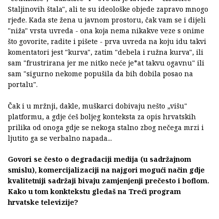
Staljinovih štala", ali te su ideološke objede zapravo mnogo
rjeđe. Kada ste žena u javnom prostoru, čak vam se i dijeli
"niža" vrsta uvreda - ona koja nema nikakve veze s onime
što govorite, radite i pišete - prva uvreda na koju idu takvi
komentatori jest "kurva", zatim "debela i ružna kurva", ili
sam "frustrirana jer me nitko neće je*at takvu ogavnu" ili
sam "sigurno nekome popušila da bih dobila posao na
portalu".
Čak i u mržnji, dakle, muškarci dobivaju nešto „višu"
platformu, a gdje ćeš boljeg konteksta za opis hrvatskih
prilika od onoga gdje se nekoga stalno zbog nečega mrzi i
ljutito ga se verbalno napada...
Govori se često o degradaciji medija (u sadržajnom
smislu), komercijalizaciji na najgori mogući način gdje
kvalitetniji sadržaji bivaju zamjenjenji prečesto i boflom.
Kako u tom konktekstu gledaš na Treći program
hrvatske televizije?