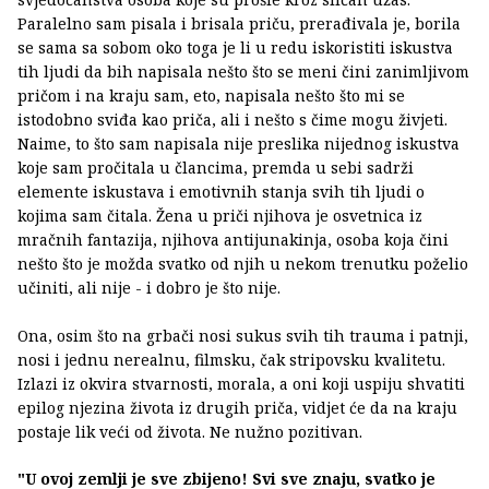
Paralelno sam pisala i brisala priču, prerađivala je, borila
se sama sa sobom oko toga je li u redu iskoristiti iskustva
tih ljudi da bih napisala nešto što se meni čini zanimljivom
pričom i na kraju sam, eto, napisala nešto što mi se
istodobno sviđa kao priča, ali i nešto s čime mogu živjeti.
Naime, to što sam napisala nije preslika nijednog iskustva
koje sam pročitala u člancima, premda u sebi sadrži
elemente iskustava i emotivnih stanja svih tih ljudi o
kojima sam čitala. Žena u priči njihova je osvetnica iz
mračnih fantazija, njihova antijunakinja, osoba koja čini
nešto što je možda svatko od njih u nekom trenutku poželio
učiniti, ali nije - i dobro je što nije.
Ona, osim što na grbači nosi sukus svih tih trauma i patnji,
nosi i jednu nerealnu, filmsku, čak stripovsku kvalitetu.
Izlazi iz okvira stvarnosti, morala, a oni koji uspiju shvatiti
epilog njezina života iz drugih priča, vidjet će da na kraju
postaje lik veći od života. Ne nužno pozitivan.
"U ovoj zemlji je sve zbijeno! Svi sve znaju, svatko je