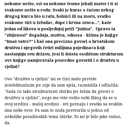
nekome nešto, svi su nekome tvome jebali mater i ti si
svakome nešto u rodu. Svaki je kurac s čaćom nekog
drugog kurca bio u ratu, bolnici ili na moru, svatko
svakome viri u želudac, dupe i krvna zrnca...", kaže
jedan od likova u posljednjoj priči "Južina". Upravo ta
"zbijenost" događaja, motiva, odnosa - kičma je knjige
"Imaš vatre?" i baš ona precizno govori o hrvatskom
društvu i njegovih četiri milijuna pojedinaca koji
nastanjuju ovu državu. Jesi li doista osobitom strukturom
ove knjige namjeravala posredno govoriti i o društvu u
cjelini?
Ovo "društvo u cjelini" mi se čini malo previše
intelektualnim jer nije da sam sjela, razmislila i odlučila:
"Sada ću tako strukturirati zbirku jer želim da govori o
društvu u cjelini", nego me više vodio neki filing da se u
ovoj sredini - maloj sredini - svi poznaju i svatko sa svakim
ima neke veze. Pa sam to onda pretvorila u jednu od
nekoliko pozadinskih tema zbirke. To mi je bilo jako važno,
da.