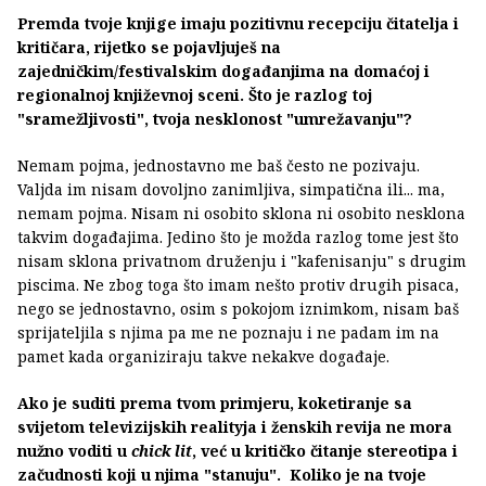
Premda tvoje knjige imaju pozitivnu recepciju čitatelja i
kritičara, rijetko se pojavljuješ na
zajedničkim/festivalskim događanjima na domaćoj i
regionalnoj književnoj sceni. Što je razlog toj
"sramežljivosti", tvoja nesklonost "umrežavanju"?
Nemam pojma, jednostavno me baš često ne pozivaju.
Valjda im nisam dovoljno zanimljiva, simpatična ili... ma,
nemam pojma. Nisam ni osobito sklona ni osobito nesklona
takvim događajima. Jedino što je možda razlog tome jest što
nisam sklona privatnom druženju i "kafenisanju" s drugim
piscima. Ne zbog toga što imam nešto protiv drugih pisaca,
nego se jednostavno, osim s pokojom iznimkom, nisam baš
sprijateljila s njima pa me ne poznaju i ne padam im na
pamet kada organiziraju takve nekakve događaje.
Ako je suditi prema tvom primjeru, koketiranje sa
svijetom televizijskih realityja i ženskih revija ne mora
nužno voditi u
chick lit
, već u kritičko čitanje stereotipa i
začudnosti koji u njima "stanuju". Koliko je na tvoje