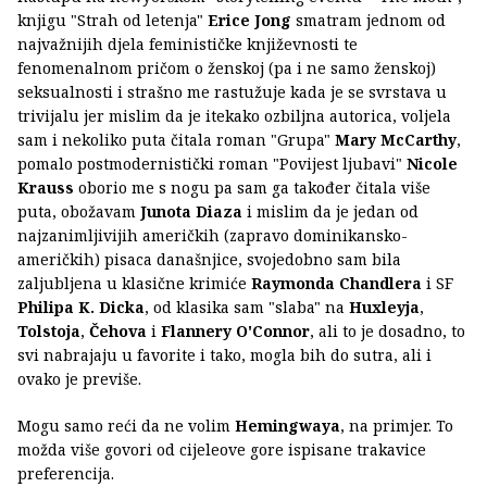
knjigu "Strah od letenja"
Erice Jong
smatram jednom od
najvažnijih djela feminističke književnosti te
fenomenalnom pričom o ženskoj (pa i ne samo ženskoj)
seksualnosti i strašno me rastužuje kada je se svrstava u
trivijalu jer mislim da je itekako ozbiljna autorica, voljela
sam i nekoliko puta čitala roman "Grupa"
Mary McCarthy
,
pomalo postmodernistički roman "Povijest ljubavi"
Nicole
Krauss
oborio me s nogu pa sam ga također čitala više
puta, obožavam
Junota Diaza
i mislim da je jedan od
najzanimljivijih američkih (zapravo dominikansko-
američkih) pisaca današnjice, svojedobno sam bila
zaljubljena u klasične krimiće
Raymonda Chandlera
i SF
Philipa K. Dicka
, od klasika sam "slaba" na
Huxleyja
,
Tolstoja
,
Čehova
i
Flannery O'Connor
, ali to je dosadno, to
svi nabrajaju u favorite i tako, mogla bih do sutra, ali i
ovako je previše.
Mogu samo reći da ne volim
Hemingwaya
, na primjer. To
možda više govori od cijeleove gore ispisane trakavice
preferencija.