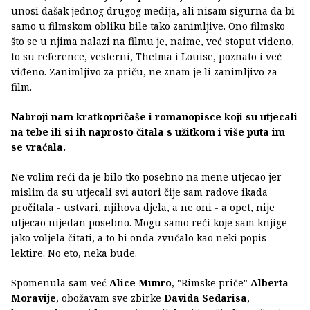
unosi dašak jednog drugog medija, ali nisam sigurna da bi
samo u filmskom obliku bile tako zanimljive. Ono filmsko
što se u njima nalazi na filmu je, naime, već stoput viđeno,
to su reference, vesterni, Thelma i Louise, poznato i već
viđeno. Zanimljivo za priču, ne znam je li zanimljivo za
film.
Nabroji nam kratkopričaše i romanopisce koji su utjecali
na tebe ili si ih naprosto čitala s užitkom i više puta im
se vraćala.
Ne volim reći da je bilo tko posebno na mene utjecao jer
mislim da su utjecali svi autori čije sam radove ikada
pročitala - ustvari, njihova djela, a ne oni - a opet, nije
utjecao nijedan posebno. Mogu samo reći koje sam knjige
jako voljela čitati, a to bi onda zvučalo kao neki popis
lektire. No eto, neka bude.
Spomenula sam već
Alice Munro
, "Rimske priče"
Alberta
Moravije
, obožavam sve zbirke
Davida Sedarisa
,