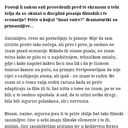
Postoji li nakon sati provedenih pred tv ekranom u tebi
želja da se okušaš u discplini pisanja filmskih i tv
scenarija? Priče u knjizi "Imaš vatre?" dramaturški su
primamljive...
Zanimljivo, često mi postavljaju to pitanje. Nije da sam
izričito protiv tako nečega, ali prvo i prvo, ja osobno ne
znam pisati scenarije. Nikada ih nisam pisala, ne znam
točno kako se pišu ni u najobičnijem, tehničkom smislu,
gdje i kako napišeš kakvu facu ima lik i da je čizmom
šusnuo kamen na putu, na primjer. Pretpostavljam da nije
riječ o razbijanju atoma, ali ipak - ne znam to raditi. Ne
znam ni o čemu valja voditi računa kada se priče
adaptiraju za film ili tv, baš ništa o tome ne znam, pa se ne
bih u to osobno upuštala. A sad, da to učini netko drugi...
bila bih sigurno polaskana, ali i nervozna.
Nisam, naime, sigurna jesu li te priče zbilja baš tako filmski
zanimljive. One u sebi imaju filmske elemente i to ih,
mislim, čini zanimljivijim pričama jer u književnu formu