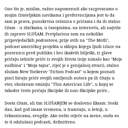
Ono što je, mislim, važno napomenuti ako razgovaramo o
mojim čitateljskim navikama i preferencijama jest to da
sam ja prava, punokrvna ovisnica o pričama i da ih stalno
čitam - u zbirkama, u časopisima, na internetu, ali najviše
ih zapravo SLUŠAM. Pretplaćena sam na nekoliko
pripovjedačkih
podcastova
, prije svih na "The Moth",
podcast američkog projekta u sklopu kojega ljudi izlaze na
pozornicu pred publiku i bez ikakvih bilješki, iz glave
pričaju istinite priče iz svojih života (nije nimalo kao "Moja
sudbina" i "Moja tajna", riječ je o genijalnoj stvari), stalno
slušam New Yorkerov "Fiction Podcast" u kojem poznati
pisci biraju priče svojih omiljenih autora pa ih čitaju u
eter, obožavam emisiju "This American Life", u kojoj se
također često pričaju fikcijske ili non-fikcijske priče...
Dosta čitam, ali tim SLUŠANJEM se doslovno fiksam. Svaki
dan, kad god imam vremena, u tramvaju, u šetnji, u
čekaonicama, svugdje. Ako nešto utječe na mene, onda su
to ti odslušani podcasti, definitivno.