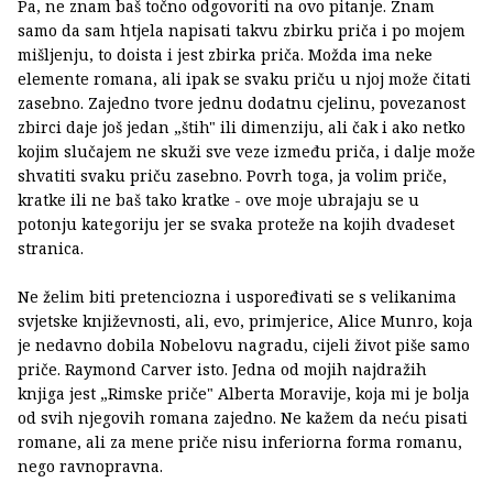
Pa, ne znam baš točno odgovoriti na ovo pitanje. Znam
samo da sam htjela napisati takvu zbirku priča i po mojem
mišljenju, to doista i jest zbirka priča. Možda ima neke
elemente romana, ali ipak se svaku priču u njoj može čitati
zasebno. Zajedno tvore jednu dodatnu cjelinu, povezanost
zbirci daje još jedan „štih" ili dimenziju, ali čak i ako netko
kojim slučajem ne skuži sve veze između priča, i dalje može
shvatiti svaku priču zasebno. Povrh toga, ja volim priče,
kratke ili ne baš tako kratke - ove moje ubrajaju se u
potonju kategoriju jer se svaka proteže na kojih dvadeset
stranica.
Ne želim biti pretenciozna i uspoređivati se s velikanima
svjetske književnosti, ali, evo, primjerice, Alice Munro, koja
je nedavno dobila Nobelovu nagradu, cijeli život piše samo
priče. Raymond Carver isto. Jedna od mojih najdražih
knjiga jest „Rimske priče" Alberta Moravije, koja mi je bolja
od svih njegovih romana zajedno. Ne kažem da neću pisati
romane, ali za mene priče nisu inferiorna forma romanu,
nego ravnopravna.