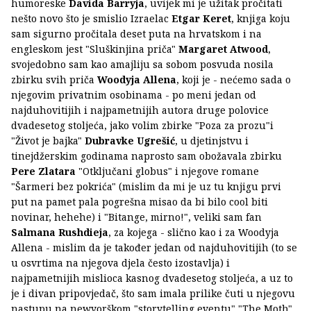
humoreske
Davida Barryja
, uvijek mi je užitak pročitati
nešto novo što je smislio Izraelac
Etgar Keret
, knjiga koju
sam sigurno pročitala deset puta na hrvatskom i na
engleskom jest "Sluškinjina priča"
Margaret Atwood
,
svojedobno sam kao amajliju sa sobom posvuda nosila
zbirku svih priča
Woodyja Allena
, koji je - nećemo sada o
njegovim privatnim osobinama - po meni jedan od
najduhovitijih i najpametnijih autora druge polovice
dvadesetog stoljeća, jako volim zbirke "Poza za prozu"i
"Život je bajka"
Dubravke Ugrešić
, u djetinjstvu i
tinejdžerskim godinama naprosto sam obožavala zbirku
Pere Zlatara
"Otključani globus" i njegove romane
"Šarmeri bez pokrića" (mislim da mi je uz tu knjigu prvi
put na pamet pala pogrešna misao da bi bilo cool biti
novinar, hehehe) i "Bitange, mirno!", veliki sam fan
Salmana Rushdieja
, za kojega - slično kao i za Woodyja
Allena - mislim da je također jedan od najduhovitijih (to se
u osvrtima na njegova djela često izostavlja) i
najpametnijih mislioca kasnog dvadesetog stoljeća, a uz to
je i divan pripovjedač, što sam imala prilike čuti u njegovu
nastupu na newyorškom "storytelling eventu" "The Moth",