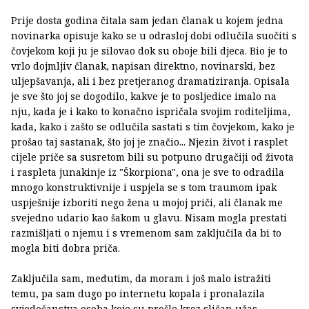
Prije dosta godina čitala sam jedan članak u kojem jedna
novinarka opisuje kako se u odrasloj dobi odlučila suočiti s
čovjekom koji ju je silovao dok su oboje bili djeca. Bio je to
vrlo dojmljiv članak, napisan direktno, novinarski, bez
uljepšavanja, ali i bez pretjeranog dramatiziranja. Opisala
je sve što joj se dogodilo, kakve je to posljedice imalo na
nju, kada je i kako to konačno ispričala svojim roditeljima,
kada, kako i zašto se odlučila sastati s tim čovjekom, kako je
prošao taj sastanak, što joj je značio... Njezin život i rasplet
cijele priče sa susretom bili su potpuno drugačiji od života
i raspleta junakinje iz "Škorpiona", ona je sve to odradila
mnogo konstruktivnije i uspjela se s tom traumom ipak
uspješnije izboriti nego žena u mojoj priči, ali članak me
svejedno udario kao šakom u glavu. Nisam mogla prestati
razmišljati o njemu i s vremenom sam zaključila da bi to
mogla biti dobra priča.
Zaključila sam, međutim, da moram i još malo istražiti
temu, pa sam dugo po internetu kopala i pronalazila
svjedočanstva osoba koje su prošle kroz sličan užas.