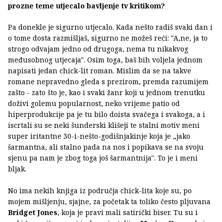
prozne teme utjecalo bavljenje tv kritikom?
Pa donekle je sigurno utjecalo. Kada nešto radiš svaki dan i
o tome dosta razmišljaš, sigurno ne možeš reći: "A,ne, ja to
strogo odvajam jedno od drugoga, nema tu nikakvog
međusobnog utjecaja". Osim toga, baš bih voljela jednom
napisati jedan chick-lit roman. Mislim da se na takve
romane nepravedno gleda s prezirom, premda razumijem
zašto - zato što je, kao i svaki žanr koji u jednom trenutku
doživi golemu popularnost, neko vrijeme patio od
hiperprodukcije pa je tu bilo doista svačega i svakoga, a i
iscrtali su se neki šunderski klišeji te stalni motiv meni
super iritantne 30-i-nešto-godišnjakinje koja je „jako
šarmantna, ali stalno pada na nos i popikava se na svoju
sjenu pa nam je zbog toga još šarmantnija". To je i meni
bljak.
No ima nekih knjiga iz područja chick-lita koje su, po
mojem mišljenju, sjajne, za početak ta toliko često pljuvana
Bridget Jones
, koja je pravi mali satirički biser. Tu su i