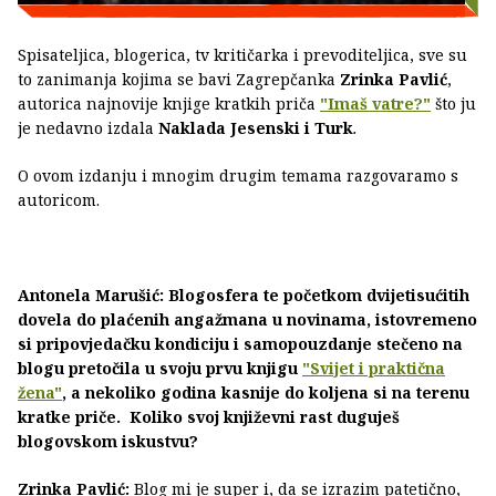
Spisateljica, blogerica, tv kritičarka i prevoditeljica, sve su
to zanimanja kojima se bavi Zagrepčanka
Zrinka Pavlić
,
autorica najnovije knjige kratkih priča
"Imaš vatre?"
što ju
je nedavno izdala
Naklada Jesenski i Turk
.
O ovom izdanju i mnogim drugim temama razgovaramo s
autoricom.
Antonela Marušić: Blogosfera te početkom dvijetisućitih
dovela do plaćenih angažmana u novinama, istovremeno
si pripovjedačku kondiciju i samopouzdanje stečeno na
blogu pretočila u svoju prvu knjigu
"Svijet i praktična
žena"
, a nekoliko godina kasnije do koljena si na terenu
kratke priče. Koliko svoj književni rast duguješ
blogovskom iskustvu?
Zrinka Pavlić:
Blog mi je super i, da se izrazim patetično,