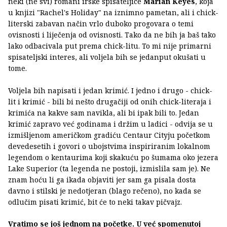
neki (ne svi) romani irske spisateljice
Marian Keyes
, koja
u knjizi "Rachel's Holiday" na iznimno pametan, ali i chick-
literski zabavan način vrlo duboko progovara o temi
ovisnosti i liječenja od ovisnosti. Tako da ne bih ja baš tako
lako odbacivala put prema chick-litu. To mi nije primarni
spisateljski interes, ali voljela bih se jedanput okušati u
tome.
Voljela bih napisati i jedan krimić. I jedno i drugo - chick-
lit i krimić - bili bi nešto drugačiji od onih chick-literaja i
krimića na kakve sam navikla, ali bi ipak bili to. Jedan
krimić zapravo već godinama i držim u ladici - odvija se u
izmišljenom američkom gradiću Centaur Cityju početkom
devedesetih i govori o ubojstvima inspiriranim lokalnom
legendom o kentaurima koji skakuću po šumama oko jezera
Lake Superior (ta legenda ne postoji, izmislila sam je). Ne
znam hoću li ga ikada objaviti jer sam ga pisala dosta
davno i stilski je nedotjeran (blago rečeno), no kada se
odlučim pisati krimić, bit će to neki takav pičvajz.
Vratimo se još jednom na početke. U već spomenutoj