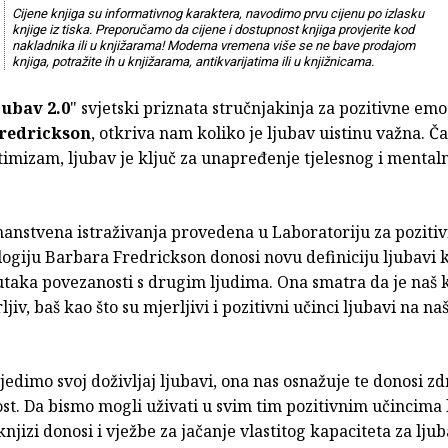
Cijene knjiga su informativnog karaktera, navodimo prvu cijenu po izlasku
knjige iz tiska. Preporučamo da cijene i dostupnost knjiga provjerite kod
nakladnika ili u knjižarama! Moderna vremena više se ne bave prodajom
knjiga, potražite ih u knjižarama, antikvarijatima ili u knjižnicama.
jubav 2.0
" svjetski priznata stručnjakinja za pozitivne emo
redrickson
, otkriva nam koliko je ljubav uistinu važna. Č
ptimizam, ljubav je ključ za unapređenje tjelesnog i mental
nanstvena istraživanja provedena u Laboratoriju za poziti
ologiju Barbara Fredrickson donosi novu definiciju ljubavi 
taka povezanosti s drugim ljudima. Ona smatra da je naš k
jiv, baš kao što su mjerljivi i pozitivni učinci ljubavi na na
edimo svoj doživljaj ljubavi, ona nas osnažuje te donosi zdr
t. Da bismo mogli uživati u svim tim pozitivnim učincima 
knjizi donosi i vježbe za jačanje vlastitog kapaciteta za ljub