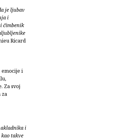
a je ljubav
ja i
ni čimbenik
aljubljenike
ieu Ricard
 emocije i
lu,
. Za svoj
 za
nakladnika i
e kao takve