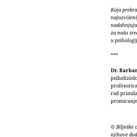
Koja prekra
najuzvišeni
nadahnjujuć
za našu sre
u psihologij
***
Dr. Barba
psihofiziol
profesorica
rad primil
promicanje
© Bilješke 
njihove dod