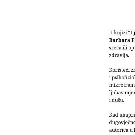
U knjizi "
L
Barbara F
sreća ili o
zdravlja.
Koristeći z
i psihofizi
mikrotrenu
ljubav mjerl
i dušu.
Kad unaprij
dugovječnos
autorica u 