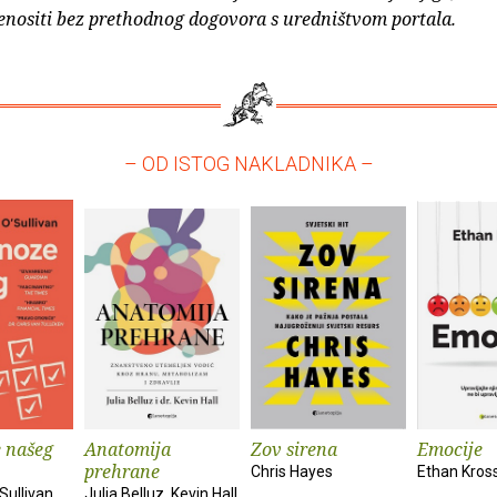
enositi bez prethodnog dogovora s uredništvom portala.
– OD ISTOG NAKLADNIKA –
 našeg
Anatomija
Zov sirena
Emocije
prehrane
Chris Hayes
Ethan Kros
Sullivan
Julia Belluz, Kevin Hall