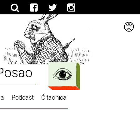
Posao
ga
Podcast
Čitaonica