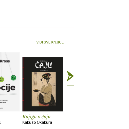
VIDI SVE KNJIGE
Knjiga o čaju
Mali eksperimenti
Alkemija 
s
Kakuzo Okakura
Anne-Laure Le Cunff
Suleika Ja