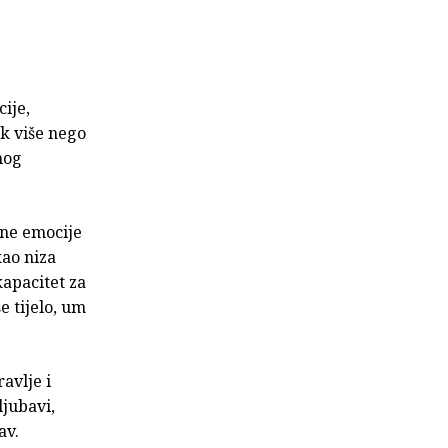
cije,
ak više nego
nog
vne emocije
kao niza
apacitet za
še tijelo, um
avlje i
ljubavi,
av.