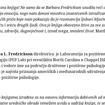
sna knjiga! Ne samo da se Barbara Fredrickson usudila reći d
ja emocija, nego nam donosi mnoštvo znanstvenih istraživan
ih priča koje nam pokazuju da je rezonancija ljubavi ključ
ću i sreću drugih ljudi. Ova je knjiga obavezno štivo za sve z
u, zdravlje, dugovječnost i, iznad svega, smisleni život.
Matth
ra L. Fredrickson
direktorica je Laboratorija za pozitivne
ogiju (PEP Lab) pri sveučilištu North Carolina u Chappel Hil
 i vodeće ime na području društvene i pozitivne psihologije
a je najviša priznanja američkih i međunarodnih udruženja
 pozitivne psihologije.
o knjigama izrađene su na osnovu informacija dobivenih od 
atne uredničke obrade temeljem uvida u sadržaj knjige, te s