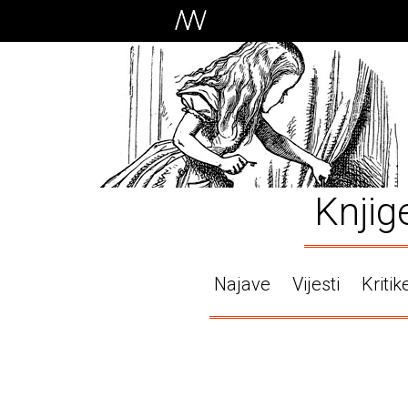
Knjig
Najave
Vijesti
Kritik