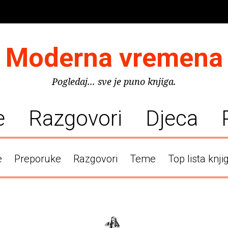
Moderna vremena
Pogledaj... sve je puno knjiga.
e
Razgovori
Djeca
e
Preporuke
Razgovori
Teme
Top lista knji