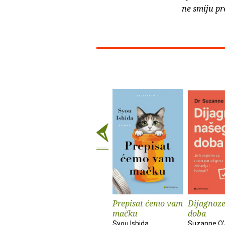
ne smiju pr
Prepisat ćemo vam
Dijagnoze
mačku
doba
Syou Ishida
Suzanne O’