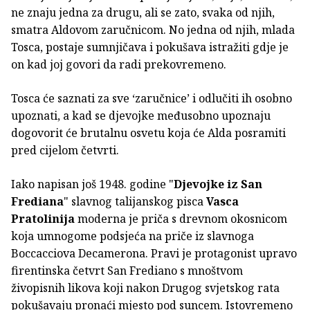
ne znaju jedna za drugu, ali se zato, svaka od njih,
smatra Aldovom zaručnicom. No jedna od njih, mlada
Tosca, postaje sumnjičava i pokušava istražiti gdje je
on kad joj govori da radi prekovremeno.
Tosca će saznati za sve ‘zaručnice’ i odlučiti ih osobno
upoznati, a kad se djevojke međusobno upoznaju
dogovorit će brutalnu osvetu koja će Alda posramiti
pred cijelom četvrti.
Iako napisan još 1948. godine "
Djevojke iz San
Frediana
" slavnog talijanskog pisca
Vasca
Pratolinija
moderna je priča s drevnom okosnicom
koja umnogome podsjeća na priče iz slavnoga
Boccacciova Decamerona. Pravi je protagonist upravo
firentinska četvrt San Frediano s mnoštvom
živopisnih likova koji nakon Drugog svjetskog rata
pokušavaju pronaći mjesto pod suncem. Istovremeno