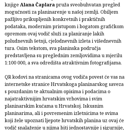
knjige
Alana Čaplara
pruža sveobuhvatan pregled
mogućnosti za planinarenje u našoj zemlji. Obiljem
pažljivo prikupljenih konkretnih i praktičnih
podataka, modernim pristupom i bogatom grafičkom
opremom ovaj vodič služi za planiranje lakih
poludnevnih šetnji, cjelodnevnih izleta i višednevnih
tura. Osim tekstom, sva planinska područja
predstavljena su preglednim zemljovidima u mjerilu
1:100 000, a sva odredišta atraktivnim fotografijama.
QR kodovi na stranicama ovog vodiča povest će vas na
internetske stranice Hrvatskoga planinarskog saveza
s pouzdanim te aktualnim opisima i podacima o
najatraktivnijim hrvatskim vrhovima i svim
planinarskim kućama u Hrvatskoj. Iskusnim
planinarima, ali i povremenim izletnicima te svima
koji žele upoznati ljepote hrvatskih planina uz ovaj će
vodič snalaženje u njima biti jednostavnije i sigurnije,