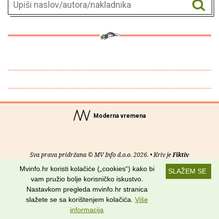
Moderna vremena
Sva prava pridržana © MV Info d.o.o. 2026. • Kriv je
Fiktiv
Mvinfo.hr koristi kolačiće („cookies“) kako bi
SLAŽEM SE
O nama
•
Pomoć
•
Uvjeti korištenja
•
RSS kanali
vam pružio bolje korisničko iskustvo.
Nastavkom pregleda mvinfo.hr stranica
Potraži nas na:
slažete se sa korištenjem kolačića.
Više
informacija