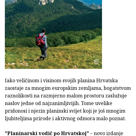
Iako veličinom i visinom svojih planina Hrvatska
zaostaje za mnogim europskim zemljama, bogatstvom
raznolikosti na razmjerno malom prostoru zaslužuje
naslov jedne od najzanimljivijih. Tome uvelike
pridonosi i njezin planinski svijet koji je još mnogim
ljubiteljima prirode i aktivnog odmora malo poznat.
"Planinarski vodič po Hrvatskoj"
– novo izdanje