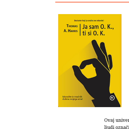
Ovaj univer
ljudi označ