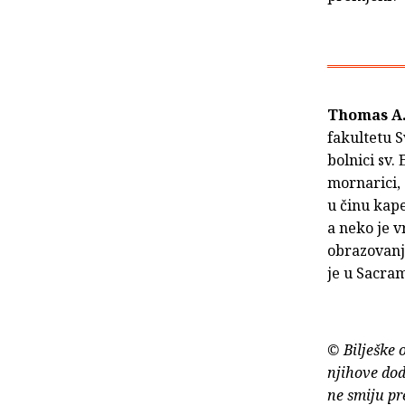
Thomas A.
fakultetu S
bolnici sv.
mornarici, 
u činu kap
a neko je v
obrazovanj
je u Sacram
© Bilješke 
njihove dod
ne smiju pr