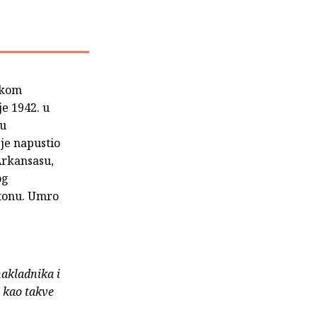
skom
je 1942. u
 u
 je napustio
Arkansasu,
og
gtonu. Umro
nakladnika i
e kao takve