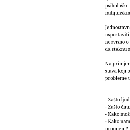
psihološke 
milijunski
Jednostavn
uspostavit
neovisno o
da steknu s
Na primjer
stava koji 
probleme u 
- Zašto ljud
- Zašto čin
- Kako mož
- Kako nam 
promjeni?