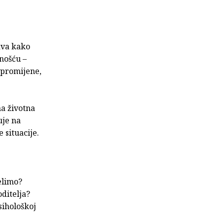
ava kako
nošću –
 promijene,
na životna
uje na
 situacije.
elimo?
ditelja?
sihološkoj