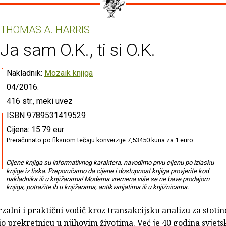
THOMAS A. HARRIS
Ja sam O.K., ti si O.K.
Nakladnik:
Mozaik knjiga
04/2016.
416 str., meki uvez
ISBN 9789531419529
Cijena: 15.79 eur
Preračunato po fiksnom tečaju konverzije 7,53450 kuna za 1 euro
Cijene knjiga su informativnog karaktera, navodimo prvu cijenu po izlasku
knjige iz tiska. Preporučamo da cijene i dostupnost knjiga provjerite kod
nakladnika ili u knjižarama! Moderna vremena više se ne bave prodajom
knjiga, potražite ih u knjižarama, antikvarijatima ili u knjižnicama.
zalni i praktični vodič kroz transakcijsku analizu za stotine
io prekretnicu u njihovim životima. Već je 40 godina svjetsk