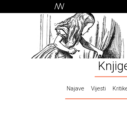
Knjig
Najave
Vijesti
Kritik