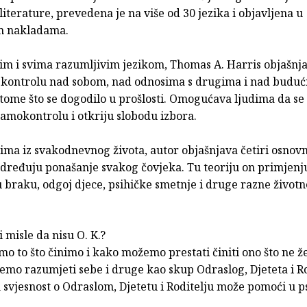
literature, prevedena je na više od 30 jezika i objavljena u
m nakladama.
im i svima razumljivim jezikom, Thomas A. Harris objašnj
i kontrolu nad sobom, nad odnosima s drugima i nad buduć
 tome što se dogodilo u prošlosti. Omogućava ljudima da se
amokontrolu i otkriju slobodu izbora.
ima iz svakodnevnog života, autor objašnjava četiri osnov
određuju ponašanje svakog čovjeka. Tu teoriju on primjenj
braku, odgoj djece, psihičke smetnje i druge razne životne
i misle da nisu O. K.?
imo to što činimo i kako možemo prestati činiti ono što ne ž
emo razumjeti sebe i druge kao skup Odraslog, Djeteta i Ro
svjesnost o Odraslom, Djetetu i Roditelju može pomoći u p