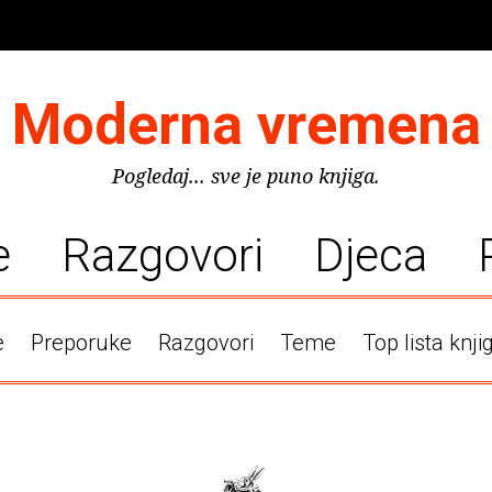
Moderna vremena
Pogledaj... sve je puno knjiga.
e
Razgovori
Djeca
e
Preporuke
Razgovori
Teme
Top lista knji