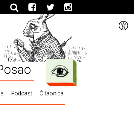
Posao
ga
Podcast
Čitaonica