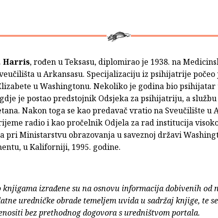
 Harris
, rođen u Teksasu, diplomirao je 1938. na Medicin
veučilišta u Arkansasu. Specijalizaciju iz psihijatrije počeo 
 Elizabete u Washingtonu. Nekoliko je godina bio psihijatar
gdje je postao predstojnik Odsjeka za psihijatriju, a službu
etana. Nakon toga se kao predavač vratio na Sveučilište u 
rijeme radio i kao pročelnik Odjela za rad institucija visok
a pri Ministarstvu obrazovanja u saveznoj državi Washin
entu, u Kaliforniji, 1995. godine.
o knjigama izrađene su na osnovu informacija dobivenih od 
atne uredničke obrade temeljem uvida u sadržaj knjige, te s
enositi bez prethodnog dogovora s uredništvom portala.