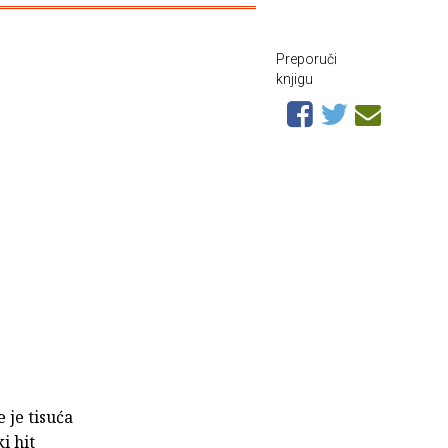
Preporuči
knjigu
 je tisuća
i hit