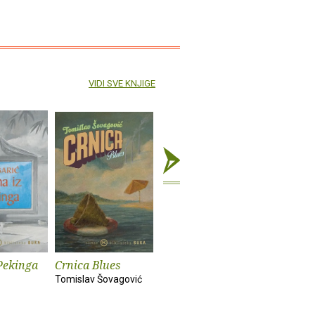
VIDI SVE KNJIGE
Pekinga
Crnica Blues
Futur treći
Monika i
Tomislav Šovagović
Sandra Vlašić
Darko Pern