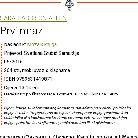
SARAH ADDISON ALLEN
Prvi mraz
Nakladnik:
Mozaik knjiga
Prijevod: Svetlana Grubić Samaržija
06/2016.
264 str., meki uvez s klapnama
ISBN 9789531419871
Cijena: 13.14 eur
Preračunato po fiksnom tečaju konverzije 7,53450 kuna za 1 euro
Cijene knjiga su informativnog karaktera, navodimo prvu cijenu po izlasku
knjige iz tiska. Preporučamo da cijene i dostupnost knjiga provjerite kod
nakladnika ili u knjižarama! Moderna vremena više se ne bave prodajom
knjiga, potražite ih u knjižarama, antikvarijatima ili u knjižnicama.
eratura u Bascomu u Sjevernoj Karolini spušta, a lišće po