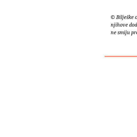
© Bilješke 
njihove dod
ne smiju pr