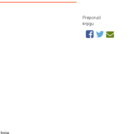
Preporuči
knjigu
činje