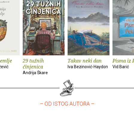
zemlje
29 tužnih
Takav neki dan
Pisma iz 
činjenica
žević
Iva Bezinović-Haydon
Vid Barić
Andrija Škare
– OD ISTOG AUTORA –