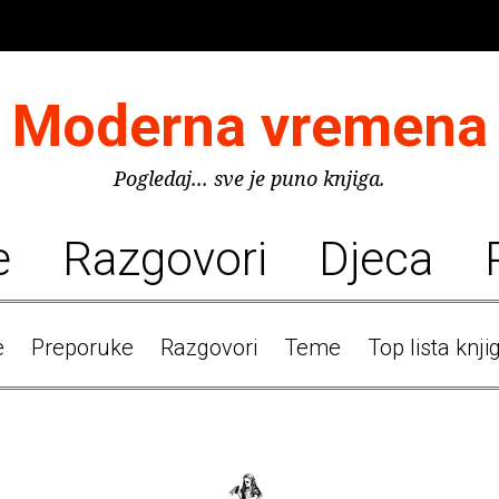
Moderna vremena
Pogledaj... sve je puno knjiga.
e
Razgovori
Djeca
e
Preporuke
Razgovori
Teme
Top lista knji