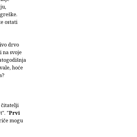
ju,
ogreške.
e ostati
jivo drvo
i na svoje
stogodišnja
vale, hoće
a?
čitatelji
". "
Prvi
priče mogu