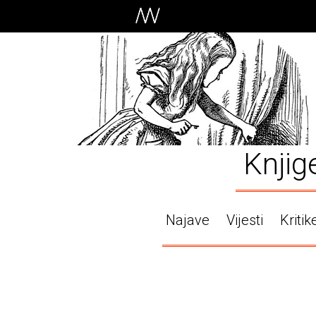
Knjig
Najave
Vijesti
Kritik