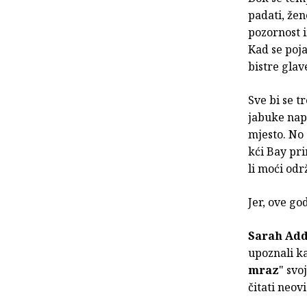
padati, žen
pozornost 
Kad se poja
bistre glav
Sve bi se t
jabuke napo
mjesto. No
kći Bay pri
li moći od
Jer, ove g
Sarah Add
upoznali ka
mraz
" svo
čitati neov