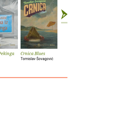
Pekinga
Crnica Blues
Futur treći
Monika i
Tomislav Šovagović
Sandra Vlašić
Darko Pern