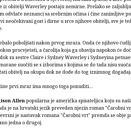
e iz obitelji Waverley postaju nemirne. Prelako se zaljublju
im odvlače neznanci sa srebrnim očima i čine zanimljive p
vi neočekivani gost i dirne u srce njihove obitelji, sve je tež
e.
rebalo poboljšati nakon prvog mraza. Onda će njihovo ćudl
kon procvjetati, a čarolija koja ga obavija napokon će doć
 dok su sestre Claire i Sydney Waverley i Sydneyina petnae
morane suočiti se s izborima s kojima se do tada nisu suoča
ržati obitelj na okupu dok ne dođe do tog iznimnog događaj
odine prvi mraz ima mnogo toga ponuditi…
ison Allen
popularna je američka spisateljica koju su naši 
da je na hrvatski jezik preveden njezin roman "Čarobni vrt
jevrsni je nastavak romana "Čarobni vrt" premda se obje 
isno jedna o drugoj.