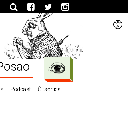
Posao
ga
Podcast
Čitaonica