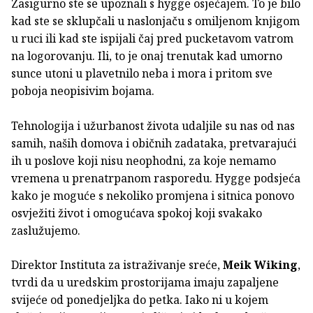
Zasigurno ste se upoznali s hygge osjećajem. To je bilo
kad ste se sklupčali u naslonjaču s omiljenom knjigom
u ruci ili kad ste ispijali čaj pred pucketavom vatrom
na logorovanju. Ili, to je onaj trenutak kad umorno
sunce utoni u plavetnilo neba i mora i pritom sve
poboja neopisivim bojama.
Tehnologija i užurbanost života udaljile su nas od nas
samih, naših domova i običnih zadataka, pretvarajući
ih u poslove koji nisu neophodni, za koje nemamo
vremena u prenatrpanom rasporedu. Hygge podsjeća
kako je moguće s nekoliko promjena i sitnica ponovo
osvježiti život i omogućava spokoj koji svakako
zaslužujemo.
Direktor Instituta za istraživanje sreće,
Meik Wiking
,
tvrdi da u uredskim prostorijama imaju zapaljene
svijeće od ponedjeljka do petka. Iako ni u kojem